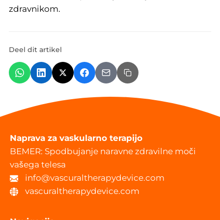
zdravnikom.
Deel dit artikel
Naprava za vaskularno terapijo
BEMER: Spodbujanje naravne zdravilne moči
vašega telesa
info@vascuraltherapydevice.com
vascuraltherapydevice.com