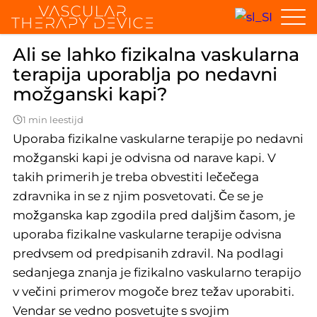
Home
Splošna vprašanja
Ali se lahko po nedavni kapi uporablja 
Ali se lahko fizikalna vaskularna
terapija uporablja po nedavni
možganski kapi?
1 min leestijd
Uporaba fizikalne vaskularne terapije po nedavni
možganski kapi je odvisna od narave kapi. V
takih primerih je treba obvestiti lečečega
zdravnika in se z njim posvetovati. Če se je
možganska kap zgodila pred daljšim časom, je
uporaba fizikalne vaskularne terapije odvisna
predvsem od predpisanih zdravil. Na podlagi
sedanjega znanja je fizikalno vaskularno terapijo
v večini primerov mogoče brez težav uporabiti.
Vendar se vedno posvetujte s svojim