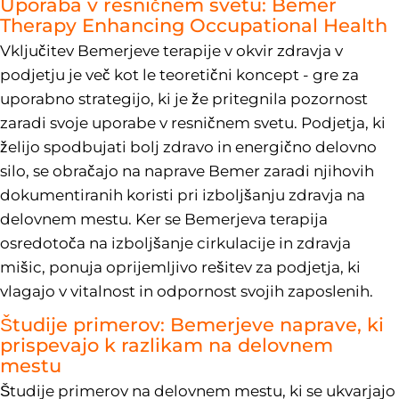
Uporaba v resničnem svetu: Bemer
Therapy Enhancing Occupational Health
Vključitev Bemerjeve terapije v okvir zdravja v
podjetju je več kot le teoretični koncept - gre za
uporabno strategijo, ki je že pritegnila pozornost
zaradi svoje uporabe v resničnem svetu. Podjetja, ki
želijo spodbujati bolj zdravo in energično delovno
silo, se obračajo na naprave Bemer zaradi njihovih
dokumentiranih koristi pri izboljšanju zdravja na
delovnem mestu. Ker se Bemerjeva terapija
osredotoča na izboljšanje cirkulacije in zdravja
mišic, ponuja oprijemljivo rešitev za podjetja, ki
vlagajo v vitalnost in odpornost svojih zaposlenih.
Študije primerov: Bemerjeve naprave, ki
prispevajo k razlikam na delovnem
mestu
Študije primerov na delovnem mestu, ki se ukvarjajo