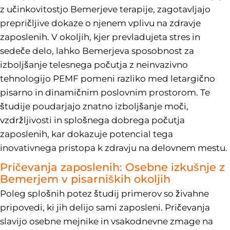
z učinkovitostjo Bemerjeve terapije, zagotavljajo
prepričljive dokaze o njenem vplivu na zdravje
zaposlenih. V okoljih, kjer prevladujeta stres in
sedeče delo, lahko Bemerjeva sposobnost za
izboljšanje telesnega počutja z neinvazivno
tehnologijo PEMF pomeni razliko med letargično
pisarno in dinamičnim poslovnim prostorom. Te
študije poudarjajo znatno izboljšanje moči,
vzdržljivosti in splošnega dobrega počutja
zaposlenih, kar dokazuje potencial tega
inovativnega pristopa k zdravju na delovnem mestu.
Pričevanja zaposlenih: Osebne izkušnje z
Bemerjem v pisarniških okoljih
Poleg splošnih potez študij primerov so živahne
pripovedi, ki jih delijo sami zaposleni. Pričevanja
slavijo osebne mejnike in vsakodnevne zmage na