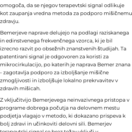
omogoča, da se njegov terapevtski signal odlikuje
kot zaupanja vredna metoda za podporo mišičnemu
zdravju.
Bemerjeve naprave delujejo na podlagi raziskanega
in edinstvenega frekvenčnega vzorca, ki je bil
izrecno razvit po obsežnih znanstvenih študijah. Ta
patentirani signal je odgovoren za koristi za
mikrocirkulacijo, po katerih je naprava Bemer znana
- zagotavlja podporo za izboljšanje mišične
zmogljivosti in izboljšuje lokalno prekrvavitev v
zdravih mišicah.
Z vključitvijo Bemerjevega neinvazivnega pristopa v
programe dobrega počutja na delovnem mestu
podjetja vlagajo v metodo, ki dokazano prispeva k
bolj zdravi in učinkoviti delovni sili. Bemerjev
terapevtski signal se brez težav vključi v