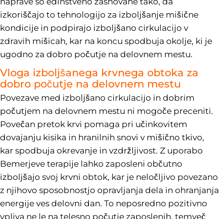
naprave so edinstveno zasnovane tako, da
izkoriščajo to tehnologijo za izboljšanje mišične
kondicije in podpirajo izboljšano cirkulacijo v
zdravih mišicah, kar na koncu spodbuja okolje, ki je
ugodno za dobro počutje na delovnem mestu.
Vloga izboljšanega krvnega obtoka za
dobro počutje na delovnem mestu
Povezave med izboljšano cirkulacijo in dobrim
počutjem na delovnem mestu ni mogoče preceniti.
Povečan pretok krvi pomaga pri učinkovitem
dovajanju kisika in hranilnih snovi v mišično tkivo,
kar spodbuja okrevanje in vzdržljivost. Z uporabo
Bemerjeve terapije lahko zaposleni občutno
izboljšajo svoj krvni obtok, kar je neločljivo povezano
z njihovo sposobnostjo opravljanja dela in ohranjanja
energije ves delovni dan. To neposredno pozitivno
vpliva ne le na telesno počutje zaposlenih, temveč