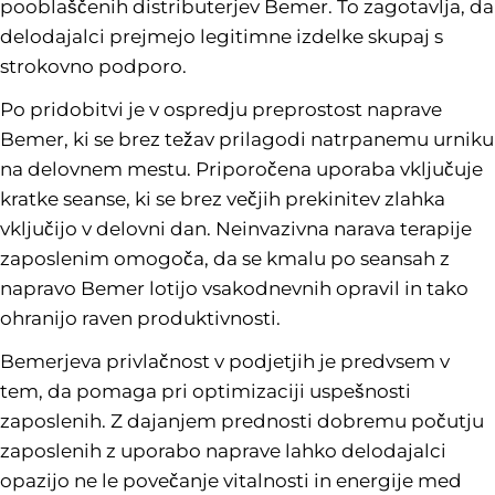
pooblaščenih distributerjev Bemer. To zagotavlja, da
delodajalci prejmejo legitimne izdelke skupaj s
strokovno podporo.
Po pridobitvi je v ospredju preprostost naprave
Bemer, ki se brez težav prilagodi natrpanemu urniku
na delovnem mestu. Priporočena uporaba vključuje
kratke seanse, ki se brez večjih prekinitev zlahka
vključijo v delovni dan. Neinvazivna narava terapije
zaposlenim omogoča, da se kmalu po seansah z
napravo Bemer lotijo vsakodnevnih opravil in tako
ohranijo raven produktivnosti.
Bemerjeva privlačnost v podjetjih je predvsem v
tem, da pomaga pri optimizaciji uspešnosti
zaposlenih. Z dajanjem prednosti dobremu počutju
zaposlenih z uporabo naprave lahko delodajalci
opazijo ne le povečanje vitalnosti in energije med