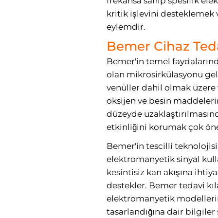
frekansa sahip spesifik el
kritik işlevini desteklemek 
eylemdir.
Bemer Cihaz Tedav
Bemer'in temel faydalarında
olan mikrosirkülasyonu geli
venüller dahil olmak üzer
oksijen ve besin maddeleri
düzeyde uzaklaştırılmasınd
etkinliğini korumak çok ön
Bemer'in tescilli teknolojis
elektromanyetik sinyal kull
kesintisiz kan akışına ihti
destekler. Bemer tedavi kıl
elektromanyetik modellerin
tasarlandığına dair bilgile