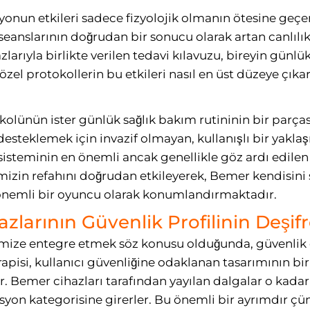
syonun etkileri sadece fizyolojik olmanın ötesine geçer
 seanslarının doğrudan bir sonucu olarak artan canlılı
arıyla birlikte verilen tedavi kılavuzu, bireyin günlük
zel protokollerin bu etkileri nasıl en üst düzeye çıkar
kolünün ister günlük sağlık bakım rutininin bir parças
esteklemek için invazif olmayan, kullanışlı bir yakla
teminin en önemli ancak genellikle göz ardı edilen 
mizin refahını doğrudan etkileyerek, Bemer kendisini s
 önemli bir oyuncu olarak konumlandırmaktadır.
larının Güvenlik Profilinin Deşifr
imimize entegre etmek söz konusu olduğunda, güvenlik 
isi, kullanıcı güvenliğine odaklanan tasarımının bir k
 Bemer cihazları tarafından yayılan dalgalar o kadar 
syon kategorisine girerler. Bu önemli bir ayrımdır çün