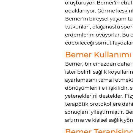
oluşturuyor. Bemer'in etraf
odaklanıyor. Görme keskinli
Bemer'in bireysel yaşam tarz
tutkunları, olağanüstü spor
erdemlerini övüyorlar. Bu o
edebileceği somut faydaları
Bemer Kullanımı i
Bemer, bir cihazdan daha faz
ister belirli sağlık koşullar
ayarlamasını temsil etmekt
dönüşümleri ile ilişkilidir,
yeteneklerini destekler. Fiz
terapötik protokollere dahi
sonuçları iyileştirmiştir. B
artırma ve kişisel sağlık y
Bemer Terapisind