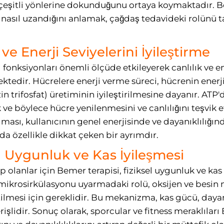
n çeşitli yönlerine dokunduğunu ortaya koymaktadır. B
 nasıl uzandığını anlamak, çağdaş tedavideki rolünü t
 ve Enerji Seviyelerini İyileştirme
fonksiyonları önemli ölçüde etkileyerek canlılık ve ene
ektedir. Hücrelere enerji verme süreci, hücrenin enerj
 trifosfat) üretiminin iyileştirilmesine dayanır. ATP'd
ve böylece hücre yenilenmesini ve canlılığını teşvik 
lması, kullanıcının genel enerjisinde ve dayanıklılığın
a özellikle dikkat çeken bir ayrımdır.
l Uygunluk ve Kas İyileşmesi
p olanlar için Bemer terapisi, fiziksel uygunluk ve kas 
 mikrosirkülasyonu uyarmadaki rolü, oksijen ve besi
tilmesi için gereklidir. Bu mekanizma, kas gücü, dayanı
erişlidir. Sonuç olarak, sporcular ve fitness meraklılar