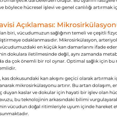
ektromanyetik darbelerden oluşur. Bu uyarım rastgele 
ve böylece hücresel işlevi ve genel canlılığı artırmak iç
isi Açıklaması: Mikrosirkülasyonu
n biri, vücudumuzun sağlığının temeli ve çeşitli fizyo
ştirmeye odaklanmasıdır. Mikrosirkülasyon, arteriyoll
e vücudumuzdaki en küçük kan damarlarını ifade ede
nin dokulara iletilmesinde değil, aynı zamanda metabo
a da çok önemli bir rol oynar. Optimal sağlık için bu
emlidir.
i, kas dokusundaki kan akışını geçici olarak artırmak iç
anarak mikrosirkülasyonu artırır. Bu artan dolaşım, ene
yaç duyan kaslar ve dokular için hayati bir işlev olan
avuzu, bu teknolojinin arkasındaki bilimi vurgulayara
in vücudun doğal ritimleriyle uyum içinde hareket e
r sunmaktadır.