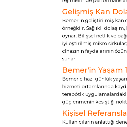
rejimlerinde performansların
Gelişmiş Kan Dola
Bemer'in geliştirilmiş kan 
örneğidir. Sağlıklı dolaşı
oynar. Bilişsel netlik ve b
iyileştirilmiş mikro sirkül
cihazının faydalarının özünü
sunar.
Bemer'in Yaşam T
Bemer cihazı günlük yaşamı
hizmeti ortamlarında kayda 
terapötik uygulamalardaki b
güçlenmenin kesiştiği nokt
Kişisel Referansl
Kullanıcıların anlattığı den