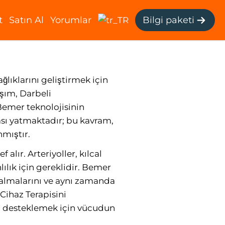
t
Satın Al
Yorumlar
Bilgi paketi
k: Nasıl
ğlıklarını geliştirmek için
aşım, Darbeli
Bemer teknolojisinin
sı yatmaktadır; bu kavram,
nmıştır.
lır. Arteriyoller, kılcal
ılık için gereklidir. Bemer
i almalarını ve aynı zamanda
 Cihaz Terapisini
nı desteklemek için vücudun