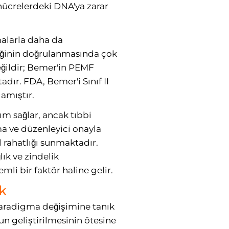
hücrelerdeki DNA'ya zarar
malarla daha da
liğinin doğrulanmasında çok
değildir; Bemer'in PEMF
dır. FDA, Bemer'i Sınıf II
lamıştır.
tım sağlar, ancak tıbbi
ma ve düzenleyici onayla
l rahatlığı sunmaktadır.
ık ve zindelik
li bir faktör haline gelir.
k
 paradigma değişimine tanık
n geliştirilmesinin ötesine