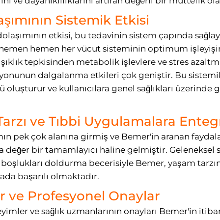
ı ve dayanıklılıklarını artıran değerli bir müttefik ola
şımının Sistemik Etkisi
dolaşımının etkisi, bu tedavinin sistem çapında sağlay
m, hemen hemen her vücut sisteminin optimum işleyişi
ağışıklık tepkisinden metabolik işlevlere ve stres azal
asyonunun dalgalanma etkileri çok geniştir. Bu sistemi
 oluşturur ve kullanıcılara genel sağlıkları üzerinde 
arzı ve Tıbbi Uygulamalara Ente
n pek çok alanına girmiş ve Bemer'in aranan faydalar
değer bir tamamlayıcı haline gelmiştir. Geleneksel sa
oşlukları doldurma becerisiyle Bemer, yaşam tarzının 
ada başarılı olmaktadır.
ar ve Profesyonel Onaylar
eyimler ve sağlık uzmanlarının onayları Bemer'in itibar