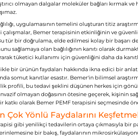
ştırıcı olmayan dalgalar moleküler bağları kırmak ve 
aşımaz.
lılığı, uygulamasının temelini oluşturan titiz araştır
çalışmalar, Bemer terapisinin etkinliğinin ve güven
Bu tür bir doğrulama, elde edilmesi kolay bir başarı 
munu sağlamaya olan bağlılığının kanıtı olarak durmakta
ırarak tüketici kullanımı için güvenliğini daha da kanıt
likle bir ürünün faydaları hakkında ikna edici bir anla
nda somut kanıtlar esastır. Bemer'in bilimsel araştır
ik profili, bu tedavi şeklini düşünen herkes için gönü
invazif olmayan doğasının ötesine geçerek, kişinin sağl
r katkı olarak Bemer PEMF terapisini seçmesinde önem
n Çok Yönlü Faydalarını Keşfetme
pisi gibi yenilikçi tedavilerin ortaya çıkmasıyla bir
rinlemesine bir bakış, faydalarının mikrosirkülasyonu