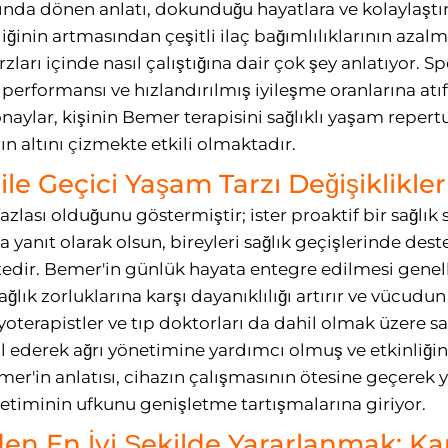
ında dönen anlatı, dokunduğu hayatlara ve kolaylaştırd
ğinin artmasından çeşitli ilaç bağımlılıklarının azalm
ları içinde nasıl çalıştığına dair çok şey anlatıyor. Sp
 performansı ve hızlandırılmış iyileşme oranlarına at
naylar, kişinin Bemer terapisini sağlıklı yaşam repert
n altını çizmekte etkili olmaktadır.
le Geçici Yaşam Tarzı Değişiklikler
lası olduğunu göstermiştir; ister proaktif bir sağlık s
ına yanıt olarak olsun, bireyleri sağlık geçişlerinde de
edir. Bemer'in günlük hayata entegre edilmesi genell
 sağlık zorluklarına karşı dayanıklılığı artırır ve vücu
yoterapistler ve tıp doktorları da dahil olmak üzere sa
l ederek ağrı yönetimine yardımcı olmuş ve etkinliğinin
emer'in anlatısı, cihazın çalışmasının ötesine geçerek y
önetiminin ufkunu genişletme tartışmalarına giriyor.
en En İyi Şekilde Yararlanmak: Ka