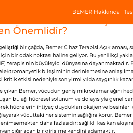
BEMER Hakkında
Tes
Tedavisinin Gizemini Çözme
den Önemlidir?
eliştiği bir çağda, Bemer Cihaz Terapisi Açıklaması, sa
 için bir odak noktası haline geliyor. Bu yenilikçi yakl
) terapisinin büyüleyici dünyasına dayanmaktadır. 
elektromanyetik bileşiminin derinlemesine anlaşılma
 kritik etkisi nedeniyle son yirmi yılda saygınlık kaza
e çıkan Bemer, vücudun geniş mikrodamar ağını hedef a
şan bu ağ, hücresel solunum ve dolayısıyla genel canl
rek hücrelerin ihtiyaç duydukları oksijen ve besinler
ağlayarak vücuttaki her sistemin sağlığını korur. Bemer
enimsemekten daha fazlasıdır; sağlıklı kas kan akışı
layan çığır açan bir girişime kendini adamaktır.