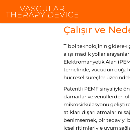
Bemer Cihazı 
Çalışır ve Ne
Tıbbi teknolojinin giderek g
alışılmadık yollar arayanlar
Elektromanyetik Alan (PEMF
temelinde, vücudun doğal 
hücresel süreçler üzerindeki
Patentli PEMF sinyaliyle ön
damarlar ve venüllerden olu
mikrosirkülasyonu geliştire
atıkları dışarı atmalarını s
benimsemek, bir tedaviyi b
içsel ritimleriyle uyum sağ