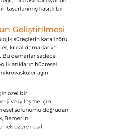
değil, mikrosirkülasyonun
in tasarlanmış kasıtlı bir
n Geliştirilmesi
lojik süreçlerin katalizörü
er, kılcal damarlar ve
r. Bu damarlar sadece
lik atıkların hücresel
 mikrovasküler ağın
in özel bir
rji ve iyileşme için
 hücresel solunumu doğrudan
k, Bemer'in
tmek üzere nasıl