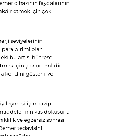
emer cihazının faydalarının
akdir etmek için çok
rji seviyelerinin
i para birimi olan
eki bu artış, hücresel
etmek için çok önemlidir.
da kendini gösterir ve
iyileşmesi için cazip
n maddelerinin kas dokusuna
klılık ve egzersiz sonrası
ı Bemer tedavisini