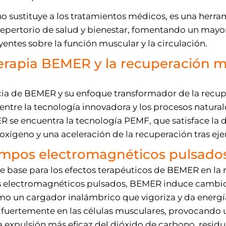
 sustituye a los tratamientos médicos, es una herra
pertorio de salud y bienestar, fomentando un mayor 
yentes sobre la función muscular y la circulación.
 terapia BEMER y la recuperación 
ncia de BEMER y su enfoque transformador de la recu
entre la tecnología innovadora y los procesos natural
ER se encuentra la tecnología PEMF, que satisface l
 oxígeno y una aceleración de la recuperación tras ejer
ampos electromagnéticos pulsado
e base para los efectos terapéuticos de BEMER en la 
s electromagnéticos pulsados, BEMER induce cambios 
 un cargador inalámbrico que vigoriza y da energía a
e fuertemente en las células musculares, provocando
 expulsión más eficaz del dióxido de carbono, resid