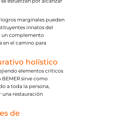
 se esfuerzan por alcanzar
os logros marginales pueden
stituyentes innatos del
mo un complemento
a en el camino para
ativo holístico
tejiendo elementos críticos
ia BEMER sirve como
o a toda la persona,
 una restauración
es de