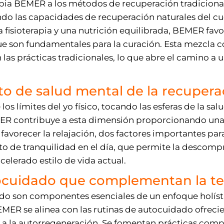
apia BEMER a los métodos de recuperación tradiciona
ndo las capacidades de recuperación naturales del cu
fisioterapia y una nutrición equilibrada, BEMER favo
 que son fundamentales para la curación. Esta mezcl
as prácticas tradicionales, lo que abre el camino a u
to de salud mental de la recupera
os límites del yo físico, tocando las esferas de la sal
ER contribuye a esta dimensión proporcionando una 
 favorecer la relajación, dos factores importantes pa
 de tranquilidad en el día, que permite la descompr
acelerado estilo de vida actual.
tocuidado que complementan la t
do son componentes esenciales de un enfoque holístic
EMER se alinea con las rutinas de autocuidado ofrec
 a la autorregeneración. Se fomentan prácticas com