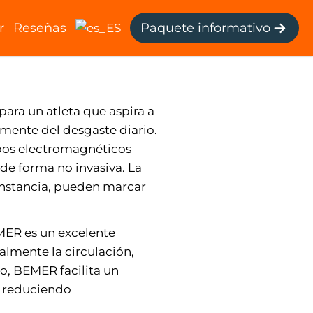
r
Reseñas
Paquete informativo
ia BEMER en la
para un atleta que aspira a
mente del desgaste diario.
pos electromagnéticos
de forma no invasiva. La
constancia, pueden marcar
EMER es un excelente
almente la circulación,
lo, BEMER facilita un
y reduciendo