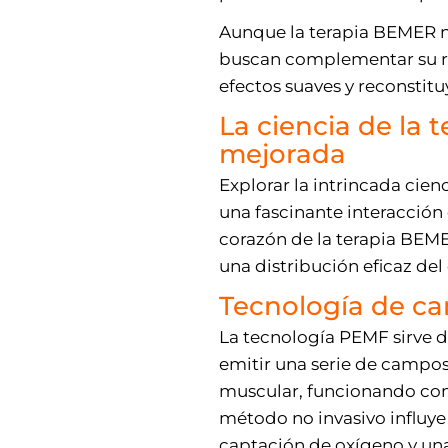
Aunque la terapia BEMER no
buscan complementar su re
efectos suaves y reconstitu
La ciencia de la
mejorada
Explorar la intrincada cie
una fascinante interacción 
corazón de la terapia BEM
una distribución eficaz del
Tecnología de c
La tecnología PEMF sirve d
emitir una serie de campo
muscular, funcionando como
método no invasivo influy
captación de oxígeno y una