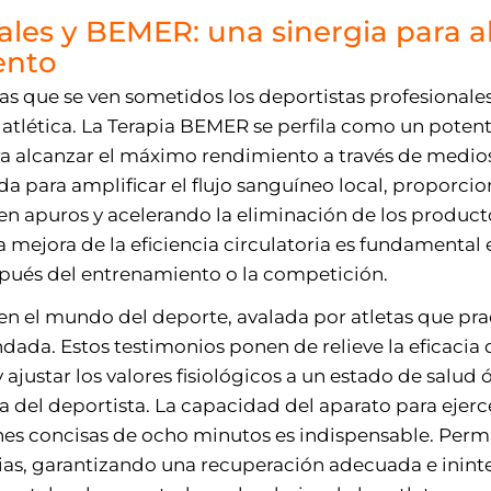
ales y BEMER: una sinergia para a
ento
las que se ven sometidos los deportistas profesionale
n atlética. La Terapia BEMER se perfila como un poten
a alcanzar el máximo rendimiento a través de medios b
a para amplificar el flujo sanguíneo local, proporci
 en apuros y acelerando la eliminación de los produc
 mejora de la eficiencia circulatoria es fundamental e
spués del entrenamiento o la competición.
n el mundo del deporte, avalada por atletas que prac
undada. Estos testimonios ponen de relieve la eficaci
justar los valores fisiológicos a un estado de salud óp
 del deportista. La capacidad del aparato para ejerce
nes concisas de ocho minutos es indispensable. Perm
arias, garantizando una recuperación adecuada e inin