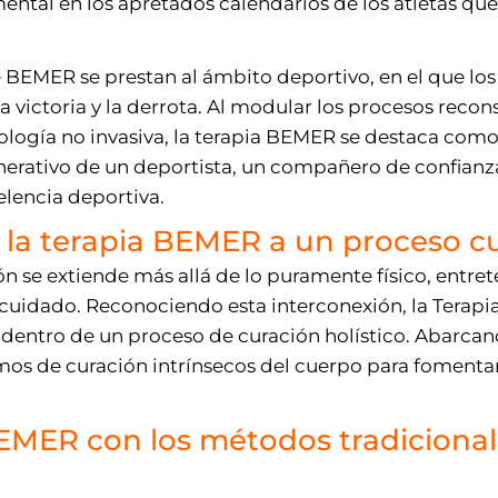
tal en los apretados calendarios de los atletas que
e BEMER se prestan al ámbito deportivo, en el que l
la victoria y la derrota. Al modular los procesos recon
logía no invasiva, la terapia BEMER se destaca co
enerativo de un deportista, un compañero de confianz
elencia deportiva.
 la terapia BEMER a un proceso cur
n se extiende más allá de lo puramente físico, entre
ocuidado. Reconociendo esta interconexión, la Terap
ntro de un proceso de curación holístico. Abarcand
os de curación intrínsecos del cuerpo para fomentar
EMER con los métodos tradicional