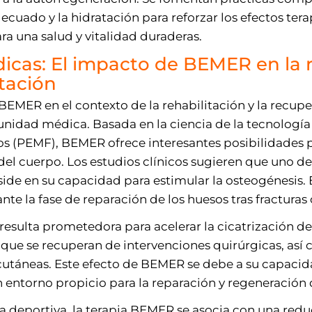
decuado y la hidratación para reforzar los efectos te
ra una salud y vitalidad duraderas.
icas: El impacto de BEMER en la 
itación
a BEMER en el contexto de la rehabilitación y la recu
nidad médica. Basada en la ciencia de la tecnologí
s (PEMF), BEMER ofrece interesantes posibilidades p
del cuerpo. Los estudios clínicos sugieren que uno de
ide en su capacidad para estimular la osteogénesis. E
nte la fase de reparación de los huesos tras fracturas
sulta prometedora para acelerar la cicatrización de 
 que se recuperan de intervenciones quirúrgicas, así 
 cutáneas. Este efecto de BEMER se debe a su capacid
 entorno propicio para la reparación y regeneración d
a deportiva, la terapia BEMER se asocia con una redu