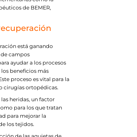
rapéuticos de BEMER,
recuperación
peración está ganando
a de campos
ara ayudar a los procesos
 los beneficios más
ste proceso es vital para la
 o cirugías ortopédicas.
las heridas, un factor
como para los que tratan
ad para mejorar la
e los tejidos.
cción de las agujetas de