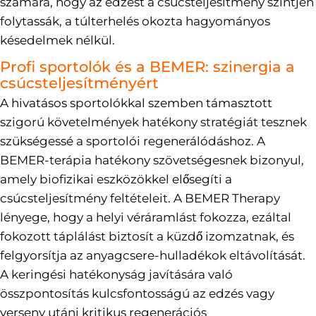
számára, hogy az edzést a csúcsteljesítmény szintjén
folytassák, a túlterhelés okozta hagyományos
késedelmek nélkül.
Profi sportolók és a BEMER: szinergia a
csúcsteljesítményért
A hivatásos sportolókkal szemben támasztott
szigorú követelmények hatékony stratégiát tesznek
szükségessé a sportolói regenerálódáshoz. A
BEMER-terápia hatékony szövetségesnek bizonyul,
amely biofizikai eszközökkel elősegíti a
csúcsteljesítmény feltételeit. A BEMER Therapy
lényege, hogy a helyi véráramlást fokozza, ezáltal
fokozott táplálást biztosít a küzdő izomzatnak, és
felgyorsítja az anyagcsere-hulladékok eltávolítását.
A keringési hatékonyság javítására való
összpontosítás kulcsfontosságú az edzés vagy
verseny utáni kritikus regenerációs