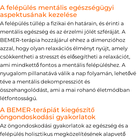
A felépülés mentális egészségügyi
aspektusának kezelése
A felépülés túllép a fizikai én határain, és érinti a
mentális egészség és az érzelmi jólét szféráját. A
BEMER-terápia hozzájárul ehhez a dimenzióhoz
azzal, hogy olyan relaxációs élményt nyújt, amely
csökkentheti a stresszt és elősegítheti a relaxációt,
ami mindkettő fontos a mentális felépüléshez. A
nyugalom pillanatává válik a nap folyamán, lehetővé
téve a mentális dekompressziót és
összehangolódást, ami a mai rohanó életmódban
létfontosságú.
A BEMER-terápiát kiegészítő
öngondoskodási gyakorlatok
Az öngondoskodási gyakorlatok az egészség és a
felépülés holisztikus megközelítésének alapvető