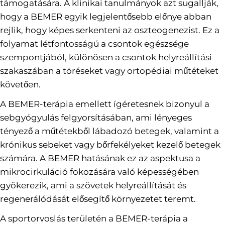
támogatására. A klinikai tanulmányok azt sugallják,
hogy a BEMER egyik legjelentősebb előnye abban
rejlik, hogy képes serkenteni az oszteogenezist. Ez a
folyamat létfontosságú a csontok egészsége
szempontjából, különösen a csontok helyreállítási
szakaszában a töréseket vagy ortopédiai műtéteket
követően.
A BEMER-terápia emellett ígéretesnek bizonyul a
sebgyógyulás felgyorsításában, ami lényeges
tényező a műtétekből lábadozó betegek, valamint a
krónikus sebeket vagy bőrfekélyeket kezelő betegek
számára. A BEMER hatásának ez az aspektusa a
mikrocirkuláció fokozására való képességében
gyökerezik, ami a szövetek helyreállítását és
regenerálódását elősegítő környezetet teremt.
A sportorvoslás területén a BEMER-terápia a