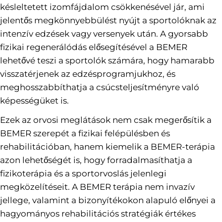
késleltetett izomfájdalom csökkenésével jár, ami
jelentős megkönnyebbülést nyújt a sportolóknak az
intenzív edzések vagy versenyek után. A gyorsabb
fizikai regenerálódás elősegítésével a BEMER
lehetővé teszi a sportolók számára, hogy hamarabb
visszatérjenek az edzésprogramjukhoz, és
meghosszabbíthatja a csúcsteljesítményre való
képességüket is.
Ezek az orvosi meglátások nem csak megerősítik a
BEMER szerepét a fizikai felépülésben és
rehabilitációban, hanem kiemelik a BEMER-terápia
azon lehetőségét is, hogy forradalmasíthatja a
fizikoterápia és a sportorvoslás jelenlegi
megközelítéseit. A BEMER terápia nem invazív
jellege, valamint a bizonyítékokon alapuló előnyei a
hagyományos rehabilitációs stratégiák értékes