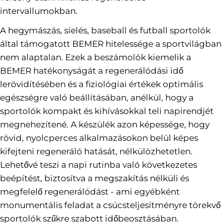
intervallumokban.
A hegymászás, síelés, baseball és futball sportolók
által támogatott BEMER hitelessége a sportvilágban
nem alaptalan. Ezek a beszámolók kiemelik a
BEMER hatékonyságát a regenerálódási idő
lerövidítésében és a fiziológiai értékek optimális
egészségre való beállításában, anélkül, hogy a
sportolók kompakt és kihívásokkal teli napirendjét
megnehezítené. A készülék azon képessége, hogy
rövid, nyolcperces alkalmazásokon belül képes
kifejteni regeneráló hatását, nélkülözhetetlen.
Lehetővé teszi a napi rutinba való következetes
beépítést, biztosítva a megszakítás nélküli és
megfelelő regenerálódást - ami egyébként
monumentális feladat a csúcsteljesítményre törekvő
sportolók szűkre szabott időbeosztásában.