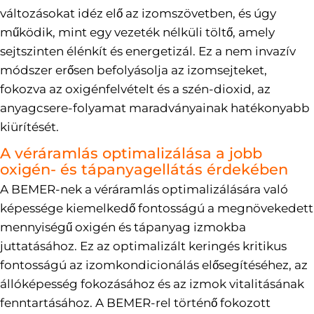
változásokat idéz elő az izomszövetben, és úgy
működik, mint egy vezeték nélküli töltő, amely
sejtszinten élénkít és energetizál. Ez a nem invazív
módszer erősen befolyásolja az izomsejteket,
fokozva az oxigénfelvételt és a szén-dioxid, az
anyagcsere-folyamat maradványainak hatékonyabb
kiürítését.
A véráramlás optimalizálása a jobb
oxigén- és tápanyagellátás érdekében
A BEMER-nek a véráramlás optimalizálására való
képessége kiemelkedő fontosságú a megnövekedett
mennyiségű oxigén és tápanyag izmokba
juttatásához. Ez az optimalizált keringés kritikus
fontosságú az izomkondicionálás elősegítéséhez, az
állóképesség fokozásához és az izmok vitalitásának
fenntartásához. A BEMER-rel történő fokozott