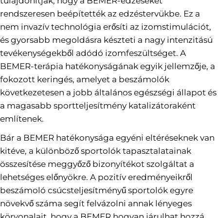
tulajdonítják, hogy a BEMER-edzéseket
rendszeresen beépítették az edzéstervükbe. Ez a
nem invazív technológia erősíti az izomstimulációt,
és gyorsabb megoldásra készteti a nagy intenzitású
tevékenységekből adódó izomfeszültséget. A
BEMER-terápia hatékonyságának egyik jellemzője, a
fokozott keringés, amelyet a beszámolók
következetesen a jobb általános egészségi állapot és
a magasabb sportteljesítmény katalizátoraként
említenek.
Bár a BEMER hatékonysága egyéni eltéréseknek van
kitéve, a különböző sportolók tapasztalatainak
összesítése meggyőző bizonyítékot szolgáltat a
lehetséges előnyökre. A pozitív eredményeikről
beszámoló csúcsteljesítményű sportolók egyre
növekvő száma segít felvázolni annak lényeges
körvonalait, hogy a BEMER hogyan járulhat hozzá