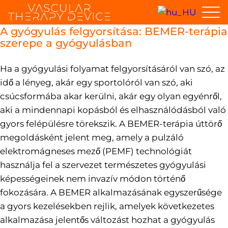
A gyógyulás felgyorsítása: BEMER-terápia
szerepe a gyógyulásban
Ha a gyógyulási folyamat felgyorsításáról van szó, az
idő a lényeg, akár egy sportolóról van szó, aki
csúcsformába akar kerülni, akár egy olyan egyénről,
aki a mindennapi kopásból és elhasználódásból való
gyors felépülésre törekszik. A BEMER-terápia úttörő
megoldásként jelent meg, amely a pulzáló
elektromágneses mező (PEMF) technológiát
használja fel a szervezet természetes gyógyulási
képességeinek nem invazív módon történő
fokozására. A BEMER alkalmazásának egyszerűsége
a gyors kezelésekben rejlik, amelyek következetes
alkalmazása jelentős változást hozhat a gyógyulás