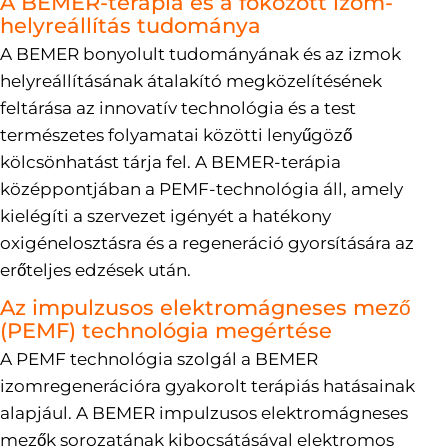
A BEMER-terápia és a fokozott izom-
helyreállítás tudománya
A BEMER bonyolult tudományának és az izmok
helyreállításának átalakító megközelítésének
feltárása az innovatív technológia és a test
természetes folyamatai közötti lenyűgöző
kölcsönhatást tárja fel. A BEMER-terápia
középpontjában a PEMF-technológia áll, amely
kielégíti a szervezet igényét a hatékony
oxigénelosztásra és a regeneráció gyorsítására az
erőteljes edzések után.
Az impulzusos elektromágneses mező
(PEMF) technológia megértése
A PEMF technológia szolgál a BEMER
izomregenerációra gyakorolt terápiás hatásainak
alapjául. A BEMER impulzusos elektromágneses
mezők sorozatának kibocsátásával elektromos