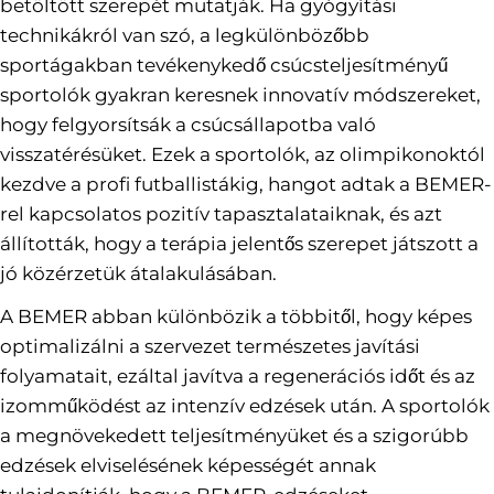
betöltött szerepét mutatják. Ha gyógyítási
technikákról van szó, a legkülönbözőbb
sportágakban tevékenykedő csúcsteljesítményű
sportolók gyakran keresnek innovatív módszereket,
hogy felgyorsítsák a csúcsállapotba való
visszatérésüket. Ezek a sportolók, az olimpikonoktól
kezdve a profi futballistákig, hangot adtak a BEMER-
rel kapcsolatos pozitív tapasztalataiknak, és azt
állították, hogy a terápia jelentős szerepet játszott a
jó közérzetük átalakulásában.
A BEMER abban különbözik a többitől, hogy képes
optimalizálni a szervezet természetes javítási
folyamatait, ezáltal javítva a regenerációs időt és az
izomműködést az intenzív edzések után. A sportolók
a megnövekedett teljesítményüket és a szigorúbb
edzések elviselésének képességét annak