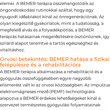
elemei. A BEMER-terápia összehangolódik az
öngondoskodási rutinokkal azáltal, hogy egy
nyugodt időablakot kínál az önregenerációnak. Az
olyan kiegészítő gyakorlatok, mint a tudatosság, a
megfelelő alvás és a folyadékpótlás, a BEMER
terápiás hatásainak megerősítésére ösztönöznek, így
szilárd alapot teremtve a tartós egészséghez és
vitalitáshoz.
Orvosi betekintés: BEMER hatása a fizikai
felépülésre és a rehabilitációra
A BEMER-terápia alkalmazása a rehabilitáció és a
gyógyulás összefüggésében egyre nagyobb
elismerést vált ki az orvosi közösségben. Az impulzus
elektromágneses mező (PEMF) technológiára
alapozva a BEMER érdekes lehetőségeket kínál a
szervezet természetes gyógyulási folyamatainak