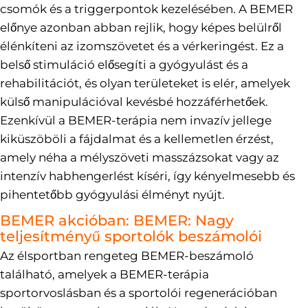
csomók és a triggerpontok kezelésében. A BEMER
előnye azonban abban rejlik, hogy képes belülről
élénkíteni az izomszövetet és a vérkeringést. Ez a
belső stimuláció elősegíti a gyógyulást és a
rehabilitációt, és olyan területeket is elér, amelyek
külső manipulációval kevésbé hozzáférhetőek.
Ezenkívül a BEMER-terápia nem invazív jellege
kiküszöböli a fájdalmat és a kellemetlen érzést,
amely néha a mélyszöveti masszázsokat vagy az
intenzív habhengerlést kíséri, így kényelmesebb és
pihentetőbb gyógyulási élményt nyújt.
BEMER akcióban: BEMER: Nagy
teljesítményű sportolók beszámolói
Az élsportban rengeteg BEMER-beszámoló
található, amelyek a BEMER-terápia
sportorvoslásban és a sportolói regenerációban