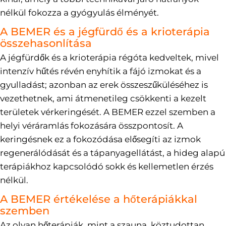
nélkül fokozza a gyógyulás élményét.
A BEMER és a jégfürdő és a krioterápia
összehasonlítása
A jégfürdők és a krioterápia régóta kedveltek, mivel
intenzív hűtés révén enyhítik a fájó izmokat és a
gyulladást; azonban az erek összeszűküléséhez is
vezethetnek, ami átmenetileg csökkenti a kezelt
területek vérkeringését. A BEMER ezzel szemben a
helyi véráramlás fokozására összpontosít. A
keringésnek ez a fokozódása elősegíti az izmok
regenerálódását és a tápanyagellátást, a hideg alapú
terápiákhoz kapcsolódó sokk és kellemetlen érzés
nélkül.
A BEMER értékelése a hőterápiákkal
szemben
Az olyan hőterápiák, mint a szauna, köztudottan