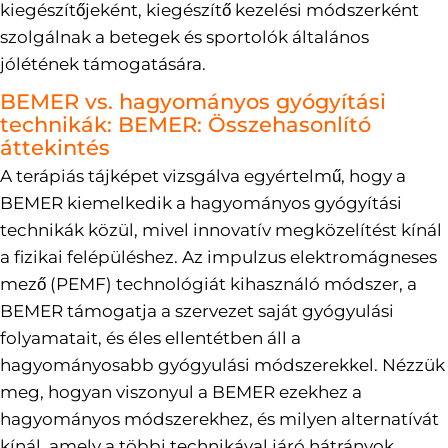
kiegészítőjeként, kiegészítő kezelési módszerként
szolgálnak a betegek és sportolók általános
jólétének támogatására.
BEMER vs. hagyományos gyógyítási
technikák: BEMER: Összehasonlító
áttekintés
A terápiás tájképet vizsgálva egyértelmű, hogy a
BEMER kiemelkedik a hagyományos gyógyítási
technikák közül, mivel innovatív megközelítést kínál
a fizikai felépüléshez. Az impulzus elektromágneses
mező (PEMF) technológiát kihasználó módszer, a
BEMER támogatja a szervezet saját gyógyulási
folyamatait, és éles ellentétben áll a
hagyományosabb gyógyulási módszerekkel. Nézzük
meg, hogyan viszonyul a BEMER ezekhez a
hagyományos módszerekhez, és milyen alternatívát
kínál, amely a többi technikával járó hátrányok