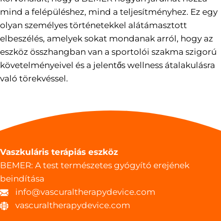
mind a felépüléshez, mind a teljesítményhez. Ez egy
olyan személyes történetekkel alátámasztott
elbeszélés, amelyek sokat mondanak arról, hogy az
eszköz összhangban van a sportolói szakma szigorú
követelményeivel és a jelentős wellness átalakulásra
való törekvéssel.
Vaszkuláris terápiás eszköz
BEMER: A test természetes gyógyító erejének
beindítása
info@vascuraltherapydevice.com
vascuraltherapydevice.com