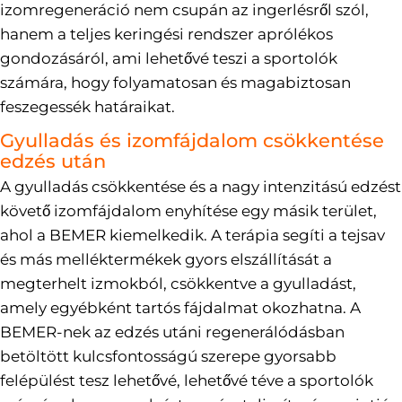
izomregeneráció nem csupán az ingerlésről szól,
hanem a teljes keringési rendszer aprólékos
gondozásáról, ami lehetővé teszi a sportolók
számára, hogy folyamatosan és magabiztosan
feszegessék határaikat.
Gyulladás és izomfájdalom csökkentése
edzés után
A gyulladás csökkentése és a nagy intenzitású edzést
követő izomfájdalom enyhítése egy másik terület,
ahol a BEMER kiemelkedik. A terápia segíti a tejsav
és más melléktermékek gyors elszállítását a
megterhelt izmokból, csökkentve a gyulladást,
amely egyébként tartós fájdalmat okozhatna. A
BEMER-nek az edzés utáni regenerálódásban
betöltött kulcsfontosságú szerepe gyorsabb
felépülést tesz lehetővé, lehetővé téve a sportolók