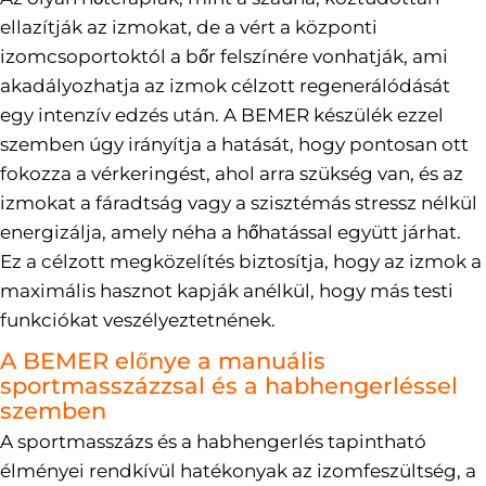
ellazítják az izmokat, de a vért a központi
izomcsoportoktól a bőr felszínére vonhatják, ami
akadályozhatja az izmok célzott regenerálódását
egy intenzív edzés után. A BEMER készülék ezzel
szemben úgy irányítja a hatását, hogy pontosan ott
fokozza a vérkeringést, ahol arra szükség van, és az
izmokat a fáradtság vagy a szisztémás stressz nélkül
energizálja, amely néha a hőhatással együtt járhat.
Ez a célzott megközelítés biztosítja, hogy az izmok a
maximális hasznot kapják anélkül, hogy más testi
funkciókat veszélyeztetnének.
A BEMER előnye a manuális
sportmasszázzsal és a habhengerléssel
szemben
A sportmasszázs és a habhengerlés tapintható
élményei rendkívül hatékonyak az izomfeszültség, a