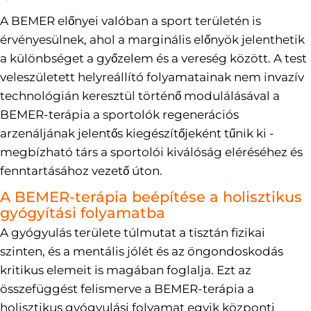
A BEMER előnyei valóban a sport területén is
érvényesülnek, ahol a marginális előnyök jelenthetik
a különbséget a győzelem és a vereség között. A test
veleszületett helyreállító folyamatainak nem invazív
technológián keresztül történő modulálásával a
BEMER-terápia a sportolók regenerációs
arzenáljának jelentős kiegészítőjeként tűnik ki -
megbízható társ a sportolói kiválóság eléréséhez és
fenntartásához vezető úton.
A BEMER-terápia beépítése a holisztikus
gyógyítási folyamatba
A gyógyulás területe túlmutat a tisztán fizikai
szinten, és a mentális jólét és az öngondoskodás
kritikus elemeit is magában foglalja. Ezt az
összefüggést felismerve a BEMER-terápia a
holisztikus gyógyulási folyamat egyik központi