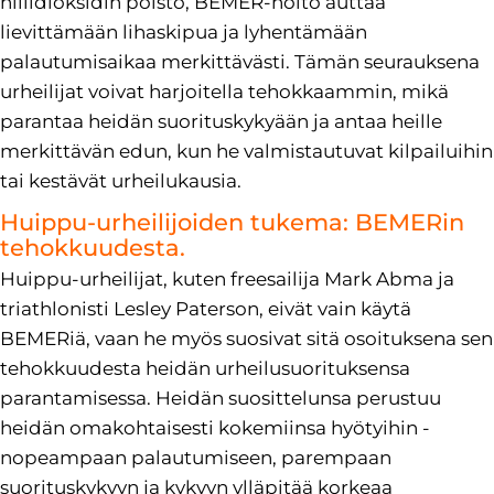
hiilidioksidin poisto, BEMER-hoito auttaa
lievittämään lihaskipua ja lyhentämään
palautumisaikaa merkittävästi. Tämän seurauksena
urheilijat voivat harjoitella tehokkaammin, mikä
parantaa heidän suorituskykyään ja antaa heille
merkittävän edun, kun he valmistautuvat kilpailuihin
tai kestävät urheilukausia.
Huippu-urheilijoiden tukema: BEMERin
tehokkuudesta.
Huippu-urheilijat, kuten freesailija Mark Abma ja
triathlonisti Lesley Paterson, eivät vain käytä
BEMERiä, vaan he myös suosivat sitä osoituksena sen
tehokkuudesta heidän urheilusuorituksensa
parantamisessa. Heidän suosittelunsa perustuu
heidän omakohtaisesti kokemiinsa hyötyihin -
nopeampaan palautumiseen, parempaan
suorituskykyyn ja kykyyn ylläpitää korkeaa