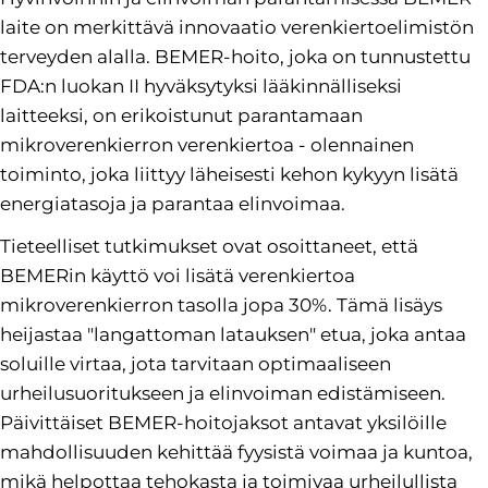
laite on merkittävä innovaatio verenkiertoelimistön
terveyden alalla. BEMER-hoito, joka on tunnustettu
FDA:n luokan II hyväksytyksi lääkinnälliseksi
laitteeksi, on erikoistunut parantamaan
mikroverenkierron verenkiertoa - olennainen
toiminto, joka liittyy läheisesti kehon kykyyn lisätä
energiatasoja ja parantaa elinvoimaa.
Tieteelliset tutkimukset ovat osoittaneet, että
BEMERin käyttö voi lisätä verenkiertoa
mikroverenkierron tasolla jopa 30%. Tämä lisäys
heijastaa "langattoman latauksen" etua, joka antaa
soluille virtaa, jota tarvitaan optimaaliseen
urheilusuoritukseen ja elinvoiman edistämiseen.
Päivittäiset BEMER-hoitojaksot antavat yksilöille
mahdollisuuden kehittää fyysistä voimaa ja kuntoa,
mikä helpottaa tehokasta ja toimivaa urheilullista