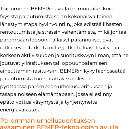
Toipuminen BEMERin avulla on muutakin kuin
fyysistä palautumista; se on kokonaisvaltainen
lähestymistapa hyvinvointiin, joka edistää lihasten
rentoutumista ja stressin vähentämistä, mikä johtaa
parempaan lepoon. Tällaiset parannukset ovat
ratkaisevan tärkeitä niille, jotka haluavat säilyttää
korkean aktiivisuuden ja suorituskyvyn ilman, että he
joutuvat ylirasituksen tai loppuunpalamisen
aiheuttamiin rasituksiin. BEMERin kyky hienosäätää
palautumista tuo mitattavissa olevaa etua
pyrittäessä parempaan urheilusuoritukseen ja
tasapainoiseen elämäntapaan, jossa ei esiinny
epätoivottua väsymystä ja tyhjentyneitä
energiavarastoja.
Paremman urheilusuorituksen
avaaminen BEMER-teknologian avulla