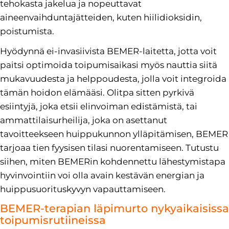
tehokasta jakelua ja nopeuttavat
aineenvaihduntajätteiden, kuten hiilidioksidin,
poistumista.
Hyödynnä ei-invasiivista BEMER-laitetta, jotta voit
paitsi optimoida toipumisaikasi myös nauttia siitä
mukavuudesta ja helppoudesta, jolla voit integroida
tämän hoidon elämääsi. Olitpa sitten pyrkivä
esiintyjä, joka etsii elinvoiman edistämistä, tai
ammattilaisurheilija, joka on asettanut
tavoitteekseen huippukunnon ylläpitämisen, BEMER
tarjoaa tien fyysisen tilasi nuorentamiseen. Tutustu
siihen, miten BEMERin kohdennettu lähestymistapa
hyvinvointiin voi olla avain kestävän energian ja
huippusuorituskyvyn vapauttamiseen.
BEMER-terapian läpimurto nykyaikaisissa
toipumisrutiineissa