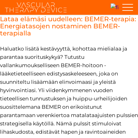
Lataa elämäsi uudelleen: BEMER-terapia:
Energiatasojen nostaminen BEMER-
terapialla
Haluatko lisätä kestävyyttä, kohottaa mielialaa ja
parantaa suorituskykyä? Tutustu
vallankumoukselliseen BEMER-hoitoon -
lääketieteelliseen edistysaskeleeseen, joka on
suunniteltu lisäämään elinvoimaasi ja yleistä
hyvinvointiasi. Yli viidenkymmenen vuoden
tieteellisen tunnustuksen ja huippu-urheilijoiden
suosittelemana BEMER on erikoistunut
parantamaan verenkiertoa matalataajuisten pulssien
strategisella käytöllä. Nämä pulssit stimuloivat
lihaskudosta, edistävät hapen ja ravintoaineiden