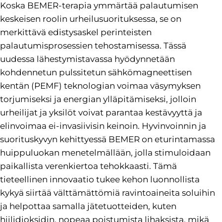
Koska BEMER-terapia ymmärtää palautumisen
keskeisen roolin urheilusuorituksessa, se on
merkittävä edistysaskel perinteisten
palautumisprosessien tehostamisessa. Tässä
uudessa lähestymistavassa hyödynnetään
kohdennetun pulssitetun sähkömagneettisen
kentän (PEMF) teknologian voimaa väsymyksen
torjumiseksi ja energian ylläpitämiseksi, jolloin
urheilijat ja yksilöt voivat parantaa kestävyyttä ja
elinvoimaa ei-invasiivisin keinoin. Hyvinvoinnin ja
suorituskyvyn kehittyessä BEMER on eturintamassa
huippuluokan menetelmällään, jolla stimuloidaan
paikallista verenkiertoa tehokkaasti. Tämä
tieteellinen innovaatio tukee kehon luonnollista
kykyä siirtää välttämättömiä ravintoaineita soluihin
ja helpottaa samalla jätetuotteiden, kuten
hiilidioksidin, nopeaa poistumista lihaksista, mikä