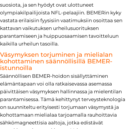
suosiota, ja sen hyödyt ovat ulottuneet
olympiakilpailijoista NFL-pelaajiin. BEMERin kyky
vastata erilaisiin fyysisiin vaatimuksiin osoittaa sen
kattavan vaikutuksen urheilusuorituksen
parantamiseen ja huippuosaamisen tavoitteluun
kaikilla urheilun tasoilla.
Väsymyksen torjuminen ja mielialan
kohottaminen säännöllisillä BEMER-
istunnoilla
Säännöllisen BEMER-hoidon sisällyttäminen
elämäntapaan voi olla ratkaisevassa asemassa
päivittäisen väsymyksen hallinnassa ja mielentilan
parantamisessa. Tämä kehittynyt terveysteknologia
on suunniteltu erityisesti torjumaan väsymystä ja
kohottamaan mielialaa tarjoamalla rauhoittavia
sähkömagneettisia aaltoja, jotka edistävät