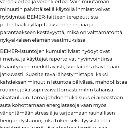
verenkiertoa ja verenkiertoa. Vain muutaman
minuutin päivittäisellä käytöllä ihmiset voivat
hyödyntää BEMER-laitteen terapeuttista
potentiaalia ylläpitääkseen energiaa ja
parantaakseen kestävyyttä, mikä on välttämätöntä
nykyaikaisen elämän vaatimuksissa.
BEMER-istuntojen kumulatiiviset hyödyt ovat
ilmeisiä, ja käyttäjät raportoivat hyvinvointinsa
lisääntyneen merkittävästi, kun laitetta käytetään
jatkuvasti. Suositeltava lähestymistapa, kaksi
kahdeksan minuutin istuntoa päivässä, mahdollistaa
rutiinin, joka sopii vaivattomasti mihin tahansa
aikatauluun. Tämä johdonmukaisuus ei ainoastaan
auta kohottamaan energiatasoja vaan myös
vähentämään stressiä ja tarjoamaan rauhallisen
hengähdystauon, joka tukee sekä fyysistä että