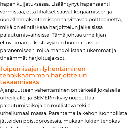
hapen kuljetuksessa. Lisääntynyt hapensaanti
varmistaa, että lihakset saavat korjaamiseen ja
uudelleenrakentamiseen tarvittavaa polttoainetta,
mikä on elintärkeää harjoittelun jälkeisissä
palautumisvaiheissa. Tämä johtaa urheilijan
elinvoiman ja kestävyyden huomattavaan
paranemiseen, mikä mahdollistaa tiukemmat ja
tiheämmät harjoitusjaksot.
Toipumisajan lyhentäminen
tehokkaamman harjoittelun
takaamiseksi
Ajanpuutteen vähentäminen on tärkeää jokaiselle
urheilijalle, ja BEMERin kyky nopeuttaa
palautumisaikoja on mullistava tekijä
urheilumaailmassa. Parantamalla kehon luonnollista
jätteiden poistoprosessia, mukaan lukien tehokas