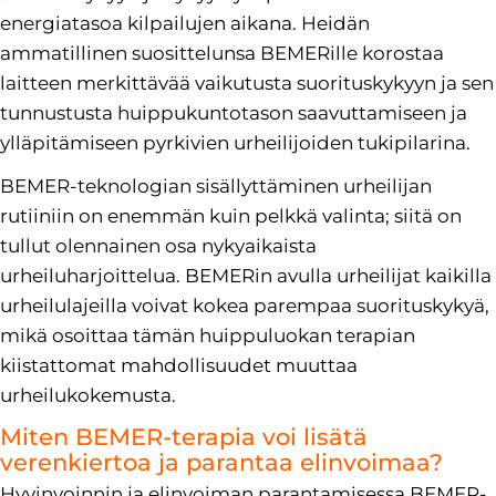
energiatasoa kilpailujen aikana. Heidän
ammatillinen suosittelunsa BEMERille korostaa
laitteen merkittävää vaikutusta suorituskykyyn ja sen
tunnustusta huippukuntotason saavuttamiseen ja
ylläpitämiseen pyrkivien urheilijoiden tukipilarina.
BEMER-teknologian sisällyttäminen urheilijan
rutiiniin on enemmän kuin pelkkä valinta; siitä on
tullut olennainen osa nykyaikaista
urheiluharjoittelua. BEMERin avulla urheilijat kaikilla
urheilulajeilla voivat kokea parempaa suorituskykyä,
mikä osoittaa tämän huippuluokan terapian
kiistattomat mahdollisuudet muuttaa
urheilukokemusta.
Miten BEMER-terapia voi lisätä
verenkiertoa ja parantaa elinvoimaa?
Hyvinvoinnin ja elinvoiman parantamisessa BEMER-