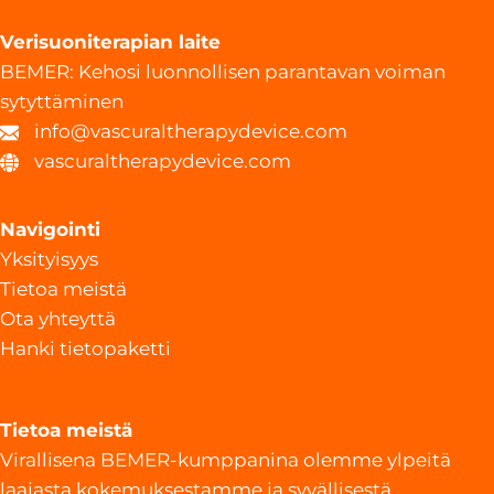
Verisuoniterapian laite
BEMER: Kehosi luonnollisen parantavan voiman
sytyttäminen
info@vascuraltherapydevice.com
vascuraltherapydevice.com
Navigointi
Yksityisyys
Tietoa meistä
Ota yhteyttä
Hanki tietopaketti
Tietoa meistä
Virallisena BEMER-kumppanina olemme ylpeitä
laajasta kokemuksestamme ja syvällisestä