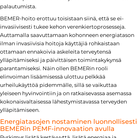
palautumista.
BEMER-hoito erottuu toisistaan siinä, että se ei-
invasiivisesti tukee kehon verenkiertoprosesseja.
Auttamalla saavuttamaan kohonneen energiatason
ilman invasiivisia hoitoja käyttäjiä rohkaistaan
ottamaan ennakoivia askeleita terveytensä
ylläpitämiseksi ja päivittäisen toimintakykynsä
parantamiseksi. Näin ollen BEMERin rooli
elinvoiman lisäämisessä ulottuu pelkkää
urheilukäyttöä pidemmälle, sillä se vaikuttaa
yleiseen hyvinvointiin ja on ratkaisevassa asemassa
kokonaisvaltaisessa lähestymistavassa terveyden
ylläpitämiseen.
Energiatasojen nostaminen luonnollisesti
BEMERin PEMF-innovaation avulla
Pyrkimys lisätä kestävyyttä, lisätä energiaa ja