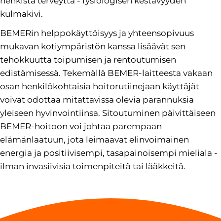
henkistä terveyttä - fysiologisen kestävyyden
kulmakivi.
BEMERin helppokäyttöisyys ja yhteensopivuus
mukavan kotiympäristön kanssa lisäävät sen
tehokkuutta toipumisen ja rentoutumisen
edistämisessä. Tekemällä BEMER-laitteesta vakaan
osan henkilökohtaisia hoitorutiinejaan käyttäjät
voivat odottaa mitattavissa olevia parannuksia
yleiseen hyvinvointiinsa. Sitoutuminen päivittäiseen
BEMER-hoitoon voi johtaa parempaan
elämänlaatuun, jota leimaavat elinvoimainen
energia ja positiivisempi, tasapainoisempi mieliala -
ilman invasiivisia toimenpiteitä tai lääkkeitä.