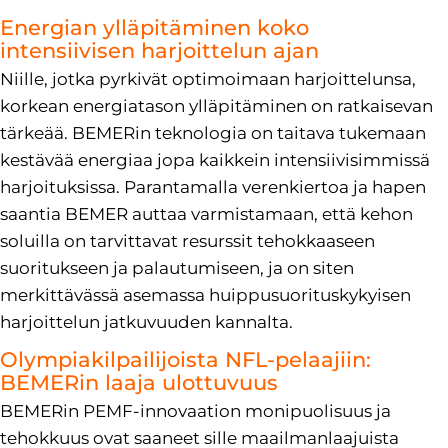
Energian ylläpitäminen koko
intensiivisen harjoittelun ajan
Niille, jotka pyrkivät optimoimaan harjoittelunsa,
korkean energiatason ylläpitäminen on ratkaisevan
tärkeää. BEMERin teknologia on taitava tukemaan
kestävää energiaa jopa kaikkein intensiivisimmissä
harjoituksissa. Parantamalla verenkiertoa ja hapen
saantia BEMER auttaa varmistamaan, että kehon
soluilla on tarvittavat resurssit tehokkaaseen
suoritukseen ja palautumiseen, ja on siten
merkittävässä asemassa huippusuorituskykyisen
harjoittelun jatkuvuuden kannalta.
Olympiakilpailijoista NFL-pelaajiin:
BEMERin laaja ulottuvuus
BEMERin PEMF-innovaation monipuolisuus ja
tehokkuus ovat saaneet sille maailmanlaajuista