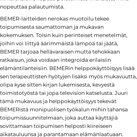
nopeuttaa palautumista.
BEMER-laitteiden nerokas muotoilu tekee
toipumisesta saumattoman ja mukavan
kokemuksen. Toisin kuin perinteiset menetelmät,
joihin voi liittyä äärimmäistä lämpöä tai jäätä,
BEMER tarjoaa hellävaraisen mutta tehokkaan
ratkaisun, joka voidaan integroida erilaisiin
elämäntilanteisiin. BEMERin helppokäyttöisyys lisää
sen terapeuttisten hyötyjen lisäksi myös mukavuutta,
olipa kyse sitten kirjan lukemisesta, kevyestä
toimistotyöstä tai jopa television katselusta. Juuri
tämä mukavuus ja helppokäyttöisyys tekevät
BEMERistä monipuolisen työkalun mihin tahansa
toipumissuunnitelmaan, joka auttaa käyttäjiä
sovittamaan toipumisen helposti kiireiseen
aikatauluunsa ja parantamaan elämänlaatuaan.