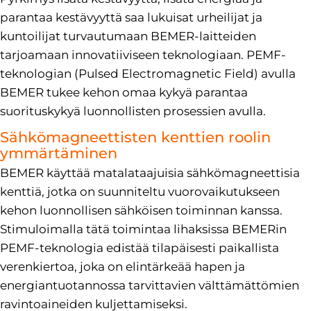
parantaa kestävyyttä saa lukuisat urheilijat ja
kuntoilijat turvautumaan BEMER-laitteiden
tarjoamaan innovatiiviseen teknologiaan. PEMF-
teknologian (Pulsed Electromagnetic Field) avulla
BEMER tukee kehon omaa kykyä parantaa
suorituskykyä luonnollisten prosessien avulla.
Sähkömagneettisten kenttien roolin
ymmärtäminen
BEMER käyttää matalataajuisia sähkömagneettisia
kenttiä, jotka on suunniteltu vuorovaikutukseen
kehon luonnollisen sähköisen toiminnan kanssa.
Stimuloimalla tätä toimintaa lihaksissa BEMERin
PEMF-teknologia edistää tilapäisesti paikallista
verenkiertoa, joka on elintärkeää hapen ja
energiantuotannossa tarvittavien välttämättömien
ravintoaineiden kuljettamiseksi.