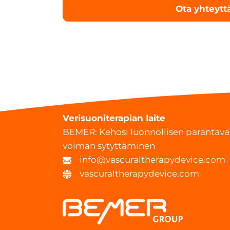
Verisuoniterapian laite
BEMER: Kehosi luonnollisen parantav
voiman sytyttäminen
info@vascuraltherapydevice.com
vascuraltherapydevice.com