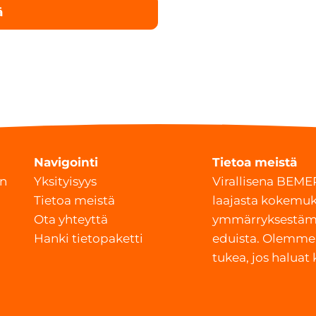
Navigointi
Tietoa meistä
an
Yksityisyys
Virallisena BEM
Tietoa meistä
laajasta kokemuk
Ota yhteyttä
ymmärryksestäm
Hanki tietopaketti
eduista. Olemme 
tukea, jos haluat