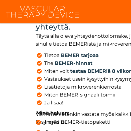
Hanki BEMER-tietopakett
yhteyttä.
Täytä alla oleva yhteydenottolomake, 
sinulle tietoa BEMERistä ja mikroveren
Tietoa
BEMER tarjoaa
The
BEMER-hinnat
Miten voit
testaa BEMERiä 8 viiko
Vastaukset usein kysyttyihin kysym
Lisätietoja mikroverenkierrosta
Miten BEMER-signaali toimii
Ja lisää!
Minä haluan:
Voimme tietenkin vastata myös kaikkii
kysymyksiisi.
Hanki BEMER-tietopaketti