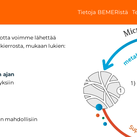
Tietoja BEMERistä
T
i tai ota meihin
jotta voimme lähettää
kierrosta, mukaan lukien:
n ajan
yksiin
n mahdollisiin