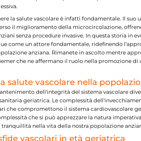
ssiva.
nere la salute vascolare è infatti fondamentale. Il suo
raverso il miglioramento della microcircolazione, offr
anziani senza procedure invasive. In questa storia in 
ngue come un attore fondamentale, ridefinendo l'appro
polazione anziana. Rimanete in ascolto mentre appro
Bemer che ne affermano il ruolo nella promozione di
a salute vascolare nella popolazio
 mantenimento dell'integrità del sistema vascolare dive
a sanitaria geriatrica. Le complessità dell'invecchi
ari che compromettono il sistema cardiovascolare geri
plessità che si può apprezzare la natura imperativa 
tranquillità nella vita della nostra popolazione anzia
ide vascolari in età geriatrica