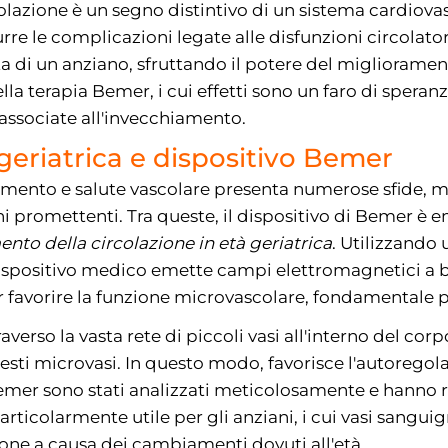
olazione è un segno distintivo di un sistema cardiova
re le complicazioni legate alle disfunzioni circolatori
vita di un anziano, sfruttando il potere del migliorame
lla terapia Bemer, i cui effetti sono un faro di speran
e associate all'invecchiamento.
geriatrica e dispositivo Bemer
amento e salute vascolare presenta numerose sfide, ma
ni promettenti. Tra queste, il dispositivo di Bemer è
nto della circolazione in età geriatrica
. Utilizzando
ispositivo medico emette campi elettromagnetici a 
 favorire la funzione microvascolare, fondamentale pe
averso la vasta rete di piccoli vasi all'interno del corp
esti microvasi. In questo modo, favorisce l'autoregola
 Bemer sono stati analizzati meticolosamente e hanno 
particolarmente utile per gli anziani, i cui vasi sangui
ione a causa dei cambiamenti dovuti all'età.