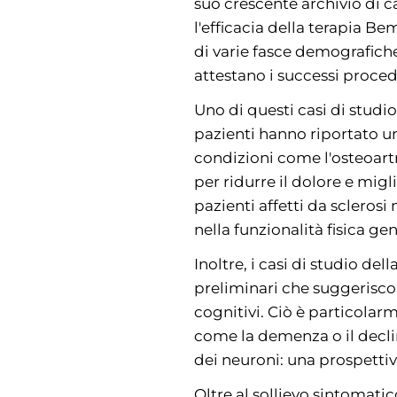
suo crescente archivio di ca
l'efficacia della terapia Be
di varie fasce demografiche
attestano i successi proce
Uno di questi casi di studi
pazienti hanno riportato un
condizioni come l'osteoartr
per ridurre il dolore e migl
pazienti affetti da sclerosi
nella funzionalità fisica g
Inoltre, i casi di studio de
preliminari che suggerisco
cognitivi. Ciò è particolar
come la demenza o il declin
dei neuroni: una prospettiv
Oltre al sollievo sintomatic