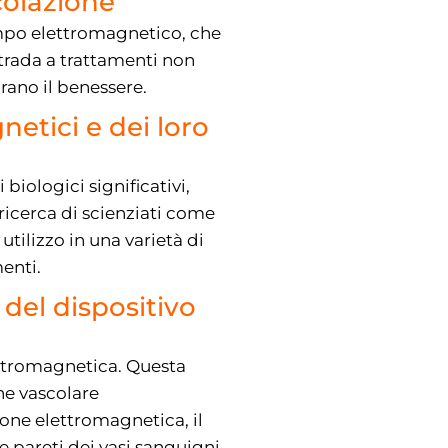
colazione
ampo elettromagnetico, che
strada a trattamenti non
rano il benessere.
etici e dei loro
biologici significativi,
ricerca di scienziati come
tilizzo in una varietà di
menti.
del dispositivo
ettromagnetica. Questa
ne vascolare
ione elettromagnetica, il
 pareti dei vasi sanguigni,