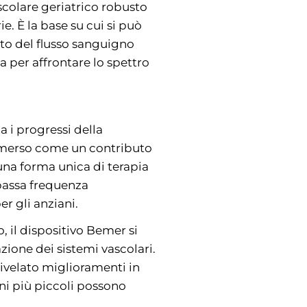
scolare geriatrico robusto
e. È la base su cui si può
nto del flusso sanguigno
za per affrontare lo spettro
 i progressi della
 emerso come un contributo
 una forma unica di terapia
bassa frequenza
r gli anziani.
o, il dispositivo Bemer si
zione dei sistemi vascolari.
rivelato miglioramenti in
gni più piccoli possono