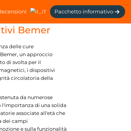
Recensioni
Pacchetto informativo
nziani:
itivi Bemer
nza delle cure
ia Bemer, un approccio
 di svolta per il
agnetici, i dispositivi
ità circolatoria della
 sostenuta da numerose
o l'importanza di una solida
torie associate all'età che
za dei campi
mozione e sulla funzionalità