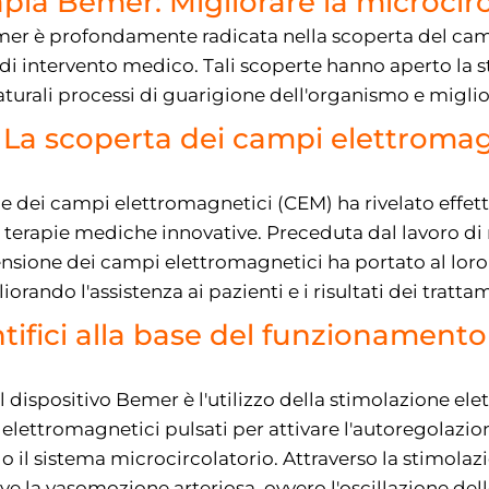
rapia Bemer: Migliorare la microcir
Bemer è profondamente radicata nella scoperta del c
 di intervento medico. Tali scoperte hanno aperto la 
naturali processi di guarigione dell'organismo e miglio
 La scoperta dei campi elettromagn
e dei campi elettromagnetici (CEM) ha rivelato effetti 
 terapie mediche innovative. Preceduta dal lavoro di 
nsione dei campi elettromagnetici ha portato al loro u
rando l'assistenza ai pazienti e i risultati dei tratta
ifici alla base del funzionamento 
 dispositivo Bemer è l'utilizzo della stimolazione el
lettromagnetici pulsati per attivare l'autoregolazio
 il sistema microcircolatorio. Attraverso la stimolaz
la vasomozione arteriosa, ovvero l'oscillazione delle