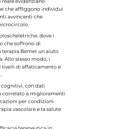
do reale evidenziano
he che affliggono individui
nti avvincenti che
icrocircolo.
oloscheletriche, dove i
ro che soffrono di
la terapia Bemer un aiuto
a. Allo stesso modo, i
livelli di affaticamento e
.
 cognitivi, con dati
e correlato a miglioramenti
icazioni per condizioni
apia vascolare e la salute
fficacia terapeutica in