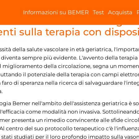
Informazioni su BEMER
Test
Acquista
la salute vascolare negli a
ti sulla terapia con dispos
à della salute vascolare in età geriatrica, l'importa
i diventa sempre più evidente. L'avvento della terap
l miglioramento della circolazione, segna un momento
ruttando il potenziale della terapia con campi elettrom
o di speranza nella ricerca di salvaguardare l'integr
a.
logia Bemer nell'ambito dell'assistenza geriatrica è
 l'efficacia come modalità non invasiva. Sottolineand
mer presenta un rimedio convincente alle sfide circola
 Al centro del suo protocollo terapeutico c'è l'influen
stati studiati per il loro profondo impatto sulla vaso