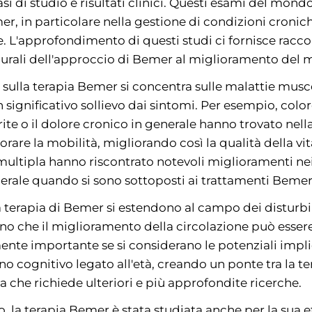
si di studio e risultati clinici. Questi esami del mon
mer, in particolare nella gestione di condizioni cronic
. L'approfondimento di questi studi ci fornisce racco
durali dell'approccio di Bemer al miglioramento del m
o sulla terapia Bemer si concentra sulle malattie musc
 significativo sollievo dai sintomi. Per esempio, colo
ite o il dolore cronico in generale hanno trovato nel
iorare la mobilità, migliorando così la qualità della vit
 multipla hanno riscontrato notevoli miglioramenti nei 
enerale quando si sono sottoposti ai trattamenti Bemer
lla terapia di Bemer si estendono al campo dei disturbi
no che il miglioramento della circolazione può esser
mente importante se si considerano le potenziali impl
o cognitivo legato all'età, creando un ponte tra la ter
a che richiede ulteriori e più approfondite ricerche.
o, la terapia Bemer è stata studiata anche per la sua e