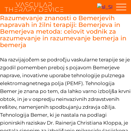
Razumevanje znanosti o Bemerjevih
napravah in žilni terapiji: Bemerjeva in
Bemerjeva metoda: celovit vodnik za
razumevanje in razumevanje bemerja in
bemerja
Na razvijajočem se področju vaskularne terapije se je
zgodil pomemben preboj s pojavom Bemerjeve
naprave, inovativne uporabe tehnologije pulznega
elektromagnetnega polja (PEMF). Tehnologija
Bemer je znana po tem, da lahko varno izboljša krvni
obtok, in je v ospredju neinvazivnih zdravstvenih
rešitev, namenjenih spodbujanju zdravja ožilja.
Tehnologija Bemer, ki je nastala na podlagi
pionirskih raziskav Dr. Rainerja Christiana Kloppa, je
postala sinonim za izboljšanje mikrocirkulacijskega