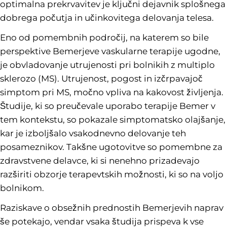
optimalna prekrvavitev je ključni dejavnik splošnega
dobrega počutja in učinkovitega delovanja telesa.
Eno od pomembnih področij, na katerem so bile
perspektive Bemerjeve vaskularne terapije ugodne,
je obvladovanje utrujenosti pri bolnikih z multiplo
sklerozo (MS). Utrujenost, pogost in izčrpavajoč
simptom pri MS, močno vpliva na kakovost življenja.
Študije, ki so preučevale uporabo terapije Bemer v
tem kontekstu, so pokazale simptomatsko olajšanje,
kar je izboljšalo vsakodnevno delovanje teh
posameznikov. Takšne ugotovitve so pomembne za
zdravstvene delavce, ki si nenehno prizadevajo
razširiti obzorje terapevtskih možnosti, ki so na voljo
bolnikom.
Raziskave o obsežnih prednostih Bemerjevih naprav
še potekajo, vendar vsaka študija prispeva k vse