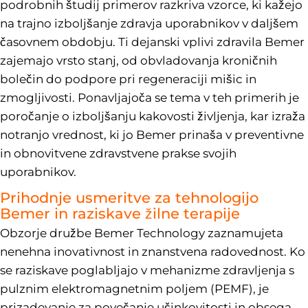
podrobnih študij primerov razkriva vzorce, ki kažejo
na trajno izboljšanje zdravja uporabnikov v daljšem
časovnem obdobju. Ti dejanski vplivi zdravila Bemer
zajemajo vrsto stanj, od obvladovanja kroničnih
bolečin do podpore pri regeneraciji mišic in
zmogljivosti. Ponavljajoča se tema v teh primerih je
poročanje o izboljšanju kakovosti življenja, kar izraža
notranjo vrednost, ki jo Bemer prinaša v preventivne
in obnovitvene zdravstvene prakse svojih
uporabnikov.
Prihodnje usmeritve za tehnologijo
Bemer in raziskave žilne terapije
Obzorje družbe Bemer Technology zaznamujeta
nenehna inovativnost in znanstvena radovednost. Ko
se raziskave poglabljajo v mehanizme zdravljenja s
pulznim elektromagnetnim poljem (PEMF), je
prizadevanje za povečanje učinkovitosti in obsega