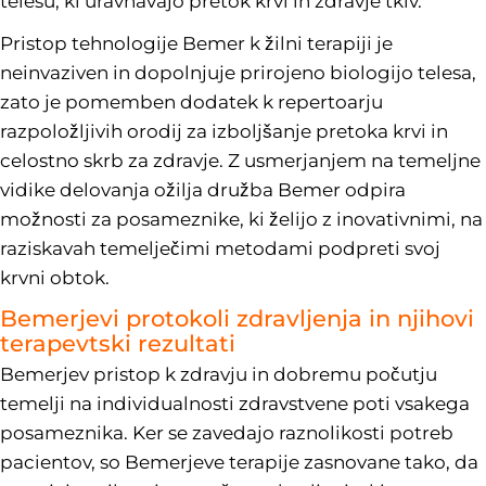
telesu, ki uravnavajo pretok krvi in zdravje tkiv.
Pristop tehnologije Bemer k žilni terapiji je
neinvaziven in dopolnjuje prirojeno biologijo telesa,
zato je pomemben dodatek k repertoarju
razpoložljivih orodij za izboljšanje pretoka krvi in
celostno skrb za zdravje. Z usmerjanjem na temeljne
vidike delovanja ožilja družba Bemer odpira
možnosti za posameznike, ki želijo z inovativnimi, na
raziskavah temelječimi metodami podpreti svoj
krvni obtok.
Bemerjevi protokoli zdravljenja in njihovi
terapevtski rezultati
Bemerjev pristop k zdravju in dobremu počutju
temelji na individualnosti zdravstvene poti vsakega
posameznika. Ker se zavedajo raznolikosti potreb
pacientov, so Bemerjeve terapije zasnovane tako, da