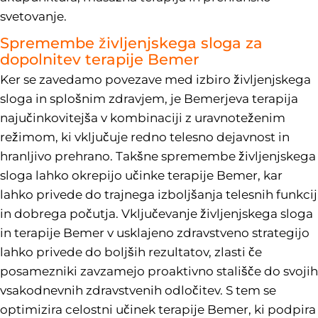
svetovanje.
Spremembe življenjskega sloga za
dopolnitev terapije Bemer
Ker se zavedamo povezave med izbiro življenjskega
sloga in splošnim zdravjem, je Bemerjeva terapija
najučinkovitejša v kombinaciji z uravnoteženim
režimom, ki vključuje redno telesno dejavnost in
hranljivo prehrano. Takšne spremembe življenjskega
sloga lahko okrepijo učinke terapije Bemer, kar
lahko privede do trajnega izboljšanja telesnih funkcij
in dobrega počutja. Vključevanje življenjskega sloga
in terapije Bemer v usklajeno zdravstveno strategijo
lahko privede do boljših rezultatov, zlasti če
posamezniki zavzamejo proaktivno stališče do svojih
vsakodnevnih zdravstvenih odločitev. S tem se
optimizira celostni učinek terapije Bemer, ki podpira