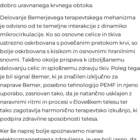
dobro uravnanega krvnega obtoka.
Delovanje Bemerjevega terapevtskega mehanizma
je odvisno od te temeljne interakcije z dinamiko
mikrocirkulacije. Ko so osnovne celice in tkiva
ustrezno oskrbovana s povečanim pretokom krvi, so
bolje oskrbovana s kisikom in osnovnimi hranilnimi
snovmi. Takšno okolje prispeva k izboljšanemu
delovanju celic in splošnemu zdravju tkiv. Poleg tega
je bil signal Bemer, ki je značilen izključno za
naprave Bemer, posebno tehnologijo PEMF in njeno
uporabo, zasnovan tako, da je natančno usklajen z
naravnimi ritmi in procesi v človeškem telesu ter
tako zagotavlja harmonično terapevtsko izkušnjo, ki
podpira zdravilne sposobnosti telesa.
Ker še naprej bolje spoznavamo nianse
elektromagnetnega zdravljenja, je vse bolj jasno, da