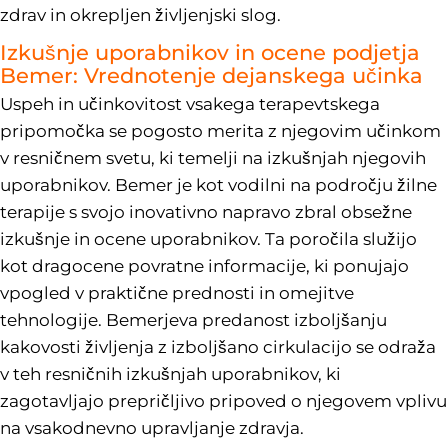
zdrav in okrepljen življenjski slog.
Izkušnje uporabnikov in ocene podjetja
Bemer: Vrednotenje dejanskega učinka
Uspeh in učinkovitost vsakega terapevtskega
pripomočka se pogosto merita z njegovim učinkom
v resničnem svetu, ki temelji na izkušnjah njegovih
uporabnikov. Bemer je kot vodilni na področju žilne
terapije s svojo inovativno napravo zbral obsežne
izkušnje in ocene uporabnikov. Ta poročila služijo
kot dragocene povratne informacije, ki ponujajo
vpogled v praktične prednosti in omejitve
tehnologije. Bemerjeva predanost izboljšanju
kakovosti življenja z izboljšano cirkulacijo se odraža
v teh resničnih izkušnjah uporabnikov, ki
zagotavljajo prepričljivo pripoved o njegovem vplivu
na vsakodnevno upravljanje zdravja.