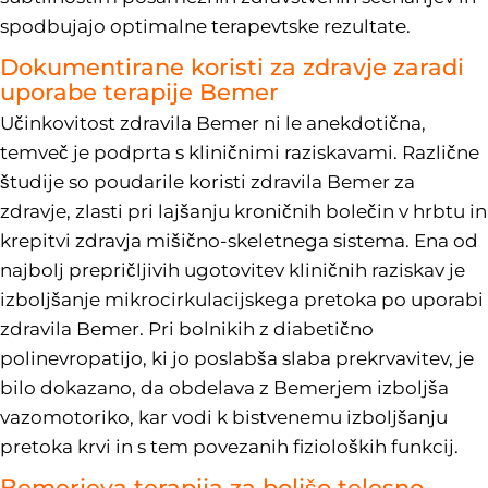
spodbujajo optimalne terapevtske rezultate.
Dokumentirane koristi za zdravje zaradi
uporabe terapije Bemer
Učinkovitost zdravila Bemer ni le anekdotična,
temveč je podprta s kliničnimi raziskavami. Različne
študije so poudarile koristi zdravila Bemer za
zdravje, zlasti pri lajšanju kroničnih bolečin v hrbtu in
krepitvi zdravja mišično-skeletnega sistema. Ena od
najbolj prepričljivih ugotovitev kliničnih raziskav je
izboljšanje mikrocirkulacijskega pretoka po uporabi
zdravila Bemer. Pri bolnikih z diabetično
polinevropatijo, ki jo poslabša slaba prekrvavitev, je
bilo dokazano, da obdelava z Bemerjem izboljša
vazomotoriko, kar vodi k bistvenemu izboljšanju
pretoka krvi in s tem povezanih fizioloških funkcij.
Bemerjeva terapija za boljšo telesno