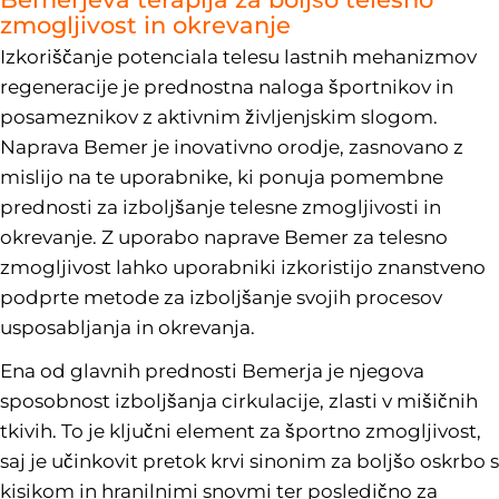
zmogljivost in okrevanje
Izkoriščanje potenciala telesu lastnih mehanizmov
regeneracije je prednostna naloga športnikov in
posameznikov z aktivnim življenjskim slogom.
Naprava Bemer je inovativno orodje, zasnovano z
mislijo na te uporabnike, ki ponuja pomembne
prednosti za izboljšanje telesne zmogljivosti in
okrevanje. Z uporabo naprave Bemer za telesno
zmogljivost lahko uporabniki izkoristijo znanstveno
podprte metode za izboljšanje svojih procesov
usposabljanja in okrevanja.
Ena od glavnih prednosti Bemerja je njegova
sposobnost izboljšanja cirkulacije, zlasti v mišičnih
tkivih. To je ključni element za športno zmogljivost,
saj je učinkovit pretok krvi sinonim za boljšo oskrbo s
kisikom in hranilnimi snovmi ter posledično za