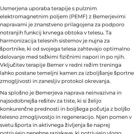
Usmerjena uporaba terapije s pulznim
elektromagnetnim poljem (PEMF) z Bemerjevimi
napravami je znanstveno prilagojena za podporo
notranjih funkcij krvnega obtoka v telesu. Ta
harmonizacija telesnih sistemov je nujna za
športnike, ki od svojega telesa zahtevajo optimalno
delovanje med težkimi fizičnimi napori in po njih.
Vključitev terapije Bemer v redni režim treninga
lahko postane temeljni kamen za izboljšanje športne
zmogljivosti in zanesljiv protokol okrevanja.
Na splošno je Bemerjeva naprava neinvazivna in
najsodobnejša rešitev za tiste, ki si želijo
konkurenčne prednosti in boljšega počutja z boljšo
telesno zmogljivostjo in regeneracijo. Njen pomen v
svetu športa in aktivnega življenja še naprej
potrjujejo nenehne raziskave, ki potrjujejo vlogo