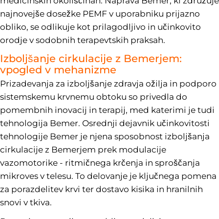
medicinskih okoliščinah. Naprava Bemer, ki združuje
najnovejše dosežke PEMF v uporabniku prijazno
obliko, se odlikuje kot prilagodljivo in učinkovito
orodje v sodobnih terapevtskih praksah.
Izboljšanje cirkulacije z Bemerjem:
vpogled v mehanizme
Prizadevanja za izboljšanje zdravja ožilja in podporo
sistemskemu krvnemu obtoku so privedla do
pomembnih inovacij in terapij, med katerimi je tudi
tehnologija Bemer. Osrednji dejavnik učinkovitosti
tehnologije Bemer je njena sposobnost izboljšanja
cirkulacije z Bemerjem prek modulacije
vazomotorike - ritmičnega krčenja in sproščanja
mikroves v telesu. To delovanje je ključnega pomena
za porazdelitev krvi ter dostavo kisika in hranilnih
snovi v tkiva.