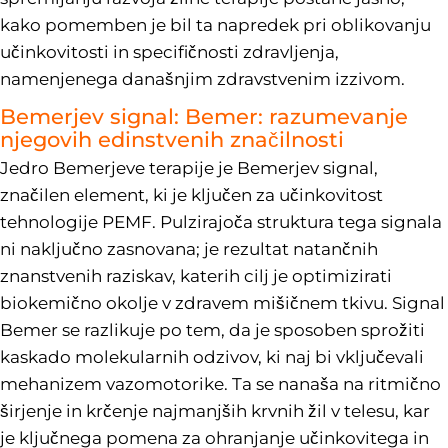
kako pomemben je bil ta napredek pri oblikovanju
učinkovitosti in specifičnosti zdravljenja,
namenjenega današnjim zdravstvenim izzivom.
Bemerjev signal: Bemer: razumevanje
njegovih edinstvenih značilnosti
Jedro Bemerjeve terapije je Bemerjev signal,
značilen element, ki je ključen za učinkovitost
tehnologije PEMF. Pulzirajoča struktura tega signala
ni naključno zasnovana; je rezultat natančnih
znanstvenih raziskav, katerih cilj je optimizirati
biokemično okolje v zdravem mišičnem tkivu. Signal
Bemer se razlikuje po tem, da je sposoben sprožiti
kaskado molekularnih odzivov, ki naj bi vključevali
mehanizem vazomotorike. Ta se nanaša na ritmično
širjenje in krčenje najmanjših krvnih žil v telesu, kar
je ključnega pomena za ohranjanje učinkovitega in