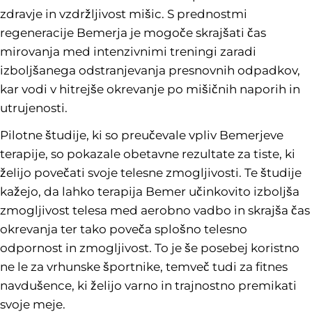
zdravje in vzdržljivost mišic. S prednostmi
regeneracije Bemerja je mogoče skrajšati čas
mirovanja med intenzivnimi treningi zaradi
izboljšanega odstranjevanja presnovnih odpadkov,
kar vodi v hitrejše okrevanje po mišičnih naporih in
utrujenosti.
Pilotne študije, ki so preučevale vpliv Bemerjeve
terapije, so pokazale obetavne rezultate za tiste, ki
želijo povečati svoje telesne zmogljivosti. Te študije
kažejo, da lahko terapija Bemer učinkovito izboljša
zmogljivost telesa med aerobno vadbo in skrajša čas
okrevanja ter tako poveča splošno telesno
odpornost in zmogljivost. To je še posebej koristno
ne le za vrhunske športnike, temveč tudi za fitnes
navdušence, ki želijo varno in trajnostno premikati
svoje meje.