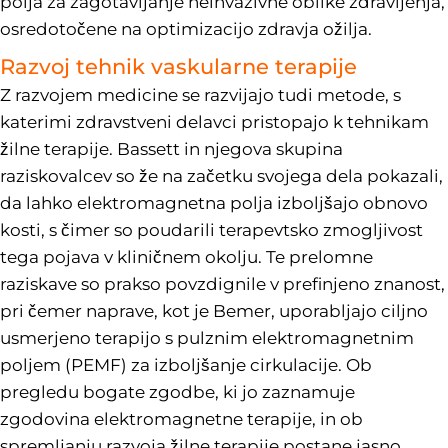
polja za zagotavljanje neinvazivne oblike zdravljenja,
osredotočene na optimizacijo zdravja ožilja.
Razvoj tehnik vaskularne terapije
Z razvojem medicine se razvijajo tudi metode, s
katerimi zdravstveni delavci pristopajo k tehnikam
žilne terapije. Bassett in njegova skupina
raziskovalcev so že na začetku svojega dela pokazali,
da lahko elektromagnetna polja izboljšajo obnovo
kosti, s čimer so poudarili terapevtsko zmogljivost
tega pojava v kliničnem okolju. Te prelomne
raziskave so prakso povzdignile v prefinjeno znanost,
pri čemer naprave, kot je Bemer, uporabljajo ciljno
usmerjeno terapijo s pulznim elektromagnetnim
poljem (PEMF) za izboljšanje cirkulacije. Ob
pregledu bogate zgodbe, ki jo zaznamuje
zgodovina elektromagnetne terapije, in ob
spremljanju razvoja žilne terapije postane jasno,