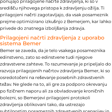
ponujajo prilagojene načrte zdravljenja, ki so v
središču njihovega pristopa k zdravljenju ožilja. Ti
prilagojeni načrti zagotavljajo, da vsak posameznik
prejme optimizirano izkušnjo z Bemerjem, kar lahko
privede do znatnega izboljšanja zdravja.
Prilagojeni načrti zdravljenja z uporabo
sistema Bemer
Bemer se zaveda, da je telo vsakega posameznika
edinstveno, zato so edinstvene tudi njegove
zdravstvene zahteve. To razumevanje je pripeljalo do
razvoja prilagojenih načrtov zdravljenja Bemer, ki so
osredotočeni na reševanje posebnih zdravstvenih
težav. Ne glede na to, ali gre za podporo okrevanju
po fizičnem naporu ali za obvladovanje kroničnih
bolezni, so Bemerjevi prilagojeni protokoli
zdravljenja oblikovani tako, da ustrezajo
subtilnostim posameznih zdravstvenih scenarijev in