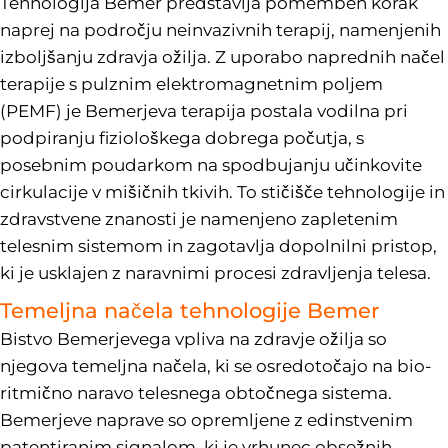
Tehnologija Bemer predstavlja pomemben korak
naprej na področju neinvazivnih terapij, namenjenih
izboljšanju zdravja ožilja. Z uporabo naprednih načel
terapije s pulznim elektromagnetnim poljem
(PEMF) je Bemerjeva terapija postala vodilna pri
podpiranju fiziološkega dobrega počutja, s
posebnim poudarkom na spodbujanju učinkovite
cirkulacije v mišičnih tkivih. To stičišče tehnologije in
zdravstvene znanosti je namenjeno zapletenim
telesnim sistemom in zagotavlja dopolnilni pristop,
ki je usklajen z naravnimi procesi zdravljenja telesa.
Temeljna načela tehnologije Bemer
Bistvo Bemerjevega vpliva na zdravje ožilja so
njegova temeljna načela, ki se osredotočajo na bio-
ritmično naravo telesnega obtočnega sistema.
Bemerjeve naprave so opremljene z edinstvenim
patentiranim signalom, ki je vrhunec obsežnih