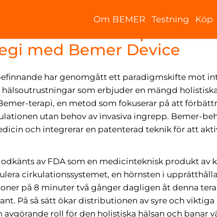
Om BEMER
Testning
Köp
a och vaskulär terapi: En ko
ategi med Bemer Device
lbefinnande har genomgått ett paradigmskifte mot in
 hälsoutrustningar som erbjuder en mängd holistiska 
Bemer-terapi, en metod som fokuserar på att förbätt
rkulationen utan behov av invasiva ingrepp. Bemer-b
edicin och integrerar en patenterad teknik för att ak
dkänts av FDA som en medicinteknisk produkt av klas
ulera cirkulationssystemet, en hörnsten i upprätthåll
ioner på 8 minuter två gånger dagligen åt denna ter
ant. På så sätt ökar distributionen av syre och viktig
n avgörande roll för den holistiska hälsan och banar v