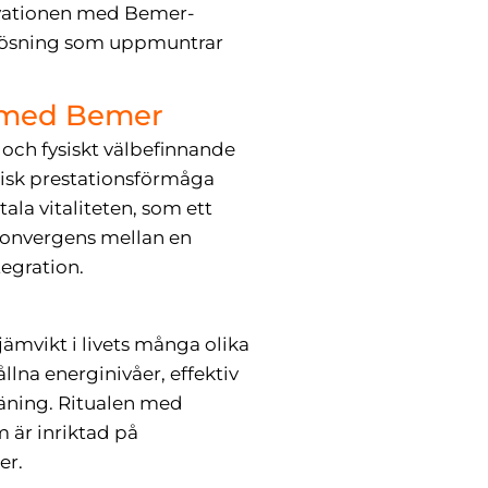
novationen med Bemer-
k lösning som uppmuntrar
e med Bemer
 och fysiskt välbefinnande
ysisk prestationsförmåga
ala vitaliteten, som ett
 konvergens mellan en
tegration.
jämvikt i livets många olika
lna energinivåer, effektiv
räning. Ritualen med
 är inriktad på
er.