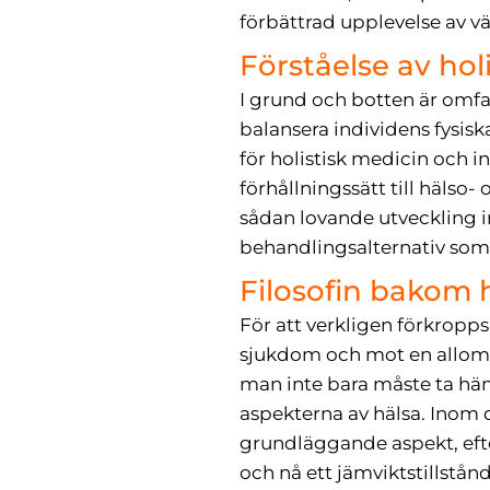
förbättrad upplevelse av v
Förståelse av hol
I grund och botten är omfa
balansera individens fysis
för holistisk medicin och i
förhållningssätt till hälso
sådan lovande utveckling i
behandlingsalternativ som 
Filosofin bakom 
För att verkligen förkropps
sjukdom och mot en allomf
man inte bara måste ta hän
aspekterna av hälsa. Inom 
grundläggande aspekt, efter
och nå ett jämviktstillstånd