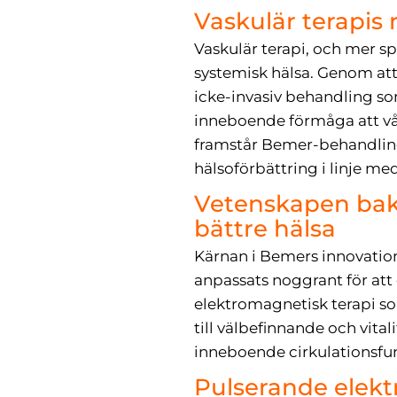
Vaskulär terapis 
Vaskulär terapi, och mer spe
systemisk hälsa. Genom att
icke-invasiv behandling so
inneboende förmåga att vår
framstår Bemer-behandling
hälsoförbättring i linje me
Vetenskapen bako
bättre hälsa
Kärnan i Bemers innovatio
anpassats noggrant för att
elektromagnetisk terapi s
till välbefinnande och vit
inneboende cirkulationsfun
Pulserande elekt