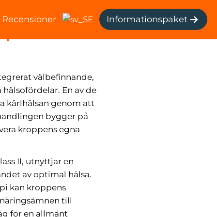
Recensioner
Informationspaket
mplett
tegrerat välbefinnande,
hälsofördelar. En av de
ra kärlhälsan genom att
ehandlingen bygger på
tivera kroppens egna
s II, utnyttjar en
andet av optimal hälsa.
api kan kroppens
a näringsämnen till
äg för en allmänt