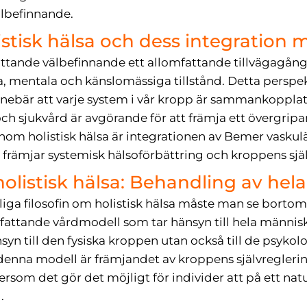
älbefinnande.
istisk hälsa och dess integration 
ttande välbefinnande ett allomfattande tillvägagångs
ka, mentala och känslomässiga tillstånd. Detta perspe
nnebär att varje system i vår kropp är sammankopplat o
- och sjukvård är avgörande för att främja ett övergri
nom holistisk hälsa är integrationen av Bemer vaskulä
främjar systemisk hälsoförbättring och kroppens själ
holistisk hälsa: Behandling av he
liga filosofin om holistisk hälsa måste man se bortom
attande vårdmodell som tar hänsyn till hela människ
syn till den fysiska kroppen utan också till de psyko
denna modell är främjandet av kroppens självreglerin
som det gör det möjligt för individer att på ett natur
.