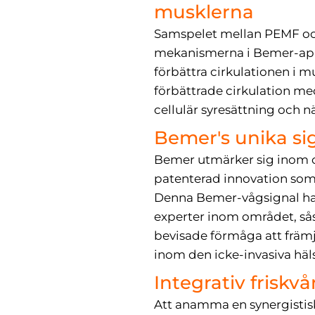
musklerna
Samspelet mellan PEMF och 
mekanismerna i Bemer-appa
förbättra cirkulationen i m
förbättrade cirkulation me
cellulär syresättning och 
Bemer's unika si
Bemer utmärker sig inom o
patenterad innovation som 
Denna Bemer-vågsignal har
experter inom området, sås
bevisade förmåga att främja 
inom den icke-invasiva häl
Integrativ frisk
Att anamma en synergistisk 