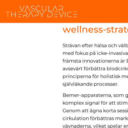
Holistisk häls
wellness-str
Strävan efter hälsa och vä
med fokus på icke-invasiva
främsta innovationerna är 
avsevärt förbättra blodci
principerna för holistisk m
självläkande processer.
Bemer-apparaterna, som go
komplex signal för att stim
Genom att ägna korta sess
cirkulation förbättras mark
vävnaderna, vilket spelar e