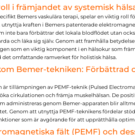
roll i främjandet av systemisk häls
cifikt Bemers vaskulära terapi, spelar en viktig roll f
 utnyttja kraften i Bemers patenterade elektromagnet
m inte bara förbättrar det lokala blodflödet utan ock
da och läka sig själv. Genom att framhålla betydelse
en som en viktig komponent i en hälsokur som främ
d det omfattande ramverket för holistisk hälsa.
m Bemer-tekniken: Förbättrad ci
n är tillämpningen av PEMF-teknik (Pulsed Electroma
 öka cirkulationen och främja muskelhälsan. De positi
om administreras genom Bemer-apparaten blir alltmer
alitet. Genom att utnyttja PEMF-teknikens fördelar s
ktioner som är avgörande för att upprätthålla optima
romagnetiska fält (PEMF) och des