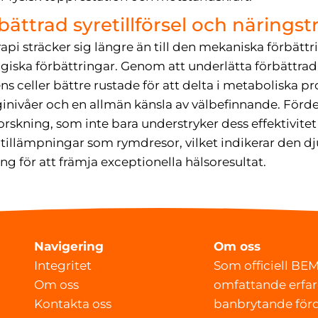
ättrad syretillförsel och näringst
i sträcker sig längre än till den mekaniska förbättri
ogiska förbättringar. Genom att underlätta förbättrad 
 celler bättre rustade för att delta i metaboliska proc
ginivåer och en allmän känsla av välbefinnande. För
orskning, som inte bara understryker dess effektivite
tillämpningar som rymdresor, vilket indikerar den d
g för att främja exceptionella hälsoresultat.
Navigering
Om oss
Integritet
Som officiell BEM
Om oss
omfattande erfar
Kontakta oss
banbrytande för