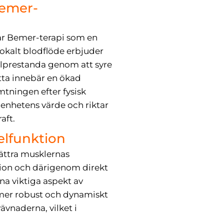
Bemer-
år Bemer-terapi som en
 lokalt blodflöde erbjuder
lprestanda genom att syre
tta innebär en ökad
mtningen efter fysisk
enhetens värde och riktar
aft.
elfunktion
bättra musklernas
tion och därigenom direkt
na viktiga aspekt av
 mer robust och dynamiskt
vnaderna, vilket i