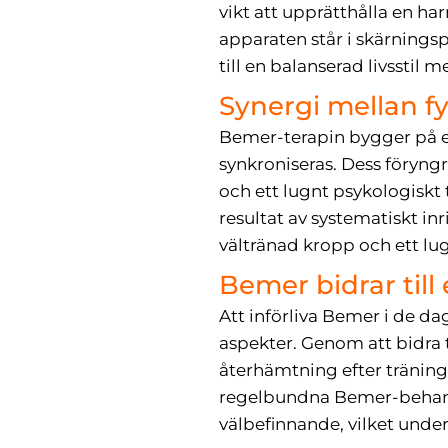
vikt att upprätthålla en h
apparaten står i skärning
till en balanserad livsstil
Synergi mellan f
Bemer-terapin bygger på ett
synkroniseras. Dess föryngr
och ett lugnt psykologiskt t
resultat av systematiskt i
vältränad kropp och ett lug
Bemer bidrar till 
Att införliva Bemer i de da
aspekter. Genom att bidra 
återhämtning efter träning
regelbundna Bemer-behandl
välbefinnande, vilket unde