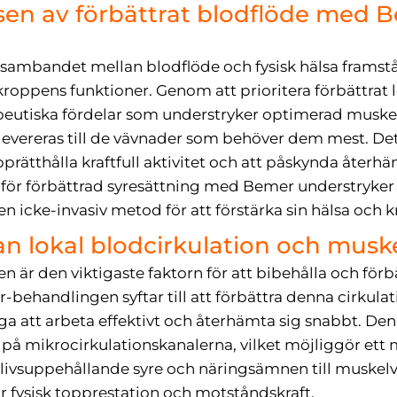
sen av förbättrat blodflöde med 
sambandet mellan blodflöde och fysisk hälsa framst
a kroppens funktioner. Genom att prioritera förbättrat
eutiska fördelar som understryker optimerad muske
levereras till de vävnader som behöver dem mest. De
rätthålla kraftfull aktivitet och att påskynda återhä
för förbättrad syresättning med Bemer understryker 
 en icke-invasiv metod för att förstärka sin hälsa och kr
 lokal blodcirkulation och musk
n är den viktigaste faktorn för att bibehålla och för
behandlingen syftar till att förbättra denna cirkula
 att arbeta effektivt och återhämta sig snabbt. Den
 på mikrocirkulationskanalerna, vilket möjliggör ett
livsuppehållande syre och näringsämnen till muskelvä
r fysisk topprestation och motståndskraft.