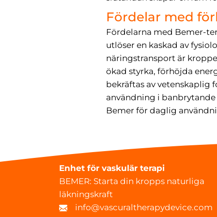
Fördelar med förb
Fördelarna med Bemer-terap
utlöser en kaskad av fysiol
näringstransport är kroppens
ökad styrka, förhöjda ener
bekräftas av vetenskaplig f
användning i banbrytande 
Bemer för daglig användnin
Enhet för vaskulär terapi
BEMER: Starta din kropps naturliga
läkningskraft
info@vascuraltherapydevice.com