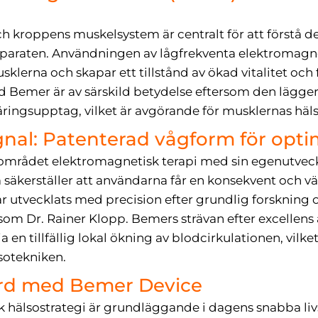
kroppens muskelsystem är centralt för att förstå de
raten. Användningen av lågfrekventa elektromagnetis
usklerna och skapar ett tillstånd av ökad vitalitet oc
d Bemer är av särskild betydelse eftersom den lägger
näringsupptag, vilket är avgörande för musklernas hä
gnal: Patenterad vågform för opti
mrådet elektromagnetisk terapi med sin egenutveck
säkerställer att användarna får en konsekvent och v
 utvecklats med precision efter grundlig forsknin
om Dr. Rainer Klopp. Bemers strävan efter excellens ä
en tillfällig lokal ökning av blodcirkulationen, vilke
sotekniken.
vård med Bemer Device
hälsostrategi är grundläggande i dagens snabba livsst