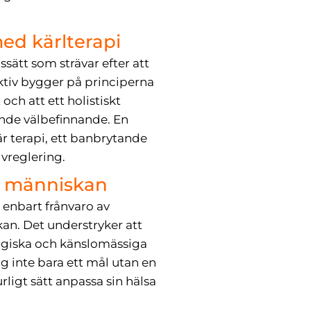
med kärlterapi
sätt som strävar efter att
ktiv bygger på principerna
ch att ett holistiskt
pande välbefinnande. En
r terapi, ett banbrytande
vreglering.
la människan
 enbart frånvaro av
an. Det understryker att
logiska och känslomässiga
g inte bara ett mål utan en
ligt sätt anpassa sin hälsa