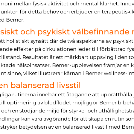
armoni mellan fysisk aktivitet och mental klarhet. In
spunkten för detta behov och erbjuder en terapeutis
 med Bemer.
ysiskt och psykiskt välbefinnand
 holistiskt synsätt där de två aspekterna av psykiskt
ande effekter på cirkulationen leder till förbättrad f
illstånd. Resultatet är ett märkbart uppsving i den tot
nriktade hälsoinsatser. Bemer-upplevelsen främjar en
nt sinne, vilket illustrerar kärnan i Bemer wellness-in
en balanserad livsstil
gliga rutinerna innebär ett åtagande att upprätthålla 
till optimering av blodflödet möjliggör Bemer bibehål
 och en stödjande miljö för styrke- och uthållighetst
ingar kan vara avgörande för att skapa en rutin som
rstryker betydelsen av en balanserad livsstil med Bem