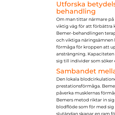
Utforska betydel
behandling
Om man tittar närmare på 
viktig väg för att förbättr
Bemer-behandlingen terap
och viktiga näringsämnen 
förmåga för kroppen att upp
ansträngning. Kapaciteten 
sig till individer som söker
Sambandet mellan
Den lokala blodcirkulatione
prestationsförmåga. Bemer-
påverka musklernas förmåga
Bemers metod riktar in sig
blodflöde som för med sig 
slutändan skapar en ram fö