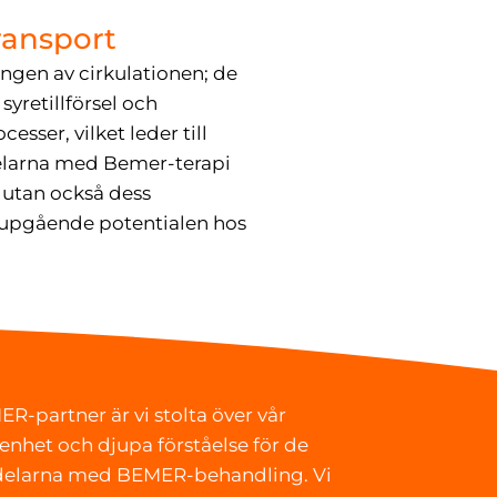
ransport
ngen av cirkulationen; de
syretillförsel och
esser, vilket leder till
delarna med Bemer-terapi
t utan också dess
jupgående potentialen hos
ER-partner är vi stolta över vår
enhet och djupa förståelse för de
delarna med BEMER-behandling. Vi