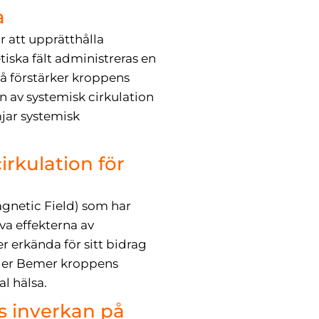
a
ör att upprätthålla
iska fält administreras en
så förstärker kroppens
n av systemisk cirkulation
jar systemisk
rkulation för
gnetic Field) som har
va effekterna av
 erkända för sitt bidrag
töder Bemer kroppens
l hälsa.
s inverkan på