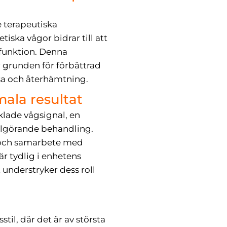
 terapeutiska
ka vågor bidrar till att
h funktion. Denna
 grunden för förbättrad
lsa och återhämtning.
mala resultat
lade vågsignal, en
älgörande behandling.
g och samarbete med
r tydlig i enhetens
t understryker dess roll
il, där det är av största