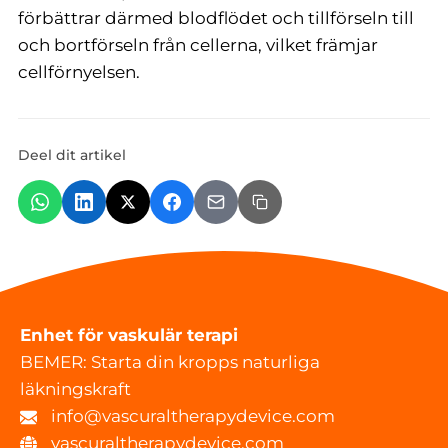
förbättrar därmed blodflödet och tillförseln till
och bortförseln från cellerna, vilket främjar
cellförnyelsen.
Deel dit artikel
Enhet för vaskulär terapi
BEMER: Starta din kropps naturliga
läkningskraft
info@vascuraltherapydevice.com
vascuraltherapydevice.com