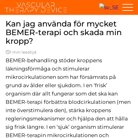
Home
Allmänna frågor
Kan jag använda för mycket BEMER-ter
Kan jag använda för mycket
BEMER-terapi och skada min
kropp?
1 min leestijd
BEMER-behandling stöder kroppens
läkningsförmåga och stimulerar
mikrocirkulationen som har försämrats på
grund av ålder eller sjukdom. I en ‘frisk’
organism där allt fungerar som det ska kan
BEMER-terapi förbättra blodcirkulationen (men
inte överstimulera den), stärka kroppens
regleringsmekanismer och hjälpa den att hålla
sig frisk längre. I en ‘sjuk’ organism stimulerar
BEMER-terapin mikrocirkulationen och