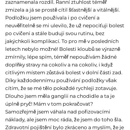
zaznamenala rozdíl. Ranní ztuhlost téměř
zmizela a já se prostě cítil šťastnější a vitálnější.
Podložku jsem používala i po cvičení a
neuvěřitelně se mi ulevilo, že už nepociťuji bolest
po cvičení a stále buduji svou rutinu, bez
jakýchkoli komplikací. To pro mě v posledních
letech nebylo možné! Bolesti kloubů se výrazně
zmírnily, lépe spím, téměř nepoužívám žádné
doplňky stravy na cokoliv a na cokoliv, i když
citlivým místem zůstává bolest v dolní části zad.
Díky každodennímu používání podložky však
cítím, že se mé tělo pokaždé rychleji zotavuje.
Dlouho jsem měla ganglii na chodidle a ta je
úplně pryč! Mám v tom pokračovat?
Samozřejmě jsem váhala nad pořizovacími
náklady, ale jsem moc ráda, že jsem do toho šla.
Zdravotní pojištění bylo zkráceno a myslím, že je