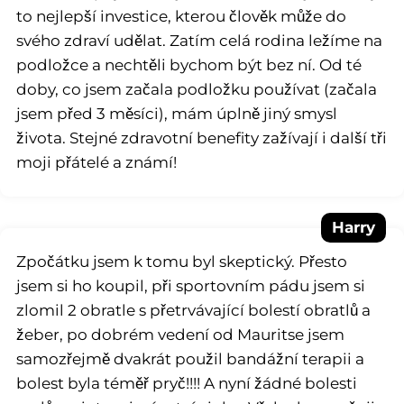
to nejlepší investice, kterou člověk může do
svého zdraví udělat. Zatím celá rodina ležíme na
podložce a nechtěli bychom být bez ní. Od té
doby, co jsem začala podložku používat (začala
jsem před 3 měsíci), mám úplně jiný smysl
života. Stejné zdravotní benefity zažívají i další tři
moji přátelé a známí!
Harry
Zpočátku jsem k tomu byl skeptický. Přesto
jsem si ho koupil, při sportovním pádu jsem si
zlomil 2 obratle s přetrvávající bolestí obratlů a
žeber, po dobrém vedení od Mauritse jsem
samozřejmě dvakrát použil bandážní terapii a
bolest byla téměř pryč!!!! A nyní žádné bolesti