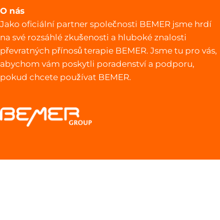
O nás
Jako oficiální partner společnosti BEMER jsme hrdí
na své rozsáhlé zkušenosti a hluboké znalosti
převratných přínosů terapie BEMER. Jsme tu pro vás,
abychom vám poskytli poradenství a podporu,
pokud chcete používat BEMER.