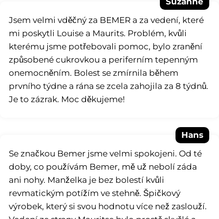
Suzanne
Jsem velmi vděčný za BEMER a za vedení, které
mi poskytli Louise a Maurits. Problém, kvůli
kterému jsme potřebovali pomoc, bylo zranění
způsobené cukrovkou a periferním tepenným
onemocněním. Bolest se zmírnila během
prvního týdne a rána se zcela zahojila za 8 týdnů.
Je to zázrak. Moc děkujeme!
Hans
Se značkou Bemer jsme velmi spokojeni. Od té
doby, co používám Bemer, mě už nebolí záda
ani nohy. Manželka je bez bolestí kvůli
revmatickým potížím ve stehně. Špičkový
výrobek, který si svou hodnotu více než zaslouží.