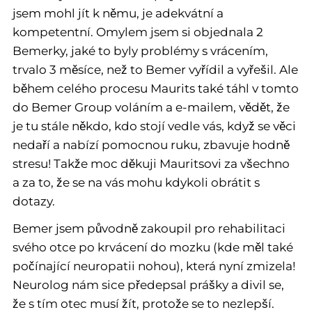
jsem mohl jít k němu, je adekvátní a
kompetentní. Omylem jsem si objednala 2
Bemerky, jaké to byly problémy s vrácením,
trvalo 3 měsíce, než to Bemer vyřídil a vyřešil. Ale
během celého procesu Maurits také táhl v tomto
do Bemer Group voláním a e-mailem, vědět, že
je tu stále někdo, kdo stojí vedle vás, když se věci
nedaří a nabízí pomocnou ruku, zbavuje hodně
stresu! Takže moc děkuji Mauritsovi za všechno
a za to, že se na vás mohu kdykoli obrátit s
dotazy.
Bemer jsem původně zakoupil pro rehabilitaci
svého otce po krvácení do mozku (kde měl také
počínající neuropatii nohou), která nyní zmizela!
Neurolog nám sice předepsal prášky a divil se,
že s tím otec musí žít, protože se to nezlepší.