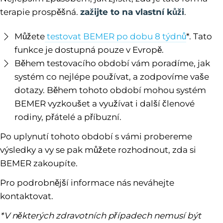
terapie prospěšná.
zažijte to na vlastní kůži
.
Můžete
testovat BEMER po dobu 8 týdnů
*. Tato
funkce je dostupná pouze v Evropě.
Během testovacího období vám poradíme, jak
systém co nejlépe používat, a zodpovíme vaše
dotazy. Během tohoto období mohou systém
BEMER vyzkoušet a využívat i další členové
rodiny, přátelé a příbuzní.
Po uplynutí tohoto období s vámi probereme
výsledky a vy se pak můžete rozhodnout, zda si
BEMER zakoupíte.
Pro podrobnější informace nás neváhejte
kontaktovat.
*V některých zdravotních případech nemusí být