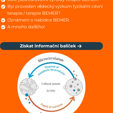
Byl proveden vědecký výzkum fyzikální cévní
terapie / terapie BEMER?
Oznámení o nabídce BEMER.
A mnoho dalšího!
Získat informační balíček