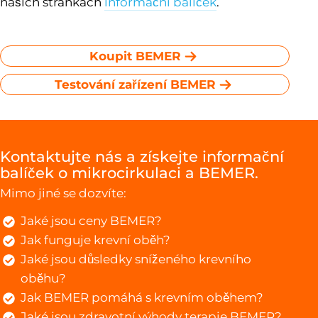
našich stránkách
informační balíček
.
Koupit BEMER
Testování zařízení BEMER
Kontaktujte nás a získejte informační
balíček o mikrocirkulaci a BEMER.
Mimo jiné se dozvíte:
Jaké jsou ceny BEMER?
Jak funguje krevní oběh?
Jaké jsou důsledky sníženého krevního
oběhu?
Jak BEMER pomáhá s krevním oběhem?
Jaké jsou zdravotní výhody terapie BEMER?