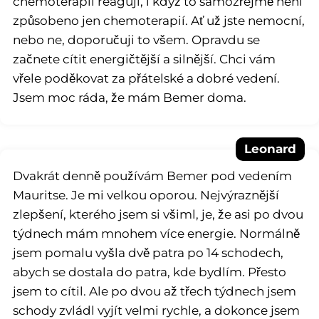
chemoterapii reaguji, i když to samozřejmě není
způsobeno jen chemoterapií. Ať už jste nemocní,
nebo ne, doporučuji to všem. Opravdu se
začnete cítit energičtější a silnější. Chci vám
vřele poděkovat za přátelské a dobré vedení.
Jsem moc ráda, že mám Bemer doma.
Leonard
Dvakrát denně používám Bemer pod vedením
Mauritse. Je mi velkou oporou. Nejvýraznější
zlepšení, kterého jsem si všiml, je, že asi po dvou
týdnech mám mnohem více energie. Normálně
jsem pomalu vyšla dvě patra po 14 schodech,
abych se dostala do patra, kde bydlím. Přesto
jsem to cítil. Ale po dvou až třech týdnech jsem
schody zvládl vyjít velmi rychle, a dokonce jsem