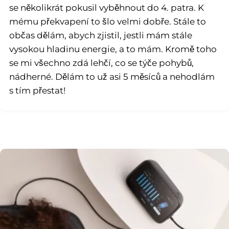
se několikrát pokusil vyběhnout do 4. patra. K
mému překvapení to šlo velmi dobře. Stále to
občas dělám, abych zjistil, jestli mám stále
vysokou hladinu energie, a to mám. Kromě toho
se mi všechno zdá lehčí, co se týče pohybů,
nádherné. Dělám to už asi 5 měsíců a nehodlám
s tím přestat!