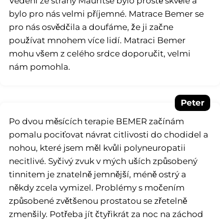
Vedení ze strany Mauritse bylo prostě skvělé a
bylo pro nás velmi příjemné. Matrace Bemer se
pro nás osvědčila a doufáme, že ji začne
používat mnohem více lidí. Matraci Bemer
mohu všem z celého srdce doporučit, velmi
nám pomohla.
Peter
Po dvou měsících terapie BEMER začínám
pomalu pociťovat návrat citlivosti do chodidel a
nohou, které jsem měl kvůli polyneuropatii
necitlivé. Syčivý zvuk v mých uších způsobený
tinnitem je znatelně jemnější, méně ostrý a
někdy zcela vymizel. Problémy s močením
způsobené zvětšenou prostatou se zřetelně
zmenšily. Potřeba jít čtyřikrát za noc na záchod