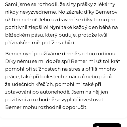
Sami jsme se rozhodli, že si ty prášky z lékárny
nikdy nevyzvedneme. No zázrak: díky Bemerovi
už tím netrpí! Jeho uzdravení se díky tomu jen
pozitivně zlepšilo! Nyní také každý den běhá na
běžeckém pásu, který buduje, protože kvůli
příznakům měl potíže s chůzí.
Bemer nyní používáme denně s celou rodinou.
Díky němu se mi dobře spí! Bemer mi už tolikrát
pomohl při stížnostech na stres a příliš mnoho
práce, také při bolestech z nárazů nebo pádů,
žaludečních křečích, pomohl mi také při
zotavování po autonehodě. Jsem na něj jen
pozitivní a rozhodně se vyplatí investovat!
Bemer mohu rozhodně doporučit.