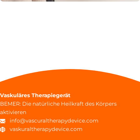
Vaskuläres Therapiegerät
BEMER: Die natürliche Heilkraft des Körpers
aktivieren
info@vascuraltherapydevice.com
vaskuraltherapydevice.com