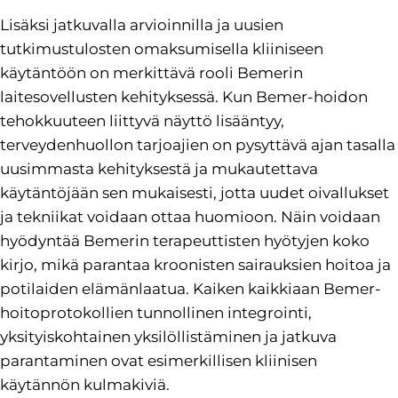
Lisäksi jatkuvalla arvioinnilla ja uusien
tutkimustulosten omaksumisella kliiniseen
käytäntöön on merkittävä rooli Bemerin
laitesovellusten kehityksessä. Kun Bemer-hoidon
tehokkuuteen liittyvä näyttö lisääntyy,
terveydenhuollon tarjoajien on pysyttävä ajan tasalla
uusimmasta kehityksestä ja mukautettava
käytäntöjään sen mukaisesti, jotta uudet oivallukset
ja tekniikat voidaan ottaa huomioon. Näin voidaan
hyödyntää Bemerin terapeuttisten hyötyjen koko
kirjo, mikä parantaa kroonisten sairauksien hoitoa ja
potilaiden elämänlaatua. Kaiken kaikkiaan Bemer-
hoitoprotokollien tunnollinen integrointi,
yksityiskohtainen yksilöllistäminen ja jatkuva
parantaminen ovat esimerkillisen kliinisen
käytännön kulmakiviä.