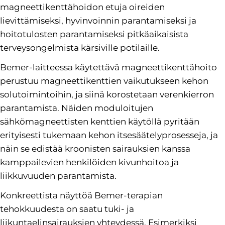
magneettikenttähoidon etuja oireiden
lievittämiseksi, hyvinvoinnin parantamiseksi ja
hoitotulosten parantamiseksi pitkäaikaisista
terveysongelmista kärsiville potilaille.
Bemer-laitteessa käytettävä magneettikenttähoito
perustuu magneettikenttien vaikutukseen kehon
solutoimintoihin, ja siinä korostetaan verenkierron
parantamista. Näiden moduloitujen
sähkömagneettisten kenttien käytöllä pyritään
erityisesti tukemaan kehon itsesäätelyprosesseja, ja
näin se edistää kroonisten sairauksien kanssa
kamppailevien henkilöiden kivunhoitoa ja
liikkuvuuden parantamista.
Konkreettista näyttöä Bemer-terapian
tehokkuudesta on saatu tuki- ja
liikuntaelinsairauksien yhteydessä. Esimerkiksi