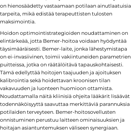
on hienosäädetty vastaamaan potilaan ainutlaatuisia
tarpeita, mikä edistää terapeuttisten tulosten
maksimointia.
Hoidon optimointistrategioiden noudattaminen on
elintärkeää, jotta Bemer-hoitoa voidaan hyödyntää
täysimääräisesti. Bemer-laite, jonka lähestymistapa
on ei-invasiivinen, toimii vakiintuneiden parametrien
puitteissa, jotka on räätälöitävä tapauskohtaisesti.
Tämä edellyttää hoitojen taajuuden ja ajoituksen
kalibrointia sekä hoidettavan kroonisen tilan
vakavuuden ja luonteen huomioon ottamista.
Noudattamalla näitä kliinisiä ohjeita lääkärit lisäävät
todennäköisyyttä saavuttaa merkittäviä parannuksia
potilaiden terveyteen. Bemer-hoitosovellusten
onnistuminen perustuu laitteen ominaisuuksien ja
hoitajan asiantuntemuksen väliseen synergiaan.