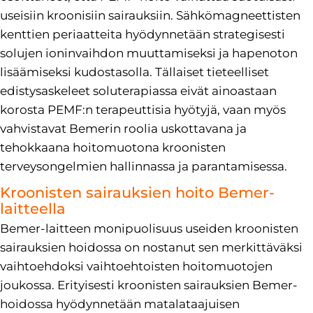
useisiin kroonisiin sairauksiin. Sähkömagneettisten
kenttien periaatteita hyödynnetään strategisesti
solujen ioninvaihdon muuttamiseksi ja hapenoton
lisäämiseksi kudostasolla. Tällaiset tieteelliset
edistysaskeleet soluterapiassa eivät ainoastaan
korosta PEMF:n terapeuttisia hyötyjä, vaan myös
vahvistavat Bemerin roolia uskottavana ja
tehokkaana hoitomuotona kroonisten
terveysongelmien hallinnassa ja parantamisessa.
Kroonisten sairauksien hoito Bemer-
laitteella
Bemer-laitteen monipuolisuus useiden kroonisten
sairauksien hoidossa on nostanut sen merkittäväksi
vaihtoehdoksi vaihtoehtoisten hoitomuotojen
joukossa. Erityisesti kroonisten sairauksien Bemer-
hoidossa hyödynnetään matalataajuisen