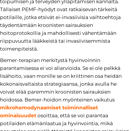
toipumisen ja terveyden ylläpitämisen kannalta.
Tällaiset PEMF-hyödyt ovat ratkaisevan tärkeitä
potilaille, jotka etsivät ei-invasiivisia vaihtoehtoja
täydentämään kroonisten sairauksien
hoitoprotokollia ja mahdollisesti vähentämään
riippuvuutta lääkkeistä tai invasiivisemmista
toimenpiteistä.
Bemer-terapian merkitystä hyvinvoinnin
parantamisessa ei voi aliarvioida. Se ei ole pelkkä
lisähoito, vaan monille se on kriittinen osa heidän
kokonaisvaltaista strategiaansa, jonka avulla he
voivat elää paremmin kroonisten sairauksien
hoidossa. Bemer-hoidon myönteinen vaikutus
mikrohemodynaamiset toiminnalliset
ominaisuudet
osoittaa, että se voi parantaa
potilaiden elämänlaatua ja hyvinvointia, mikä