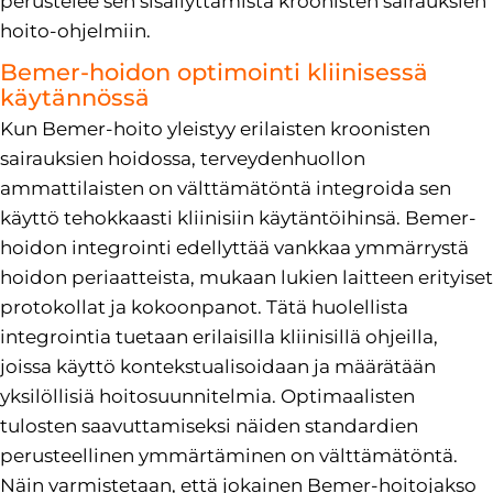
perustelee sen sisällyttämistä kroonisten sairauksien
hoito-ohjelmiin.
Bemer-hoidon optimointi kliinisessä
käytännössä
Kun Bemer-hoito yleistyy erilaisten kroonisten
sairauksien hoidossa, terveydenhuollon
ammattilaisten on välttämätöntä integroida sen
käyttö tehokkaasti kliinisiin käytäntöihinsä. Bemer-
hoidon integrointi edellyttää vankkaa ymmärrystä
hoidon periaatteista, mukaan lukien laitteen erityiset
protokollat ja kokoonpanot. Tätä huolellista
integrointia tuetaan erilaisilla kliinisillä ohjeilla,
joissa käyttö kontekstualisoidaan ja määrätään
yksilöllisiä hoitosuunnitelmia. Optimaalisten
tulosten saavuttamiseksi näiden standardien
perusteellinen ymmärtäminen on välttämätöntä.
Näin varmistetaan, että jokainen Bemer-hoitojakso