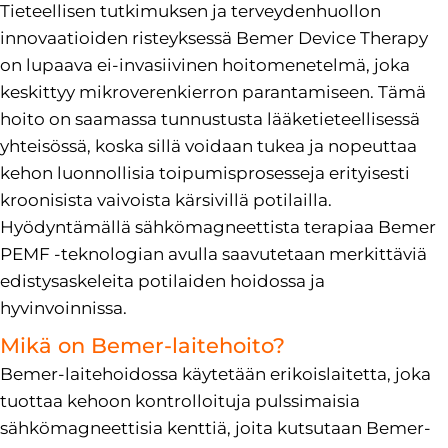
Tieteellisen tutkimuksen ja terveydenhuollon
innovaatioiden risteyksessä Bemer Device Therapy
on lupaava ei-invasiivinen hoitomenetelmä, joka
keskittyy mikroverenkierron parantamiseen. Tämä
hoito on saamassa tunnustusta lääketieteellisessä
yhteisössä, koska sillä voidaan tukea ja nopeuttaa
kehon luonnollisia toipumisprosesseja erityisesti
kroonisista vaivoista kärsivillä potilailla.
Hyödyntämällä sähkömagneettista terapiaa Bemer
PEMF -teknologian avulla saavutetaan merkittäviä
edistysaskeleita potilaiden hoidossa ja
hyvinvoinnissa.
Mikä on Bemer-laitehoito?
Bemer-laitehoidossa käytetään erikoislaitetta, joka
tuottaa kehoon kontrolloituja pulssimaisia
sähkömagneettisia kenttiä, joita kutsutaan Bemer-