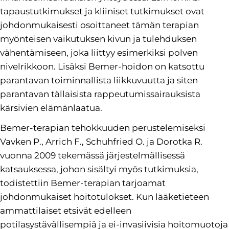
tapaustutkimukset ja kliiniset tutkimukset ovat
johdonmukaisesti osoittaneet tämän terapian
myönteisen vaikutuksen kivun ja tulehduksen
vähentämiseen, joka liittyy esimerkiksi polven
nivelrikkoon. Lisäksi Bemer-hoidon on katsottu
parantavan toiminnallista liikkuvuutta ja siten
parantavan tällaisista rappeutumissairauksista
kärsivien elämänlaatua.
Bemer-terapian tehokkuuden perustelemiseksi
Vavken P., Arrich F., Schuhfried O. ja Dorotka R.
vuonna 2009 tekemässä järjestelmällisessä
katsauksessa, johon sisältyi myös tutkimuksia,
todistettiin Bemer-terapian tarjoamat
johdonmukaiset hoitotulokset. Kun lääketieteen
ammattilaiset etsivät edelleen
potilasystävällisempiä ja ei-invasiivisia hoitomuotoja