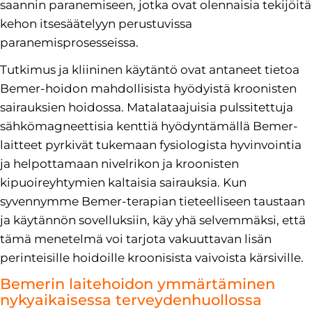
saannin paranemiseen, jotka ovat olennaisia tekijöitä
kehon itsesäätelyyn perustuvissa
paranemisprosesseissa.
Tutkimus ja kliininen käytäntö ovat antaneet tietoa
Bemer-hoidon mahdollisista hyödyistä kroonisten
sairauksien hoidossa. Matalataajuisia pulssitettuja
sähkömagneettisia kenttiä hyödyntämällä Bemer-
laitteet pyrkivät tukemaan fysiologista hyvinvointia
ja helpottamaan nivelrikon ja kroonisten
kipuoireyhtymien kaltaisia sairauksia. Kun
syvennymme Bemer-terapian tieteelliseen taustaan
ja käytännön sovelluksiin, käy yhä selvemmäksi, että
tämä menetelmä voi tarjota vakuuttavan lisän
perinteisille hoidoille kroonisista vaivoista kärsiville.
Bemerin laitehoidon ymmärtäminen
nykyaikaisessa terveydenhuollossa