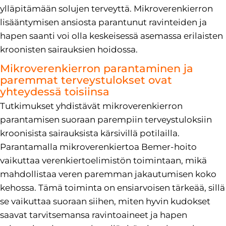
ylläpitämään solujen terveyttä. Mikroverenkierron
lisääntymisen ansiosta parantunut ravinteiden ja
hapen saanti voi olla keskeisessä asemassa erilaisten
kroonisten sairauksien hoidossa.
Mikroverenkierron parantaminen ja
paremmat terveystulokset ovat
yhteydessä toisiinsa
Tutkimukset yhdistävät mikroverenkierron
parantamisen suoraan parempiin terveystuloksiin
kroonisista sairauksista kärsivillä potilailla.
Parantamalla mikroverenkiertoa Bemer-hoito
vaikuttaa verenkiertoelimistön toimintaan, mikä
mahdollistaa veren paremman jakautumisen koko
kehossa. Tämä toiminta on ensiarvoisen tärkeää, sillä
se vaikuttaa suoraan siihen, miten hyvin kudokset
saavat tarvitsemansa ravintoaineet ja hapen