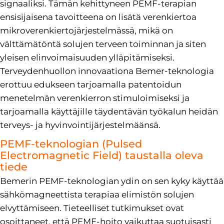
signaaliksi. Tämän kehittyneen PEMF-terapian
ensisijaisena tavoitteena on lisätä verenkiertoa
mikroverenkiertojärjestelmässä, mikä on
välttämätöntä solujen terveen toiminnan ja siten
yleisen elinvoimaisuuden ylläpitämiseksi.
Terveydenhuollon innovaationa Bemer-teknologia
erottuu edukseen tarjoamalla patentoidun
menetelmän verenkierron stimuloimiseksi ja
tarjoamalla käyttäjille täydentävän työkalun heidän
terveys- ja hyvinvointijärjestelmäänsä.
PEMF-teknologian (Pulsed
Electromagnetic Field) taustalla oleva
tiede
Bemerin PEMF-teknologian ydin on sen kyky käyttää
sähkömagneettista terapiaa elimistön solujen
elvyttämiseen. Tieteelliset tutkimukset ovat
osoittaneet, että PEMF-hoito vaikuttaa suotuisasti