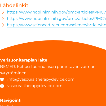
Lähdelinkit
https://www.ncbi.nlm.nih.gov/pmc/articles/PMC
https://www.ncbi.nlm.nih.gov/pmc/articles/PMC
https://www.sciencedirect.com/science/article/
Verisuoniterapian laite
BEMER: Kehosi luonnollisen parantavan voiman
sytyttäminen
info@vascuraltherapydevice.com
vascuraltherapydevice.com
Navigointi