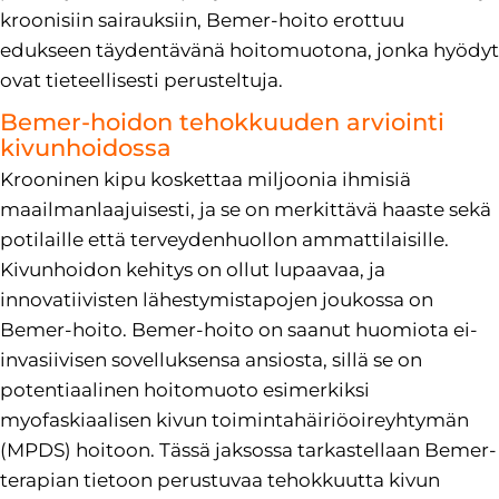
kroonisiin sairauksiin, Bemer-hoito erottuu
edukseen täydentävänä hoitomuotona, jonka hyödyt
ovat tieteellisesti perusteltuja.
Bemer-hoidon tehokkuuden arviointi
kivunhoidossa
Krooninen kipu koskettaa miljoonia ihmisiä
maailmanlaajuisesti, ja se on merkittävä haaste sekä
potilaille että terveydenhuollon ammattilaisille.
Kivunhoidon kehitys on ollut lupaavaa, ja
innovatiivisten lähestymistapojen joukossa on
Bemer-hoito. Bemer-hoito on saanut huomiota ei-
invasiivisen sovelluksensa ansiosta, sillä se on
potentiaalinen hoitomuoto esimerkiksi
myofaskiaalisen kivun toimintahäiriöoireyhtymän
(MPDS) hoitoon. Tässä jaksossa tarkastellaan Bemer-
terapian tietoon perustuvaa tehokkuutta kivun