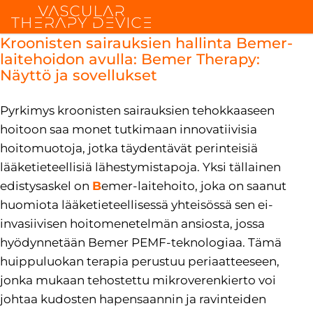
Kroonisten sairauksien hallinta Bemer-
laitehoidon avulla: Bemer Therapy:
Näyttö ja sovellukset
Pyrkimys kroonisten sairauksien tehokkaaseen
hoitoon saa monet tutkimaan innovatiivisia
hoitomuotoja, jotka täydentävät perinteisiä
lääketieteellisiä lähestymistapoja. Yksi tällainen
edistysaskel on
B
emer-laitehoito, joka on saanut
huomiota lääketieteellisessä yhteisössä sen ei-
invasiivisen hoitomenetelmän ansiosta, jossa
hyödynnetään Bemer PEMF-teknologiaa. Tämä
huippuluokan terapia perustuu periaatteeseen,
jonka mukaan tehostettu mikroverenkierto voi
johtaa kudosten hapensaannin ja ravinteiden