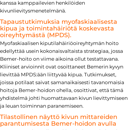
kanssa kamppailevien henkilöiden
kivunlievitysmenetelmänä.
Tapaustutkimuksia myofaskiaalisesta
kipua ja toimintahäiriötä koskevasta
oireyhtymästä (MPDS).
Myofaskiaalisen kiputilahäiriöoireyhtymän hoito
edellyttää usein kokonaisvaltaista strategiaa, jossa
Bemer-hoito on viime aikoina ollut testattavana.
Kliiniset arvioinnit ovat osoittaneet Bemerin kyvyn
lievittää MPDS:ään liittyvää kipua. Tutkimukset,
joissa potilaat saivat samanaikaisesti tavanomaisia
hoitoja Bemer-hoidon ohella, osoittivat, että tämä
yhdistelmä johti huomattavaan kivun lievittymiseen
ja leuan toiminnan paranemiseen.
Tilastollinen näyttö kivun mittareiden
parantumisesta Bemer-hoidon avulla