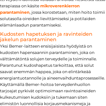
terapiassa on käsite
mikroverenkierron
parantaminen
, jossa korostetaan, miten hoito toimii
solutasolla oireiden lievittämiseksi ja potilaiden
elämänlaadun parantamiseksi.
Kudosten hapetuksen ja ravinteiden
jakelun parantaminen
Yksi Bemer-laitteen ensisijaisista hyödyistä on
kudosten hapensaannin parantaminen, joka on
välttämätöntä solujen terveydelle ja toiminnalle.
Parantunut kudoshapetus tarkoittaa, että solut
saavat enemmän happea, joka on elintärkeää
energiantuotannolle ja aineenvaihduntaprosesseille.
Käyttämällä Bemer-hoitoa terveydenhuollon
tarjoajat pyrkivät optimoimaan ravintoaineiden
kulkeutumisen kudoksiin ja tukemaan siten
elimistön luonnollisia korjausmekanismeja ja