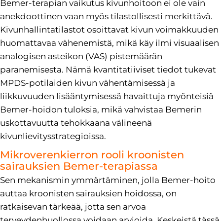
Bemer-terapian vaikutus kivunhoitoon ei ole vain
anekdoottinen vaan myös tilastollisesti merkittävä.
Kivunhallintatilastot osoittavat kivun voimakkuuden
huomattavaa vähenemistä, mikä käy ilmi visuaalisen
analogisen asteikon (VAS) pistemäärän
paranemisesta. Nämä kvantitatiiviset tiedot tukevat
MPDS-potilaiden kivun vähentämisessä ja
liikkuvuuden lisääntymisessä havaittuja myönteisiä
Bemer-hoidon tuloksia, mikä vahvistaa Bemerin
uskottavuutta tehokkaana välineenä
kivunlievitysstrategioissa.
Mikroverenkierron rooli kroonisten
sairauksien Bemer-terapiassa
Sen mekanismin ymmärtäminen, jolla Bemer-hoito
auttaa kroonisten sairauksien hoidossa, on
ratkaisevan tärkeää, jotta sen arvoa
terveydenhuollossa voidaan arvioida. Keskeistä tässä