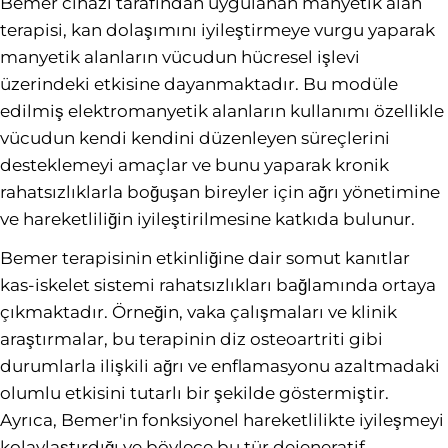
Bemer cihazı tarafından uygulanan manyetik alan
terapisi, kan dolaşımını iyileştirmeye vurgu yaparak
manyetik alanların vücudun hücresel işlevi
üzerindeki etkisine dayanmaktadır. Bu modüle
edilmiş elektromanyetik alanların kullanımı özellikle
vücudun kendi kendini düzenleyen süreçlerini
desteklemeyi amaçlar ve bunu yaparak kronik
rahatsızlıklarla boğuşan bireyler için ağrı yönetimine
ve hareketliliğin iyileştirilmesine katkıda bulunur.
Bemer terapisinin etkinliğine dair somut kanıtlar
kas-iskelet sistemi rahatsızlıkları bağlamında ortaya
çıkmaktadır. Örneğin, vaka çalışmaları ve klinik
araştırmalar, bu terapinin diz osteoartriti gibi
durumlarla ilişkili ağrı ve enflamasyonu azaltmadaki
olumlu etkisini tutarlı bir şekilde göstermiştir.
Ayrıca, Bemer'in fonksiyonel hareketlilikte iyileşmeyi
kolaylaştırdığı ve böylece bu tür dejeneratif