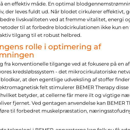
 på en effektiv måde. En optimal blodgennemstrømnin
liv, der leves fuldt ud. Når blodet cirkulerer effektivt,
bedre livskvaliteten ved at fremme vitalitet, energ
r metoder til at forbedre blodcirkulationen ikke kun 
ktiv tilgang til et robust helbred.
ens rolle i optimering af
ømningen
g fra konventionelle tilgange ved at fokusere på en a
res kredsløbssystem - det mikrocirkulatoriske netvæ
lodkar, at den egentlige udveksling af stoffer finder
lektromagnetisk felt stimulerer BEMER Therapy disse 
vilket betyder, at cellerne får mere ilt og vigtige nær
bliver fjernet. Ved gentagen anvendelse kan BEMER Th
e til forbedret muskelpræstation, næringsstofudny