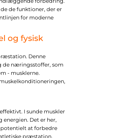
rundlæggende forbedring.
lde de funktioner, der er
ontlinjen for moderne
l og fysisk
ræstation. Denne
og de næringsstoffer, som
dem - musklerne.
f muskelkonditioneringen,
effektivt. I sunde muskler
g energien. Det er her,
potentielt at forbedre
tletiske præstation.