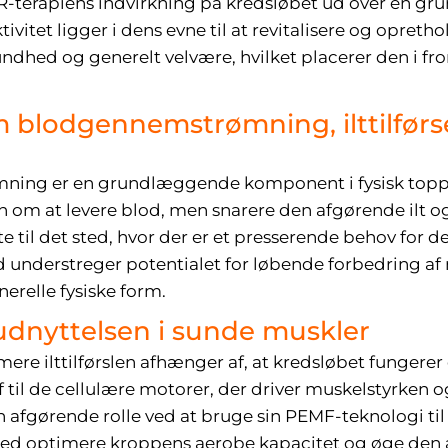
R-terapiens indvirkning på kredsløbet ud over en g
itet ligger i dens evne til at revitalisere og opretho
undhed og generelt velvære, hvilket placerer den i fr
 blodgennemstrømning, ilttilførse
ing er en grundlæggende komponent i fysisk topp
un om at levere blod, men snarere den afgørende ilt 
te til det sted, hvor der er et presserende behov for 
ld understreger potentialet for løbende forbedring a
relle fysiske form.
tudnyttelsen i sunde muskler
ere ilttilførslen afhænger af, at kredsløbet fungerer 
f til de cellulære motorer, der driver muskelstyrken o
 afgørende rolle ved at bruge sin PEMF-teknologi til 
ed optimere kroppens aerobe kapacitet og øge den a