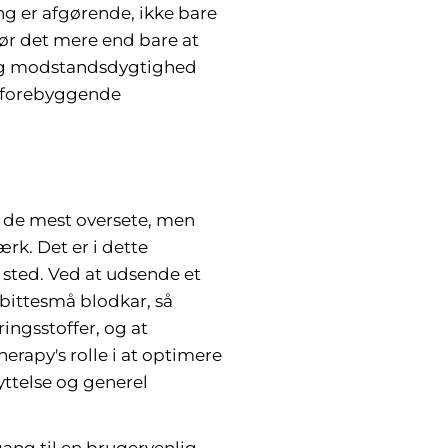
g er afgørende, ikke bare
 gør det mere end bare at
i og modstandsdygtighed
en forebyggende
f de mest oversete, men
rk. Det er i dette
 sted. Ved at udsende et
bittesmå blodkar, så
ingsstoffer, og at
erapy's rolle i at optimere
ttelse og generel