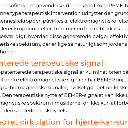
en sofistikeret anvendelse, der er kendt som PEMF-t
nne type terapeutisk intervention udnytter den grun
 menneskekroppen påvirkes af elektromagnetiske felt
ulerer kroppens celler, fremmer en bedre blodcirkul
esværdigt, hvordan disse genererede bølger effekti
tiske spektrum, der er lige så naturligt som jordens 
tioner.
terede terapeutiske signal
-patenterede terapeutiske signal er kulminationen p
il andre elektromagnetiske signaler har BEMER finjust
gne biomagnetiske signaler, hvilket gør det unikt skr
 Den terapeutiske nytte af BEMER-signalet kan ikke 
omagnetiske spektrum i musklerne for ikke kun at forb
gså den samlede muskelydelse.
dret cirkulation for hjerte-kar-s