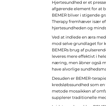
Hjertesundhed er et presse
afgørende element for at
BEMER bliver i stigende gr
Therapy fremhæver især eff
hjertesundheden og mindsk
Ved at indlede en æra med 
mod selve grundlaget for 
BEMERs brug af pulserende e
leveres mere effektivt i h
næring, men åbner også mu
have alvorlige sundhedsm
Desuden er BEMER-terapien
kredsløbssundhed som en 
metode mosaikken af omfat
supplerer traditionelle me