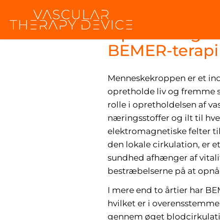
Optimering a
BEMER-terapi
Menneskekroppen er et indv
opretholde liv og fremme
rolle i opretholdelsen af v
næringsstoffer og ilt til h
elektromagnetiske felter t
den lokale cirkulation, er 
sundhed afhænger af vitalit
bestræbelserne på at opnå
I mere end to årtier har B
hvilket er i overensstemme
gennem øget blodcirkulati