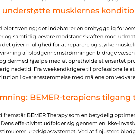
at understøtte musklernes konditi
 blot træning; det indebærer en omhyggelig forbered
er og samtidig bevare modstandskraften mod udmatte
 da det giver mulighed for at reparere og styrke musk
virkning af blodgennemstrømningen bidrage væsentli
 og dermed hjælpe med at opretholde et ensartet prog
ig nedetid. Fra weekendkrigere til professionelle at
 restitution i overensstemmelse med målene om vedv
ning: BEMER-terapiens tilgang t
d fremstår BEMER Therapy som en betydelig optimer
ns effektivitet udfolder sig gennem en ikke-invasiv
t stimulerer kredsløbssystemet. Ved at finjustere b