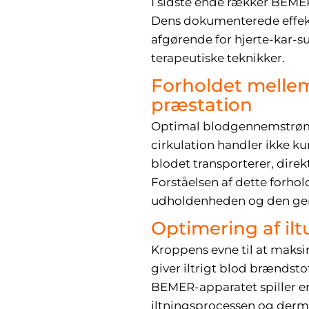
I sidste ende rækker BEME
Dens dokumenterede effektiv
afgørende for hjerte-kar-s
terapeutiske teknikker.
Forholdet mellem
præstation
Optimal blodgennemstrømn
cirkulation handler ikke k
blodet transporterer, direk
Forståelsen af dette forho
udholdenheden og den gene
Optimering af il
Kroppens evne til at maksim
giver iltrigt blod brændsto
BEMER-apparatet spiller en
iltningsprocessen og derm