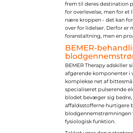
frem til deres destination
for overlevelse, men for et 
nære kroppen - det kan for
over for lidelser. Derfor e
foranstaltning, men en proa
BEMER-behandling
blodgennemstr
BEMER Therapy adskiller si
afgørende komponenter i vo
komplekse net af bittesmå b
specialiseret pulserende e
blodet bevæger sig bedre, h
affaldsstofferne hurtigere 
blodgennemstrømningen før
fysiologisk funktion.