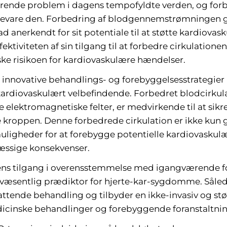
rende problem i dagens tempofyldte verden, og forbe
 bevare den. Forbedring af blodgennemstrømningen 
ad anerkendt for sit potentiale til at støtte kardiov
ektiviteten af sin tilgang til at forbedre cirkulati
e risikoen for kardiovaskulære hændelser.
innovative behandlings- og forebyggelsesstrategier 
kardiovaskulært velbefindende. Forbedret blodcirku
lektromagnetiske felter, er medvirkende til at sikre,
ele kroppen. Denne forbedrede cirkulation er ikke ku
ligheder for at forebygge potentielle kardiovaskul
æssige konsekvenser.
s tilgang i overensstemmelse med igangværende fors
væsentlig prædiktor for hjerte-kar-sygdomme. Såle
tende behandling og tilbyder en ikke-invasiv og stø
dicinske behandlinger og forebyggende foranstaltnin