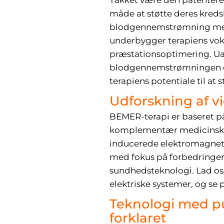
Takket være den patentere
måde at støtte deres kred
blodgennemstrømning med 
underbygger terapiens voks
præstationsoptimering. Ua
blodgennemstrømningen ell
terapiens potentiale til at 
Udforskning af 
BEMER-terapi er baseret på
komplementær medicinsk pr
inducerede elektromagnetisk
med fokus på forbedringer
sundhedsteknologi. Lad o
elektriske systemer, og se 
Teknologi med pu
forklaret