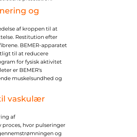
onering og
else af kroppen til at
lse. Restitution efter
elfibrene. BEMER-apparatet
gt til at reducere
ram for fysisk aktivitet
leter er BEMER's
arende muskelsundhed og
il vaskulær
ing af
 proces, hvor pulseringer
lodgennemstrømningen og