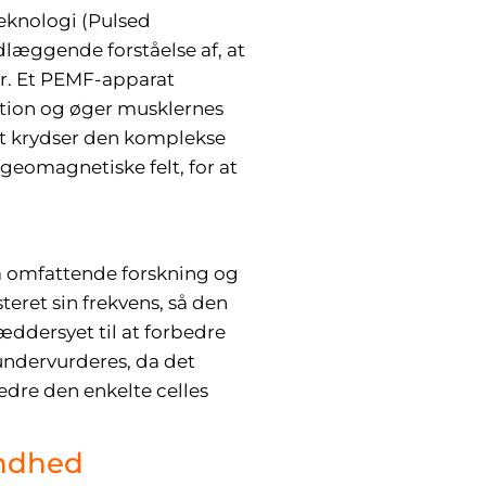
eknologi (Pulsed
dlæggende forståelse af, at
er. Et PEMF-apparat
ation og øger musklernes
vt krydser den komplekse
geomagnetiske felt, for at
å omfattende forskning og
eret sin frekvens, så den
æddersyet til at forbedre
undervurderes, da det
edre den enkelte celles
undhed