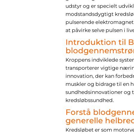
udstyr og er specielt udvi
modstandsdygtigt kredslø
pulserende elektromagnetis
at påvirke selve pulsen i liv
Introduktion til
blodgennemstr
Kroppens indviklede system 
transporterer vigtige næring
innovation, der kan forbed
muskler og bidrage til en h
sundhedsinnovationer og ti
kredsløbssundhed.
Forstå blodgenn
generelle helbre
Kredsløbet er som motorveje