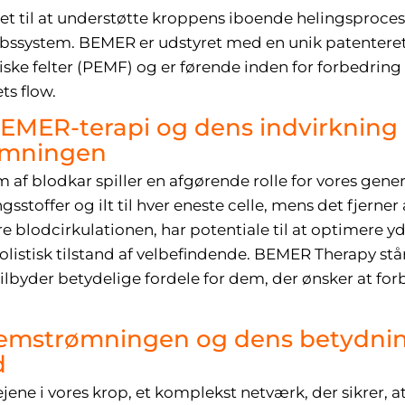
klet til at understøtte kroppens iboende helingsproc
bssystem. BEMER er udstyret med en unik patentere
ke felter (PEMF) og er førende inden for forbedring
ets flow.
 BEMER-terapi og dens indvirkning
ømningen
af blodkar spiller en afgørende rolle for vores gener
sstoffer og ilt til hver eneste celle, mens det fjerner 
re blodcirkulationen, har potentiale til at optimere 
olistisk tilstand af velbefindende. BEMER Therapy stå
lbyder betydelige fordele for dem, der ønsker at for
emstrømningen og dens betydnin
d
ne i vores krop, et komplekst netværk, der sikrer, at