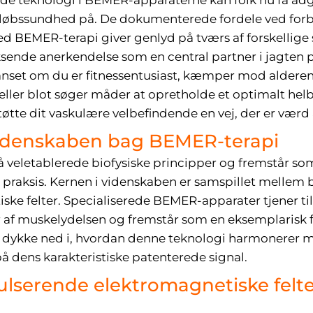
de teknologi i BEMER-apparaterne kan folk nu få adg
sløbssundhed på. De dokumenterede fordele ved for
BEMER-terapi giver genlyd på tværs af forskellige
ende anerkendelse som en central partner i jagten på
nset om du er fitnessentusiast, kæmper mod alderen
er blot søger måder at opretholde et optimalt hel
støtte dit vaskulære velbefindende en vej, der er værd
videnskaben bag BEMER-terapi
 veletablerede biofysiske principper og fremstår som
aksis. Kernen i videnskaben er samspillet mellem b
e felter. Specialiserede BEMER-apparater tjener til a
 af muskelydelsen og fremstår som en eksemplarisk
s dykke ned i, hvordan denne teknologi harmonerer
på dens karakteristiske patenterede signal.
lserende elektromagnetiske felt