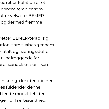
dret cirkulation er et
gennem terapier som
askulær velvære. BEMER
onen og dermed fremme
retter BEMER-terapi sig
lation, som skabes gennem
 at ilt og næringsstoffer
n grundlæggende for
ære hændelser, som kan
kning, der identificerer
des fuldender denne
ttende modalitet, der
ger for hjertesundhed.