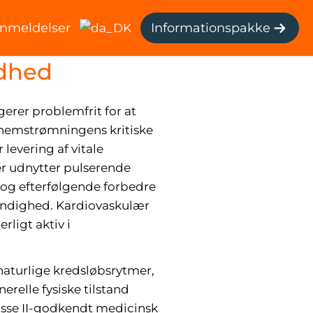
nmeldelser
Informationspakke
vordan
ndhed
erer problemfrit for at
nemstrømningens kritiske
levering af vitale
der udnytter pulserende
r og efterfølgende forbedre
dvendighed. Kardiovaskulær
rligt aktiv i
naturlige kredsløbsrytmer,
relle fysiske tilstand
asse II-godkendt medicinsk