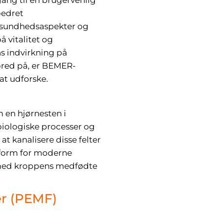
ang til en brugervenlig
bedret
 sundhedsaspekter og
 vitalitet og
s indvirkning på
bred på, er BEMER-
 at udforske.
 en hjørnesten i
iologiske processer og
t kanalisere disse felter
 form for moderne
 med kroppens medfødte
er (PEMF)