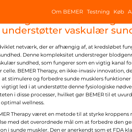
Om BEMER
Testning
Køb
A
f blodgennemstrømning: H
 understøtter vaskulær su
iklet netværk, der er afhængig af, at kredsløbet fung
 sundhed. Denne kompleksitet understreger blodgen
askulær sundhed, som fungerer som en vigtig kanal for 
ver celle. BEMER Therapy, en ikke-invasiv innovation, 
il at stimulere og forbedre sunde musklers funktione
et vigtigt led i at understøtte denne fysiologiske nø
eten i disse processer, hvilket gør BEMER til et uvurde
 optimal wellness.
EMER Therapy været en metode til at styrke kroppens 
lse med det overordnede mål om at forbedre den gene
on i sunde muskler. Den er anerkendt som et FDA kl