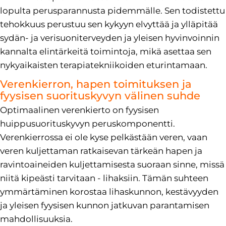
lopulta perusparannusta pidemmälle. Sen todistettu
tehokkuus perustuu sen kykyyn elvyttää ja ylläpitää
sydän- ja verisuoniterveyden ja yleisen hyvinvoinnin
kannalta elintärkeitä toimintoja, mikä asettaa sen
nykyaikaisten terapiatekniikoiden eturintamaan.
Verenkierron, hapen toimituksen ja
fyysisen suorituskyvyn välinen suhde
Optimaalinen verenkierto on fyysisen
huippusuorituskyvyn peruskomponentti.
Verenkierrossa ei ole kyse pelkästään veren, vaan
veren kuljettaman ratkaisevan tärkeän hapen ja
ravintoaineiden kuljettamisesta suoraan sinne, missä
niitä kipeästi tarvitaan - lihaksiin. Tämän suhteen
ymmärtäminen korostaa lihaskunnon, kestävyyden
ja yleisen fyysisen kunnon jatkuvan parantamisen
mahdollisuuksia.