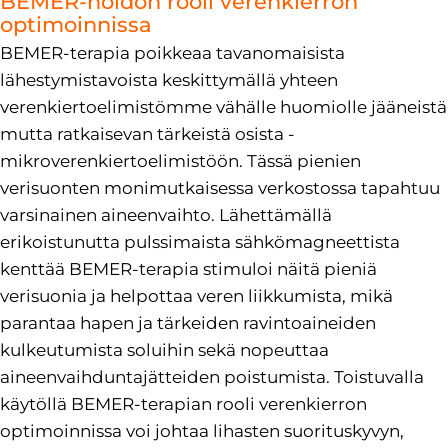
BEMER-hoidon rooli verenkierron
optimoinnissa
BEMER-terapia poikkeaa tavanomaisista
lähestymistavoista keskittymällä yhteen
verenkiertoelimistömme vähälle huomiolle jääneistä
mutta ratkaisevan tärkeistä osista -
mikroverenkiertoelimistöön. Tässä pienien
verisuonten monimutkaisessa verkostossa tapahtuu
varsinainen aineenvaihto. Lähettämällä
erikoistunutta pulssimaista sähkömagneettista
kenttää BEMER-terapia stimuloi näitä pieniä
verisuonia ja helpottaa veren liikkumista, mikä
parantaa hapen ja tärkeiden ravintoaineiden
kulkeutumista soluihin sekä nopeuttaa
aineenvaihduntajätteiden poistumista. Toistuvalla
käytöllä BEMER-terapian rooli verenkierron
optimoinnissa voi johtaa lihasten suorituskyvyn,