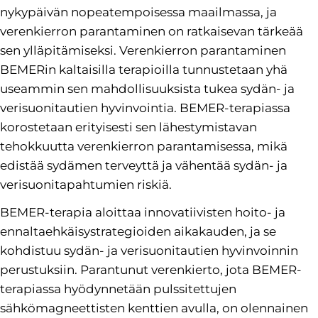
nykypäivän nopeatempoisessa maailmassa, ja
verenkierron parantaminen on ratkaisevan tärkeää
sen ylläpitämiseksi. Verenkierron parantaminen
BEMERin kaltaisilla terapioilla tunnustetaan yhä
useammin sen mahdollisuuksista tukea sydän- ja
verisuonitautien hyvinvointia. BEMER-terapiassa
korostetaan erityisesti sen lähestymistavan
tehokkuutta verenkierron parantamisessa, mikä
edistää sydämen terveyttä ja vähentää sydän- ja
verisuonitapahtumien riskiä.
BEMER-terapia aloittaa innovatiivisten hoito- ja
ennaltaehkäisystrategioiden aikakauden, ja se
kohdistuu sydän- ja verisuonitautien hyvinvoinnin
perustuksiin. Parantunut verenkierto, jota BEMER-
terapiassa hyödynnetään pulssitettujen
sähkömagneettisten kenttien avulla, on olennainen