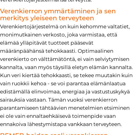
Verenkierron ymmärtäminen ja sen
merkitys yleiseen terveyteen
Verenkiertojärjestelmä on kuin kehomme valtatiet,
monimutkainen verkosto, joka varmistaa, että
elämää ylläpitävät tuotteet pääsevät
määränpäähänsä tehokkaasti. Optimaalinen
verenkierto on välttämätöntä, ei vain selviytymisen
kannalta, vaan myös täysillä eletyn elämän kannalta.
Kun veri kiertää tehokkaasti, se tekee muutakin kuin
vain ruokkii kehoa - se voi parantaa elämänlaatua
edistämällä elinvoimaa, energiaa ja vastustuskykyä
sairauksia vastaan. Tämän vuoksi verenkierron
parantamiseen tähtäävien menetelmien etsiminen
ei ole vain ennaltaehkäisevä toimenpide vaan
ennakoiva lähestymistapa vankkaan terveyteen.