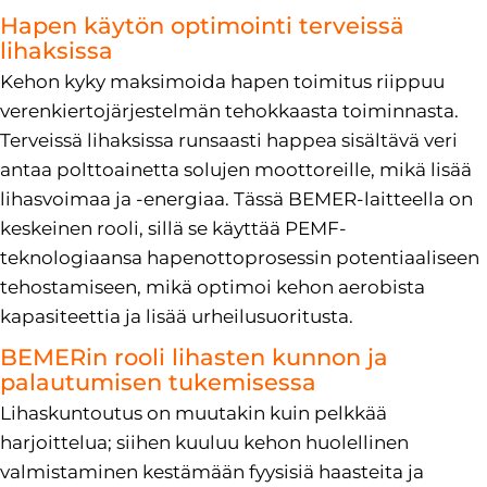
Hapen käytön optimointi terveissä
lihaksissa
Kehon kyky maksimoida hapen toimitus riippuu
verenkiertojärjestelmän tehokkaasta toiminnasta.
Terveissä lihaksissa runsaasti happea sisältävä veri
antaa polttoainetta solujen moottoreille, mikä lisää
lihasvoimaa ja -energiaa. Tässä BEMER-laitteella on
keskeinen rooli, sillä se käyttää PEMF-
teknologiaansa hapenottoprosessin potentiaaliseen
tehostamiseen, mikä optimoi kehon aerobista
kapasiteettia ja lisää urheilusuoritusta.
BEMERin rooli lihasten kunnon ja
palautumisen tukemisessa
Lihaskuntoutus on muutakin kuin pelkkää
harjoittelua; siihen kuuluu kehon huolellinen
valmistaminen kestämään fyysisiä haasteita ja