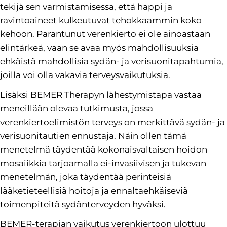
tekijä sen varmistamisessa, että happi ja
ravintoaineet kulkeutuvat tehokkaammin koko
kehoon. Parantunut verenkierto ei ole ainoastaan
elintärkeä, vaan se avaa myös mahdollisuuksia
ehkäistä mahdollisia sydän- ja verisuonitapahtumia,
joilla voi olla vakavia terveysvaikutuksia.
Lisäksi BEMER Therapyn lähestymistapa vastaa
meneillään olevaa tutkimusta, jossa
verenkiertoelimistön terveys on merkittävä sydän- ja
verisuonitautien ennustaja. Näin ollen tämä
menetelmä täydentää kokonaisvaltaisen hoidon
mosaiikkia tarjoamalla ei-invasiivisen ja tukevan
menetelmän, joka täydentää perinteisiä
lääketieteellisiä hoitoja ja ennaltaehkäiseviä
toimenpiteitä sydänterveyden hyväksi.
BEMER-terapian vaikutus verenkiertoon ulottuu