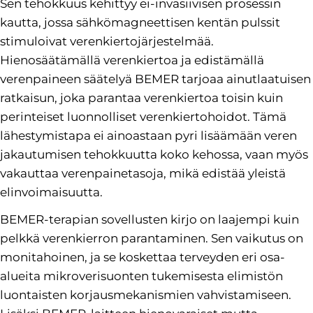
Sen tehokkuus kehittyy ei-invasiivisen prosessin
kautta, jossa sähkömagneettisen kentän pulssit
stimuloivat verenkiertojärjestelmää.
Hienosäätämällä verenkiertoa ja edistämällä
verenpaineen säätelyä BEMER tarjoaa ainutlaatuisen
ratkaisun, joka parantaa verenkiertoa toisin kuin
perinteiset luonnolliset verenkiertohoidot. Tämä
lähestymistapa ei ainoastaan pyri lisäämään veren
jakautumisen tehokkuutta koko kehossa, vaan myös
vakauttaa verenpainetasoja, mikä edistää yleistä
elinvoimaisuutta.
BEMER-terapian sovellusten kirjo on laajempi kuin
pelkkä verenkierron parantaminen. Sen vaikutus on
monitahoinen, ja se koskettaa terveyden eri osa-
alueita mikroverisuonten tukemisesta elimistön
luontaisten korjausmekanismien vahvistamiseen.