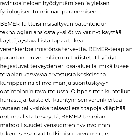
ravintoaineiden hyödyntämisen ja yleisen
fysiologisen toiminnan paranemiseen.
BEMER-laitteisiin sisältyvän patentoidun
teknologian ansiosta yksilöt voivat nyt käyttää
käyttäjäystävällistä tapaa tukea
verenkiertoelimistönsä terveyttä. BEMER-terapian
parantuneen verenkierron todistetut hyödyt
heijastuvat terveyden eri osa-alueilla, mikä tukee
terapian kasvavaa arvostusta keskeisenä
kumppanina elinvoiman ja suorituskyvyn
optimoinnin tavoittelussa. Olitpa sitten kuntoilun
harrastaja, taistelet ikääntymisen verenkiertoa
vastaan tai yksinkertaisesti etsit tapoja ylläpitää
optimaalista terveyttä, BEMER-terapian
mahdollisuudet verisuonten hyvinvoinnin
tukemisessa ovat tutkimisen arvoinen tie.