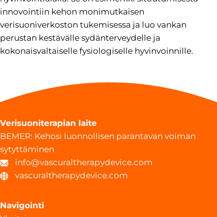
innovointiin kehon monimutkaisen
verisuoniverkoston tukemisessa ja luo vankan
perustan kestävälle sydänterveydelle ja
kokonaisvaltaiselle fysiologiselle hyvinvoinnille.
Verisuoniterapian laite
BEMER: Kehosi luonnollisen parantavan voiman
sytyttäminen
info@vascuraltherapydevice.com
vascuraltherapydevice.com
Navigointi