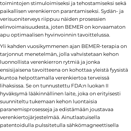
toimintojen stimuloimiseksi ja tehostamiseksi sekä
paikallisen verenkierron parantamiseksi. Sydän- ja
verisuoniterveys riippuu näiden prosessien
elinvoimaisuudesta, joten BEMER on korvaamaton
apu optimaalisen hyvinvoinnin tavoittelussa.
Yli kahden vuosikymmenen ajan BEMER-terapia on
tarjonnut menetelmän, jolla vahvistetaan kehon
luonnollista verenkierron rytmiä ja jonka
ensisijaisena tavoitteena on kohottaa yleistä fyysistä
kuntoa helpottamalla verenkiertoa terveissä
lihaksissa. Se on tunnustettu FDA:n luokan II
hyväksymä lääkinnällinen laite, joka on erityisesti
suunniteltu tukemaan kehon luontaisia
paranemisprosesseja ja edistämään joustavaa
verenkiertojärjestelmää. Ainutlaatuisella
patentoidulla pulssitetulla sähkömagneettisella