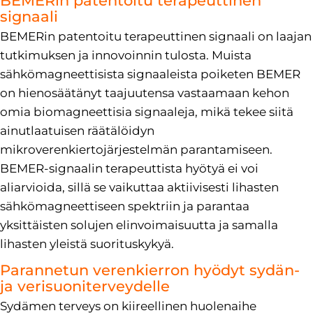
BEMERin patentoitu terapeuttinen
signaali
BEMERin patentoitu terapeuttinen signaali on laajan
tutkimuksen ja innovoinnin tulosta. Muista
sähkömagneettisista signaaleista poiketen BEMER
on hienosäätänyt taajuutensa vastaamaan kehon
omia biomagneettisia signaaleja, mikä tekee siitä
ainutlaatuisen räätälöidyn
mikroverenkiertojärjestelmän parantamiseen.
BEMER-signaalin terapeuttista hyötyä ei voi
aliarvioida, sillä se vaikuttaa aktiivisesti lihasten
sähkömagneettiseen spektriin ja parantaa
yksittäisten solujen elinvoimaisuutta ja samalla
lihasten yleistä suorituskykyä.
Parannetun verenkierron hyödyt sydän-
ja verisuoniterveydelle
Sydämen terveys on kiireellinen huolenaihe