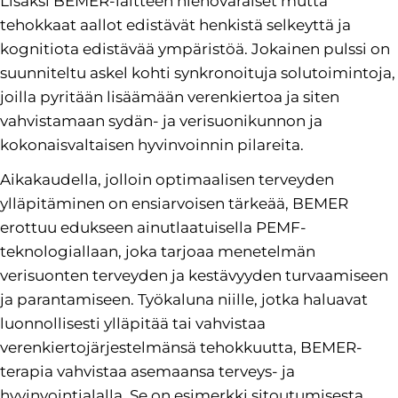
Lisäksi BEMER-laitteen hienovaraiset mutta
tehokkaat aallot edistävät henkistä selkeyttä ja
kognitiota edistävää ympäristöä. Jokainen pulssi on
suunniteltu askel kohti synkronoituja solutoimintoja,
joilla pyritään lisäämään verenkiertoa ja siten
vahvistamaan sydän- ja verisuonikunnon ja
kokonaisvaltaisen hyvinvoinnin pilareita.
Aikakaudella, jolloin optimaalisen terveyden
ylläpitäminen on ensiarvoisen tärkeää, BEMER
erottuu edukseen ainutlaatuisella PEMF-
teknologiallaan, joka tarjoaa menetelmän
verisuonten terveyden ja kestävyyden turvaamiseen
ja parantamiseen. Työkaluna niille, jotka haluavat
luonnollisesti ylläpitää tai vahvistaa
verenkiertojärjestelmänsä tehokkuutta, BEMER-
terapia vahvistaa asemaansa terveys- ja
hyvinvointialalla. Se on esimerkki sitoutumisesta