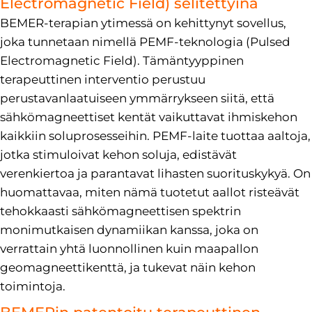
Electromagnetic Field) selitettyinä
BEMER-terapian ytimessä on kehittynyt sovellus,
joka tunnetaan nimellä PEMF-teknologia (Pulsed
Electromagnetic Field). Tämäntyyppinen
terapeuttinen interventio perustuu
perustavanlaatuiseen ymmärrykseen siitä, että
sähkömagneettiset kentät vaikuttavat ihmiskehon
kaikkiin soluprosesseihin. PEMF-laite tuottaa aaltoja,
jotka stimuloivat kehon soluja, edistävät
verenkiertoa ja parantavat lihasten suorituskykyä. On
huomattavaa, miten nämä tuotetut aallot risteävät
tehokkaasti sähkömagneettisen spektrin
monimutkaisen dynamiikan kanssa, joka on
verrattain yhtä luonnollinen kuin maapallon
geomagneettikenttä, ja tukevat näin kehon
toimintoja.