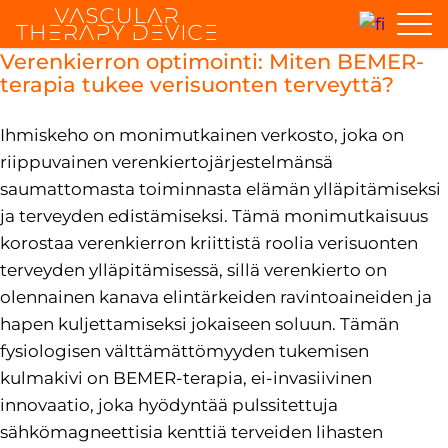
Verenkierron optimointi: Miten BEMER-
terapia tukee verisuonten terveyttä?
Ihmiskeho on monimutkainen verkosto, joka on
riippuvainen verenkiertojärjestelmänsä
saumattomasta toiminnasta elämän ylläpitämiseksi
ja terveyden edistämiseksi. Tämä monimutkaisuus
korostaa verenkierron kriittistä roolia verisuonten
terveyden ylläpitämisessä, sillä verenkierto on
olennainen kanava elintärkeiden ravintoaineiden ja
hapen kuljettamiseksi jokaiseen soluun. Tämän
fysiologisen välttämättömyyden tukemisen
kulmakivi on BEMER-terapia, ei-invasiivinen
innovaatio, joka hyödyntää pulssitettuja
sähkömagneettisia kenttiä terveiden lihasten