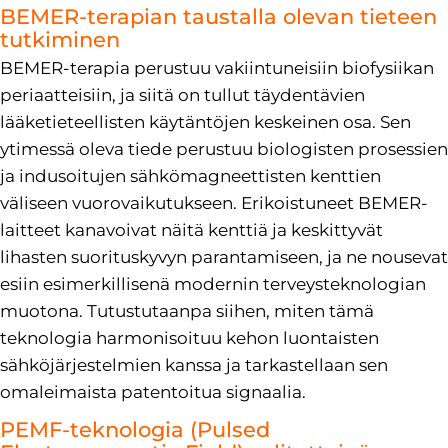
BEMER-terapian taustalla olevan tieteen
tutkiminen
BEMER-terapia perustuu vakiintuneisiin biofysiikan
periaatteisiin, ja siitä on tullut täydentävien
lääketieteellisten käytäntöjen keskeinen osa. Sen
ytimessä oleva tiede perustuu biologisten prosessien
ja indusoitujen sähkömagneettisten kenttien
väliseen vuorovaikutukseen. Erikoistuneet BEMER-
laitteet kanavoivat näitä kenttiä ja keskittyvät
lihasten suorituskyvyn parantamiseen, ja ne nousevat
esiin esimerkillisenä modernin terveysteknologian
muotona. Tutustutaanpa siihen, miten tämä
teknologia harmonisoituu kehon luontaisten
sähköjärjestelmien kanssa ja tarkastellaan sen
omaleimaista patentoitua signaalia.
PEMF-teknologia (Pulsed