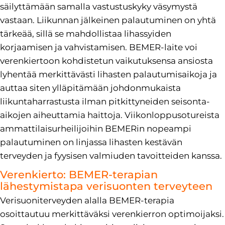
säilyttämään samalla vastustuskyky väsymystä
vastaan. Liikunnan jälkeinen palautuminen on yhtä
tärkeää, sillä se mahdollistaa lihassyiden
korjaamisen ja vahvistamisen. BEMER-laite voi
verenkiertoon kohdistetun vaikutuksensa ansiosta
lyhentää merkittävästi lihasten palautumisaikoja ja
auttaa siten ylläpitämään johdonmukaista
liikuntaharrastusta ilman pitkittyneiden seisonta-
aikojen aiheuttamia haittoja. Viikonloppusotureista
ammattilaisurheilijoihin BEMERin nopeampi
palautuminen on linjassa lihasten kestävän
terveyden ja fyysisen valmiuden tavoitteiden kanssa.
Verenkierto: BEMER-terapian
lähestymistapa verisuonten terveyteen
Verisuoniterveyden alalla BEMER-terapia
osoittautuu merkittäväksi verenkierron optimoijaksi.