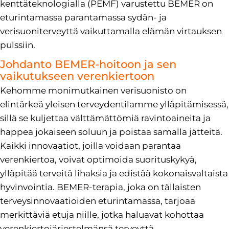
kenttäteknologialla (PEMF) varustettu BEMER on
eturintamassa parantamassa sydän- ja
verisuoniterveyttä vaikuttamalla elämän virtauksen
pulssiin.
Johdanto BEMER-hoitoon ja sen
vaikutukseen verenkiertoon
Kehomme monimutkainen verisuonisto on
elintärkeä yleisen terveydentilamme ylläpitämisessä,
sillä se kuljettaa välttämättömiä ravintoaineita ja
happea jokaiseen soluun ja poistaa samalla jätteitä.
Kaikki innovaatiot, joilla voidaan parantaa
verenkiertoa, voivat optimoida suorituskykyä,
ylläpitää terveitä lihaksia ja edistää kokonaisvaltaista
hyvinvointia. BEMER-terapia, joka on tällaisten
terveysinnovaatioiden eturintamassa, tarjoaa
merkittäviä etuja niille, jotka haluavat kohottaa
verenkiertojärjestelmänsä terveyttä.