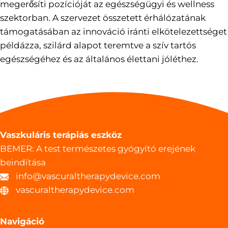
megerősíti pozícióját az egészségügyi és wellness
szektorban. A szervezet összetett érhálózatának
támogatásában az innováció iránti elkötelezettséget
példázza, szilárd alapot teremtve a szív tartós
egészségéhez és az általános élettani jóléthez.
Vaszkuláris terápiás eszköz
BEMER: A test természetes gyógyító erejének
beindítása
info@vascuraltherapydevice.com
vascuraltherapydevice.com
Navigáció