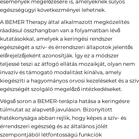
események megelőzésére is, amelyeknek súlyos
egészségügyi következményei lehetnek.
A BEMER Therapy által alkalmazott megközelítés
ráadásul összhangban van a folyamatban lévő
kutatásokkal, amelyek a keringési rendszer
egészségét a szív- és érrendszeri állapotok jelentős
előrejelzőjeként azonosítják. Így ez a módszer
teljessé teszi az átfogó ellátás mozaikját, olyan nem
invazív és támogató modalitást kínálva, amely
kiegészíti a hagyományos orvosi kezeléseket és a szív
egészségét szolgáló megelőző intézkedéseket.
Végső soron a BEMER-terápia hatása a keringésre
túlmutat az alapvető javuláson. Bizonyított
hatékonysága abban rejlik, hogy képes a szív- és
érrendszeri egészség és az általános jólét
szempontjából létfontosságú funkciók