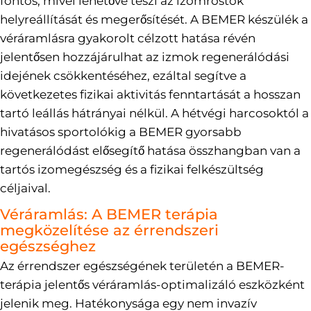
fontos, mivel lehetővé teszi az izomrostok
helyreállítását és megerősítését. A BEMER készülék a
véráramlásra gyakorolt célzott hatása révén
jelentősen hozzájárulhat az izmok regenerálódási
idejének csökkentéséhez, ezáltal segítve a
következetes fizikai aktivitás fenntartását a hosszan
tartó leállás hátrányai nélkül. A hétvégi harcosoktól a
hivatásos sportolókig a BEMER gyorsabb
regenerálódást elősegítő hatása összhangban van a
tartós izomegészség és a fizikai felkészültség
céljaival.
Véráramlás: A BEMER terápia
megközelítése az érrendszeri
egészséghez
Az érrendszer egészségének területén a BEMER-
terápia jelentős véráramlás-optimalizáló eszközként
jelenik meg. Hatékonysága egy nem invazív