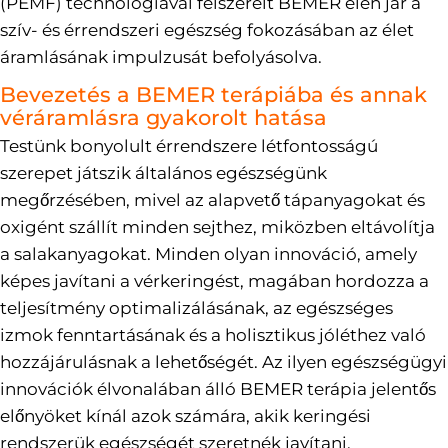
(PEMF) technológiával felszerelt BEMER élen jár a
szív- és érrendszeri egészség fokozásában az élet
áramlásának impulzusát befolyásolva.
Bevezetés a BEMER terápiába és annak
véráramlásra gyakorolt hatása
Testünk bonyolult érrendszere létfontosságú
szerepet játszik általános egészségünk
megőrzésében, mivel az alapvető tápanyagokat és
oxigént szállít minden sejthez, miközben eltávolítja
a salakanyagokat. Minden olyan innováció, amely
képes javítani a vérkeringést, magában hordozza a
teljesítmény optimalizálásának, az egészséges
izmok fenntartásának és a holisztikus jóléthez való
hozzájárulásnak a lehetőségét. Az ilyen egészségügyi
innovációk élvonalában álló BEMER terápia jelentős
előnyöket kínál azok számára, akik keringési
rendszerük egészségét szeretnék javítani.