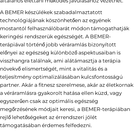
általános élettani működés javulásához vezethet.
A BEMER készülékek szabadalmaztatott
technológiájának köszönhetően az egyének
mostantól felhasználóbarát módon támogathatják
keringési rendszerük egészségét. A BEMER-
terápiával történő jobb véráramlás bizonyított
előnyei az egészség különböző aspektusaiban is
visszhangra találnak, ami alátámasztja a terápia
növekvő elismertségét, mint a vitalitás és a
teljesítmény optimalizálásában kulcsfontosságú
partner. Akár a fitnesz szerelmese, akár az életkornak
a véráramlásra gyakorolt hatása ellen küzd, vagy
egyszerűen csak az optimális egészség
megőrzésének módjait keresi, a BEMER-terápiában
rejlő lehetőségeket az érrendszeri jólét
támogatásában érdemes felfedezni.