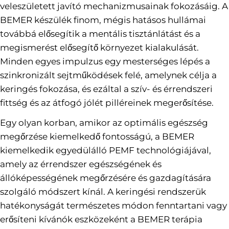
veleszületett javító mechanizmusainak fokozásáig. A
BEMER készülék finom, mégis hatásos hullámai
továbbá elősegítik a mentális tisztánlátást és a
megismerést elősegítő környezet kialakulását.
Minden egyes impulzus egy mesterséges lépés a
szinkronizált sejtműködések felé, amelynek célja a
keringés fokozása, és ezáltal a szív- és érrendszeri
fittség és az átfogó jólét pilléreinek megerősítése.
Egy olyan korban, amikor az optimális egészség
megőrzése kiemelkedő fontosságú, a BEMER
kiemelkedik egyedülálló PEMF technológiájával,
amely az érrendszer egészségének és
állóképességének megőrzésére és gazdagítására
szolgáló módszert kínál. A keringési rendszerük
hatékonyságát természetes módon fenntartani vagy
erősíteni kívánók eszközeként a BEMER terápia