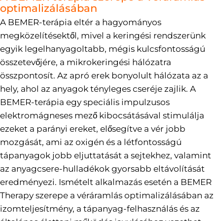
optimalizálásában
A BEMER-terápia eltér a hagyományos
megközelítésektől, mivel a keringési rendszerünk
egyik legelhanyagoltabb, mégis kulcsfontosságú
összetevőjére, a mikrokeringési hálózatra
összpontosít. Az apró erek bonyolult hálózata az a
hely, ahol az anyagok tényleges cseréje zajlik. A
BEMER-terápia egy speciális impulzusos
elektromágneses mező kibocsátásával stimulálja
ezeket a parányi ereket, elősegítve a vér jobb
mozgását, ami az oxigén és a létfontosságú
tápanyagok jobb eljuttatását a sejtekhez, valamint
az anyagcsere-hulladékok gyorsabb eltávolítását
eredményezi. Ismételt alkalmazás esetén a BEMER
Therapy szerepe a véráramlás optimalizálásában az
izomteljesítmény, a tápanyag-felhasználás és az