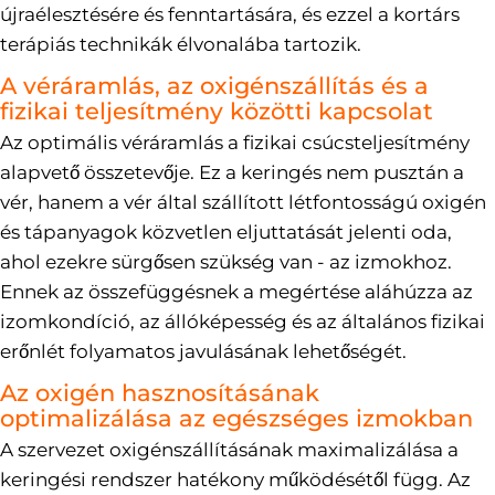
újraélesztésére és fenntartására, és ezzel a kortárs
terápiás technikák élvonalába tartozik.
A véráramlás, az oxigénszállítás és a
fizikai teljesítmény közötti kapcsolat
Az optimális véráramlás a fizikai csúcsteljesítmény
alapvető összetevője. Ez a keringés nem pusztán a
vér, hanem a vér által szállított létfontosságú oxigén
és tápanyagok közvetlen eljuttatását jelenti oda,
ahol ezekre sürgősen szükség van - az izmokhoz.
Ennek az összefüggésnek a megértése aláhúzza az
izomkondíció, az állóképesség és az általános fizikai
erőnlét folyamatos javulásának lehetőségét.
Az oxigén hasznosításának
optimalizálása az egészséges izmokban
A szervezet oxigénszállításának maximalizálása a
keringési rendszer hatékony működésétől függ. Az