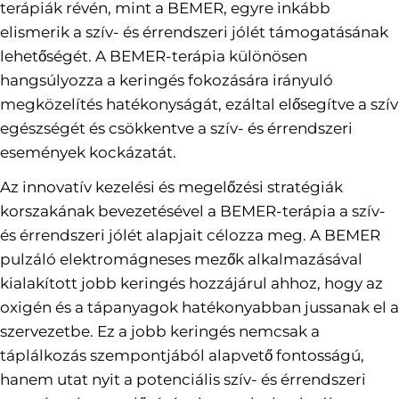
terápiák révén, mint a BEMER, egyre inkább
elismerik a szív- és érrendszeri jólét támogatásának
lehetőségét. A BEMER-terápia különösen
hangsúlyozza a keringés fokozására irányuló
megközelítés hatékonyságát, ezáltal elősegítve a szív
egészségét és csökkentve a szív- és érrendszeri
események kockázatát.
Az innovatív kezelési és megelőzési stratégiák
korszakának bevezetésével a BEMER-terápia a szív-
és érrendszeri jólét alapjait célozza meg. A BEMER
pulzáló elektromágneses mezők alkalmazásával
kialakított jobb keringés hozzájárul ahhoz, hogy az
oxigén és a tápanyagok hatékonyabban jussanak el a
szervezetbe. Ez a jobb keringés nemcsak a
táplálkozás szempontjából alapvető fontosságú,
hanem utat nyit a potenciális szív- és érrendszeri