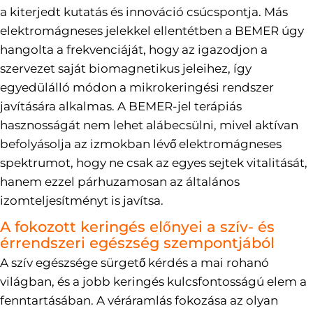
a kiterjedt kutatás és innováció csúcspontja. Más
elektromágneses jelekkel ellentétben a BEMER úgy
hangolta a frekvenciáját, hogy az igazodjon a
szervezet saját biomagnetikus jeleihez, így
egyedülálló módon a mikrokeringési rendszer
javítására alkalmas. A BEMER-jel terápiás
hasznosságát nem lehet alábecsülni, mivel aktívan
befolyásolja az izmokban lévő elektromágneses
spektrumot, hogy ne csak az egyes sejtek vitalitását,
hanem ezzel párhuzamosan az általános
izomteljesítményt is javítsa.
A fokozott keringés előnyei a szív- és
érrendszeri egészség szempontjából
A szív egészsége sürgető kérdés a mai rohanó
világban, és a jobb keringés kulcsfontosságú elem a
fenntartásában. A véráramlás fokozása az olyan