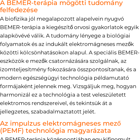
A BEMER-terápia mögötti tudomány
felfedezése
A biofizika jól megalapozott alapelvein nyugvó
BEMER-terápia a kiegészítő orvosi gyakorlatok egyik
alapkövévé válik. A tudomány lényege a biológiai
folyamatok és az indukált elektromágneses mezők
közötti kölcsönhatásokon alapul. A speciális BEMER-
eszközök e mezők csatornázására szolgálnak, az
izomteljesítmény fokozására összpontosítanak, és a
modern egészségügyi technológia példamutató
formájaként jelennek meg. Vizsgáljuk meg, hogyan
harmonizál ez a technológia a test veleszületett
elektromos rendszereivel, és tekintsük át a
jellegzetes, szabadalmaztatott jelét.
Az impulzus elektromágneses mező
(PEMF) technológia magyarázata
A BEMER-terápia középpontjában egy kifinomult