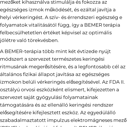
mezőket kihasználva stimulálja és fokozza az
egészséges izmok működését, és ezáltal javítja a
helyi vérkeringést. A szív- és érrendszeri egészség e
folyamatok vitalitásától függ, így a BEMER terápia
felbecsülhetetlen értéket képvisel az optimális
jólétre való törekvésben.
A BEMER-terápia több mint két évtizede nyújt
módszert a szervezet természetes keringési
ritmusának megerősítésére, és a legfontosabb cél az
általános fizikai állapot javítása az egészséges
izmokon belüli vérkeringés elősegítésével. Az FDA II.
osztályú orvosi eszközként elismert, kifejezetten a
szervezet saját gyógyulási folyamatainak
támogatására és az ellenálló keringési rendszer
elősegítésére kifejlesztett eszköz. Az egyedülálló
szabadalmaztatott impulzus elektromágneses mező