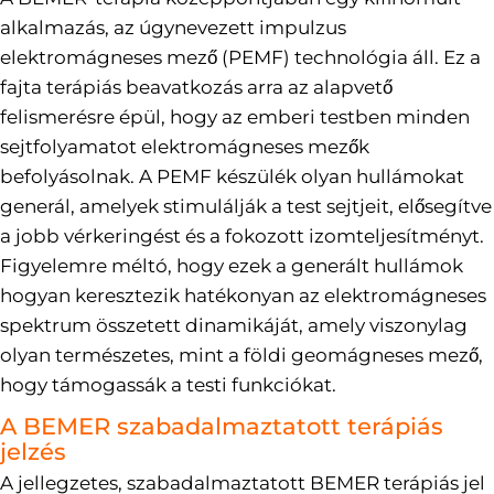
alkalmazás, az úgynevezett impulzus
elektromágneses mező (PEMF) technológia áll. Ez a
fajta terápiás beavatkozás arra az alapvető
felismerésre épül, hogy az emberi testben minden
sejtfolyamatot elektromágneses mezők
befolyásolnak. A PEMF készülék olyan hullámokat
generál, amelyek stimulálják a test sejtjeit, elősegítve
a jobb vérkeringést és a fokozott izomteljesítményt.
Figyelemre méltó, hogy ezek a generált hullámok
hogyan keresztezik hatékonyan az elektromágneses
spektrum összetett dinamikáját, amely viszonylag
olyan természetes, mint a földi geomágneses mező,
hogy támogassák a testi funkciókat.
A BEMER szabadalmaztatott terápiás
jelzés
A jellegzetes, szabadalmaztatott BEMER terápiás jel