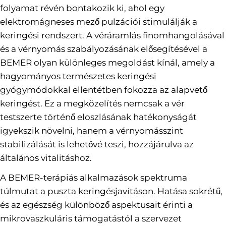
folyamat révén bontakozik ki, ahol egy
elektromágneses mező pulzációi stimulálják a
keringési rendszert. A véráramlás finomhangolásával
és a vérnyomás szabályozásának elősegítésével a
BEMER olyan különleges megoldást kínál, amely a
hagyományos természetes keringési
gyógymódokkal ellentétben fokozza az alapvető
keringést. Ez a megközelítés nemcsak a vér
testszerte történő eloszlásának hatékonyságát
igyekszik növelni, hanem a vérnyomásszint
stabilizálását is lehetővé teszi, hozzájárulva az
általános vitalitáshoz.
A BEMER-terápiás alkalmazások spektruma
túlmutat a puszta keringésjavításon. Hatása sokrétű,
és az egészség különböző aspektusait érinti a
mikrovaszkuláris támogatástól a szervezet