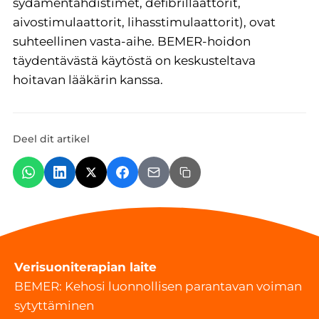
sydämentahdistimet, defibrillaattorit,
aivostimulaattorit, lihasstimulaattorit), ovat
suhteellinen vasta-aihe. BEMER-hoidon
täydentävästä käytöstä on keskusteltava
hoitavan lääkärin kanssa.
Deel dit artikel
Verisuoniterapian laite
BEMER: Kehosi luonnollisen parantavan voiman
sytyttäminen