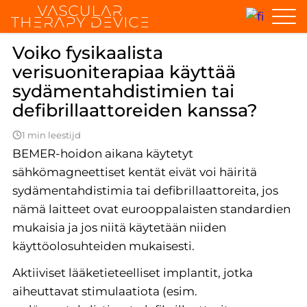
Home
Yleiset kysymykset
Voidaanko fysikaalista verisuonitera
Voiko fysikaalista
verisuoniterapiaa käyttää
sydämentahdistimien tai
defibrillaattoreiden kanssa?
1 min leestijd
BEMER-hoidon aikana käytetyt
sähkömagneettiset kentät eivät voi häiritä
sydämentahdistimia tai defibrillaattoreita, jos
nämä laitteet ovat eurooppalaisten standardien
mukaisia ja jos niitä käytetään niiden
käyttöolosuhteiden mukaisesti.
Aktiiviset lääketieteelliset implantit, jotka
aiheuttavat stimulaatiota (esim.