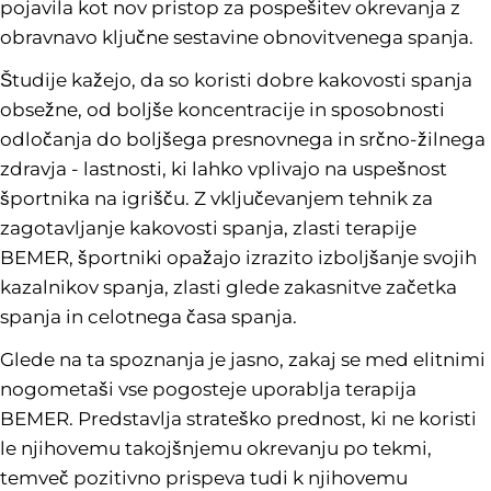
pojavila kot nov pristop za pospešitev okrevanja z
obravnavo ključne sestavine obnovitvenega spanja.
Študije kažejo, da so koristi dobre kakovosti spanja
obsežne, od boljše koncentracije in sposobnosti
odločanja do boljšega presnovnega in srčno-žilnega
zdravja - lastnosti, ki lahko vplivajo na uspešnost
športnika na igrišču. Z vključevanjem tehnik za
zagotavljanje kakovosti spanja, zlasti terapije
BEMER, športniki opažajo izrazito izboljšanje svojih
kazalnikov spanja, zlasti glede zakasnitve začetka
spanja in celotnega časa spanja.
Glede na ta spoznanja je jasno, zakaj se med elitnimi
nogometaši vse pogosteje uporablja terapija
BEMER. Predstavlja strateško prednost, ki ne koristi
le njihovemu takojšnjemu okrevanju po tekmi,
temveč pozitivno prispeva tudi k njihovemu