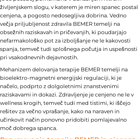
življenjskem slogu, v katerem je miren spanec postal
cenjena, a pogosto nedosegljiva dobrina. Vedno
večja priljubljenost zdravila BEMER temelji na
obsežnih raziskavah in pričevanjih, ki poudarjajo
nefarmakološko pot za izboljšanje ne le kakovosti
spanja, temveč tudi splošnega počutja in uspešnosti
pri vsakodnevnih dejavnostih.
Mehanizem delovanja terapije BEMER temelji na
bioelektro-magnetni energijski regulaciji, ki je
načelo, podprto z dolgoletnimi znanstvenimi
raziskavami in dokazi. Zdravljenje je cenjeno ne le v
wellness krogih, temveč tudi med tistimi, ki iščejo
rešitev za večno vprašanje, kako na naraven in
učinkovit način ponovno pridobiti pomlajevalno
moč dobrega spanca.