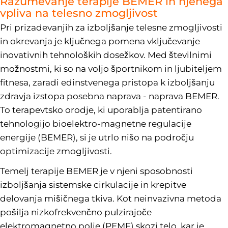
Razumevanje terapije BEMER in njenega
vpliva na telesno zmogljivost
Pri prizadevanjih za izboljšanje telesne zmogljivosti
in okrevanja je ključnega pomena vključevanje
inovativnih tehnoloških dosežkov. Med številnimi
možnostmi, ki so na voljo športnikom in ljubiteljem
fitnesa, zaradi edinstvenega pristopa k izboljšanju
zdravja izstopa posebna naprava - naprava BEMER.
To terapevtsko orodje, ki uporablja patentirano
tehnologijo bioelektro-magnetne regulacije
energije (BEMER), si je utrlo nišo na področju
optimizacije zmogljivosti.
Temelj terapije BEMER je v njeni sposobnosti
izboljšanja sistemske cirkulacije in krepitve
delovanja mišičnega tkiva. Kot neinvazivna metoda
pošilja nizkofrekvenčno pulzirajoče
elektromagnetno polje (PEMF) skozi telo, kar je