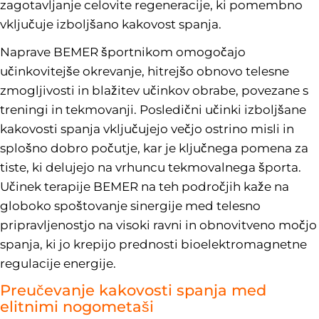
zagotavljanje celovite regeneracije, ki pomembno
vključuje izboljšano kakovost spanja.
Naprave BEMER športnikom omogočajo
učinkovitejše okrevanje, hitrejšo obnovo telesne
zmogljivosti in blažitev učinkov obrabe, povezane s
treningi in tekmovanji. Posledični učinki izboljšane
kakovosti spanja vključujejo večjo ostrino misli in
splošno dobro počutje, kar je ključnega pomena za
tiste, ki delujejo na vrhuncu tekmovalnega športa.
Učinek terapije BEMER na teh področjih kaže na
globoko spoštovanje sinergije med telesno
pripravljenostjo na visoki ravni in obnovitveno močjo
spanja, ki jo krepijo prednosti bioelektromagnetne
regulacije energije.
Preučevanje kakovosti spanja med
elitnimi nogometaši