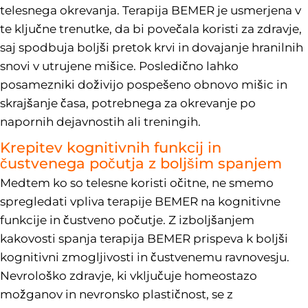
telesnega okrevanja. Terapija BEMER je usmerjena v
te ključne trenutke, da bi povečala koristi za zdravje,
saj spodbuja boljši pretok krvi in dovajanje hranilnih
snovi v utrujene mišice. Posledično lahko
posamezniki doživijo pospešeno obnovo mišic in
skrajšanje časa, potrebnega za okrevanje po
napornih dejavnostih ali treningih.
Krepitev kognitivnih funkcij in
čustvenega počutja z boljšim spanjem
Medtem ko so telesne koristi očitne, ne smemo
spregledati vpliva terapije BEMER na kognitivne
funkcije in čustveno počutje. Z izboljšanjem
kakovosti spanja terapija BEMER prispeva k boljši
kognitivni zmogljivosti in čustvenemu ravnovesju.
Nevrološko zdravje, ki vključuje homeostazo
možganov in nevronsko plastičnost, se z