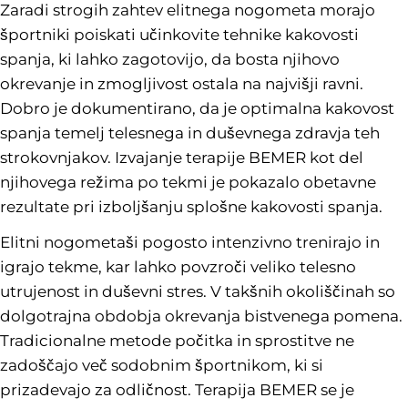
Zaradi strogih zahtev elitnega nogometa morajo
športniki poiskati učinkovite tehnike kakovosti
spanja, ki lahko zagotovijo, da bosta njihovo
okrevanje in zmogljivost ostala na najvišji ravni.
Dobro je dokumentirano, da je optimalna kakovost
spanja temelj telesnega in duševnega zdravja teh
strokovnjakov. Izvajanje terapije BEMER kot del
njihovega režima po tekmi je pokazalo obetavne
rezultate pri izboljšanju splošne kakovosti spanja.
Elitni nogometaši pogosto intenzivno trenirajo in
igrajo tekme, kar lahko povzroči veliko telesno
utrujenost in duševni stres. V takšnih okoliščinah so
dolgotrajna obdobja okrevanja bistvenega pomena.
Tradicionalne metode počitka in sprostitve ne
zadoščajo več sodobnim športnikom, ki si
prizadevajo za odličnost. Terapija BEMER se je