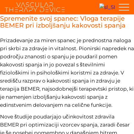
Spremenite svoj spanec: Vloga terapije
BEMER pri izboljšanju kakovosti spanja
Prizadevanje za miren spanec je prednostna naloga
pri skrbi za zdravje in vitalnost. Pionirski napredek na
področju znanosti o spanju je poudaril pomen
kakovosti spanja in jo povezal s številnimi
fiziološkimi in psihološkimi koristmi za zdravje. V
središču razprav o kakovosti spanja in zdravju je
terapija BEMER, najsodobnejši terapevtski pristop, ki
je namenjen izboljšanju kakovosti spanja z
edinstvenim delovanjem na celične funkcije.
Nove študije poudarjajo učinkovitost zdravila
BEMER pri optimizaciji vzorcev spanja, zaradi česar
je še posebej pomembno v današnjem hitrem