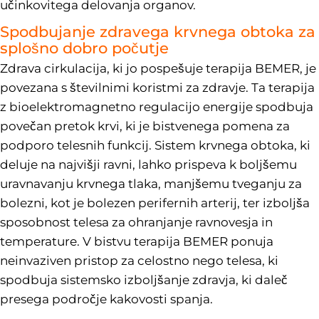
učinkovitega delovanja organov.
Spodbujanje zdravega krvnega obtoka za
splošno dobro počutje
Zdrava cirkulacija, ki jo pospešuje terapija BEMER, je
povezana s številnimi koristmi za zdravje. Ta terapija
z bioelektromagnetno regulacijo energije spodbuja
povečan pretok krvi, ki je bistvenega pomena za
podporo telesnih funkcij. Sistem krvnega obtoka, ki
deluje na najvišji ravni, lahko prispeva k boljšemu
uravnavanju krvnega tlaka, manjšemu tveganju za
bolezni, kot je bolezen perifernih arterij, ter izboljša
sposobnost telesa za ohranjanje ravnovesja in
temperature. V bistvu terapija BEMER ponuja
neinvaziven pristop za celostno nego telesa, ki
spodbuja sistemsko izboljšanje zdravja, ki daleč
presega področje kakovosti spanja.