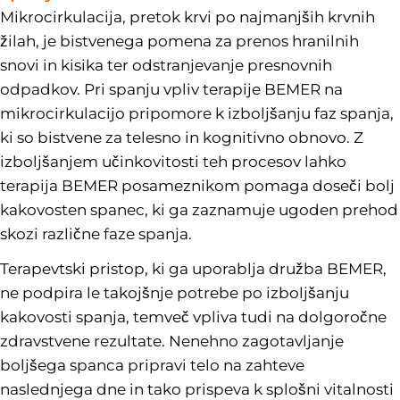
Mikrocirkulacija, pretok krvi po najmanjših krvnih
žilah, je bistvenega pomena za prenos hranilnih
snovi in kisika ter odstranjevanje presnovnih
odpadkov. Pri spanju vpliv terapije BEMER na
mikrocirkulacijo pripomore k izboljšanju faz spanja,
ki so bistvene za telesno in kognitivno obnovo. Z
izboljšanjem učinkovitosti teh procesov lahko
terapija BEMER posameznikom pomaga doseči bolj
kakovosten spanec, ki ga zaznamuje ugoden prehod
skozi različne faze spanja.
Terapevtski pristop, ki ga uporablja družba BEMER,
ne podpira le takojšnje potrebe po izboljšanju
kakovosti spanja, temveč vpliva tudi na dolgoročne
zdravstvene rezultate. Nenehno zagotavljanje
boljšega spanca pripravi telo na zahteve
naslednjega dne in tako prispeva k splošni vitalnosti