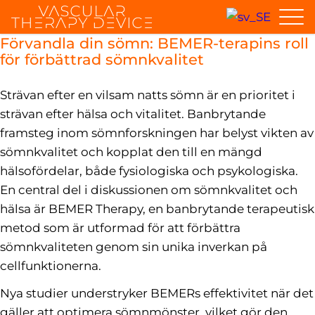
Förvandla din sömn: BEMER-terapins roll
för förbättrad sömnkvalitet
Strävan efter en vilsam natts sömn är en prioritet i
strävan efter hälsa och vitalitet. Banbrytande
framsteg inom sömnforskningen har belyst vikten av
sömnkvalitet och kopplat den till en mängd
hälsofördelar, både fysiologiska och psykologiska.
En central del i diskussionen om sömnkvalitet och
hälsa är BEMER Therapy, en banbrytande terapeutisk
metod som är utformad för att förbättra
sömnkvaliteten genom sin unika inverkan på
cellfunktionerna.
Nya studier understryker BEMERs effektivitet när det
gäller att optimera sömnmönster, vilket gör den