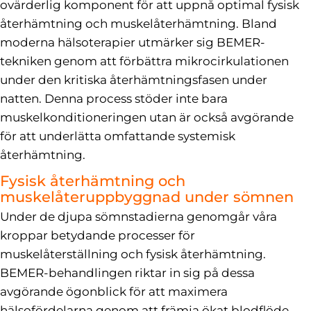
ovärderlig komponent för att uppnå optimal fysisk
återhämtning och muskelåterhämtning. Bland
moderna hälsoterapier utmärker sig BEMER-
tekniken genom att förbättra mikrocirkulationen
under den kritiska återhämtningsfasen under
natten. Denna process stöder inte bara
muskelkonditioneringen utan är också avgörande
för att underlätta omfattande systemisk
återhämtning.
Fysisk återhämtning och
muskelåteruppbyggnad under sömnen
Under de djupa sömnstadierna genomgår våra
kroppar betydande processer för
muskelåterställning och fysisk återhämtning.
BEMER-behandlingen riktar in sig på dessa
avgörande ögonblick för att maximera
hälsofördelarna genom att främja ökat blodflöde