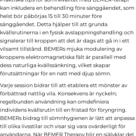
kan inkludera en behandling före sänggåendet, som
helst bör påbörjas 15 till 30 minuter före
sänggåendet. Detta hjälper till att grunda
kvällsrutinerna i en fysisk avslappningshandling och
signalerar till kroppen att det är dags att gå in i ett
vilsamt tillstånd. BEMERs mjuka modulering av
kroppens elektromagnetiska fält är parallell med
dess naturliga kvällssänkning, vilket skapar
förutsättningar för en natt med djup sömn.
Varje session bidrar till att etablera ett mönster av
förbättrad nattlig vila. Konsekvens är nyckeln;
regelbunden användning kan omdefiniera
individens kvällsrutin till en fristad för föryngring.
BEMERs bidrag till sömnhygienen är lätt att anpassa
till olika livsstilar och visar sig vara ovärderligt för
användarna. När BEMER Therapy blir en självklar del