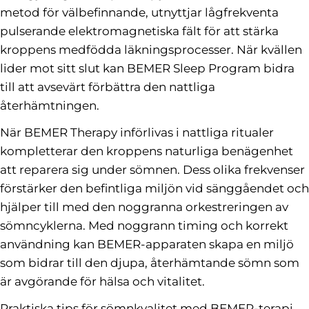
metod för välbefinnande, utnyttjar lågfrekventa
pulserande elektromagnetiska fält för att stärka
kroppens medfödda läkningsprocesser. När kvällen
lider mot sitt slut kan BEMER Sleep Program bidra
till att avsevärt förbättra den nattliga
återhämtningen.
När BEMER Therapy införlivas i nattliga ritualer
kompletterar den kroppens naturliga benägenhet
att reparera sig under sömnen. Dess olika frekvenser
förstärker den befintliga miljön vid sänggåendet och
hjälper till med den noggranna orkestreringen av
sömncyklerna. Med noggrann timing och korrekt
användning kan BEMER-apparaten skapa en miljö
som bidrar till den djupa, återhämtande sömn som
är avgörande för hälsa och vitalitet.
Praktiska tips för sömnkvalitet med BEMER-terapi