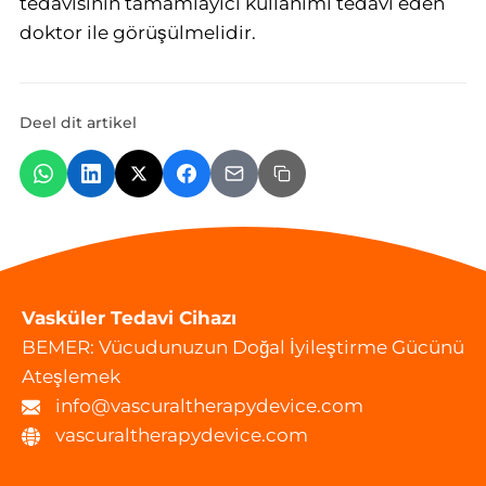
tedavisinin tamamlayıcı kullanımı tedavi eden
doktor ile görüşülmelidir.
Deel dit artikel
Vasküler Tedavi Cihazı
BEMER: Vücudunuzun Doğal İyileştirme Gücünü
Ateşlemek
info@vascuraltherapydevice.com
vascuraltherapydevice.com